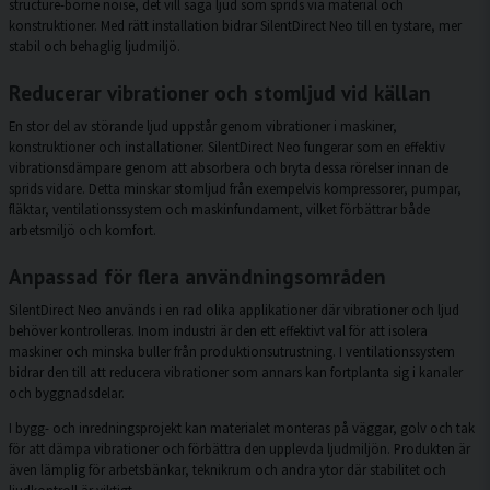
structure-borne noise, det vill säga ljud som sprids via material och
konstruktioner. Med rätt installation bidrar SilentDirect Neo till en tystare, mer
stabil och behaglig ljudmiljö.
Reducerar vibrationer och stomljud vid källan
En stor del av störande ljud uppstår genom vibrationer i maskiner,
konstruktioner och installationer. SilentDirect Neo fungerar som en effektiv
vibrationsdämpare genom att absorbera och bryta dessa rörelser innan de
sprids vidare. Detta minskar stomljud från exempelvis kompressorer, pumpar,
fläktar, ventilationssystem och maskinfundament, vilket förbättrar både
arbetsmiljö och komfort.
Anpassad för flera användningsområden
SilentDirect Neo används i en rad olika applikationer där vibrationer och ljud
behöver kontrolleras. Inom industri är den ett effektivt val för att isolera
maskiner och minska buller från produktionsutrustning. I ventilationssystem
bidrar den till att reducera vibrationer som annars kan fortplanta sig i kanaler
och byggnadsdelar.
I bygg- och inredningsprojekt kan materialet monteras på väggar, golv och tak
för att dämpa vibrationer och förbättra den upplevda ljudmiljön. Produkten är
även lämplig för arbetsbänkar, teknikrum och andra ytor där stabilitet och
ljudkontroll är viktigt.