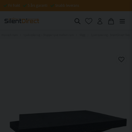
Fri frakt
5 års garanti
Snabb leverans
Hus och hem
Ljudisolering – Stoppar ljud mellan rum
Vägg
Ljudisolering - SilentDirect Neo