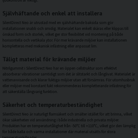
Självhäftande och enkel att installera
SilentDirect Neo är utrustad med en självhäftande baksida som gör
installationen snabb och smidig. Materialet kan enkelt skäras eller klippas till
önskad form och storlek, vilket ger stor flexibilitet vid montering på både
horisontella och vertikala ytor. För mer krävande miljöer kan installationen
kompletteras med mekanisk infästning eller anpassat lim.
Tåligt material för krävande miljöer
Nitrilgummit i SilentDirect Neo har en öppen cellstruktur som effektivt
absorberar vibrationer samtidigt som det är slitstarkt och långlivat. Materialet är
vattenavvisande och klarar fuktiga miljöer utan att försämras. För utomhusbruk
eller miljöer med konstant fukt rekommenderas kompletterande infästning för
att säkerställa långvarig funktion.
Säkerhet och temperaturbeständighet
SilentDirect Neo är naturligt flamsäkert och smälter istället för att brinna, vilket
ökar säkerheten vid användning i både industriella och privata miljöer.
Produkten har en temperaturtålighet från -50°C till +110°C, vilket gör den lämplig
för både kalla och varma installationer där material utsätts för stora
temperaturskillnader.