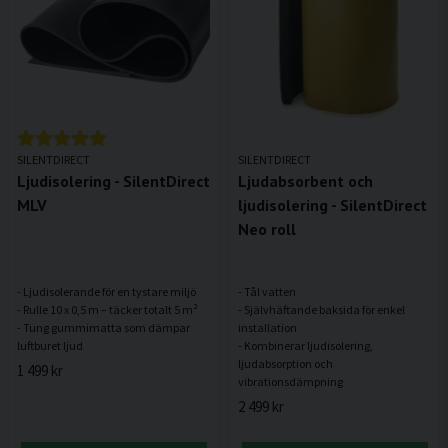
SILENTDIRECT
SILENTDIRECT
Ljudisolering - SilentDirect
Ljudabsorbent och
MLV
ljudisolering - SilentDirect
Neo roll
- Ljudisolerande för en tystare miljö
- Tål vatten
- Rulle 10 x 0,5 m – täcker totalt 5 m²
- Självhäftande baksida för enkel
- Tung gummimatta som dämpar
installation
- Kombinerar ljudisolering,
ljudabsorption och
1 499 kr
2 499 kr