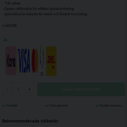
- *Tål vatten
- Öppen cellstruktur för effektiv ljudabsorbering
Läs mer
LÄGG I VARUKORGEN
-
+
Fri frakt
5 års garanti
Snabb leverans
Rekommenderade tillbehör