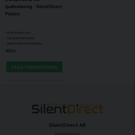
ljudisolering - SilentDirect
Polaric
- Aluminium yta
- Tung dämpmatta
499 kr
LÄGG I VARUKORGEN
SilentDirect AB
Nyängsgatan 6