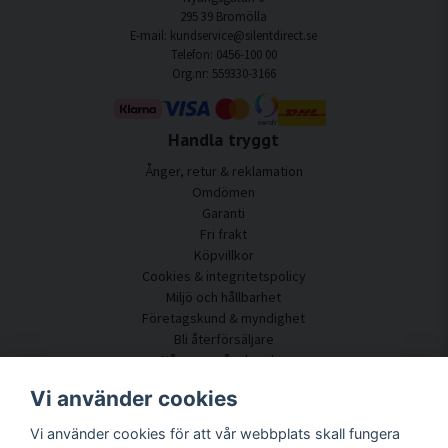
295 39 Bromölla
E-mail: kundservice@silentdirect.se
Telefon: 0456-100 00
Org.nr: 559330-3166
Handla tryggt
Ånger, retur & reklamation
Omdömen
Garanti
Fri frakt
Köpvillkor
Cookies & integritetspolicy
Miljö och hållbarhet
Företagskund & myndighet
Bli återförsäljare
Några av våra kunder
Kundtjänst
Vi använder cookies
Kontakta oss
Vi använder cookies för att vår webbplats skall fungera
Akustikrådgivning