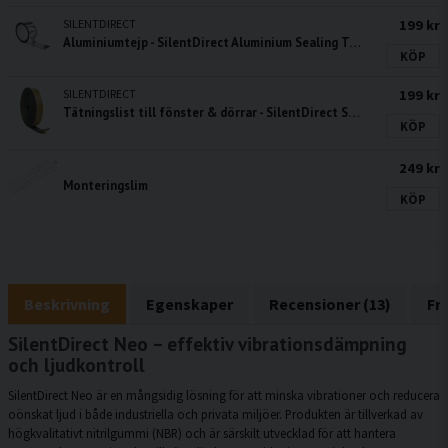
SILENTDIRECT
199 kr
Aluminiumtejp - SilentDirect Aluminium Sealing Tape
KÖP
SILENTDIRECT
199 kr
Tätningslist till fönster & dörrar - SilentDirect Seal 20 meter
KÖP
249 kr
Monteringslim
KÖP
Beskrivning
Egenskaper
Recensioner (13)
Fr
SilentDirect Neo – effektiv vibrationsdämpning
och ljudkontroll
SilentDirect Neo är en mångsidig lösning för att minska vibrationer och reducera
oönskat ljud i både industriella och privata miljöer. Produkten är tillverkad av
högkvalitativt nitrilgummi (NBR) och är särskilt utvecklad för att hantera