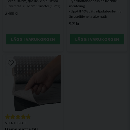
- Bredd 100cm, tjocklek cirka 70mm
- Självhäftande baksida för enkel
montering
- Upp till 40% bättre ljudabsorbering
2 499 kr
949 kr
LÄGG I VARUKORGEN
LÄGG I VARUKORGEN
SILENTDIRECT
Dämpmatta till