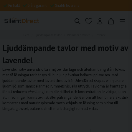
Fri frakt
5 års garanti
Snabb leverans
Hem
Ljuddämpande tavlor
Blommor & Växter
Lavendel
Ljuddämpande tavlor med motiv av
lavendel
Lavendelmotiv används ofta i miljöer där lugn och återhämtning står i fokus,
men få lösningar tar hänsyn till hur ljud påverkar helhetsupplevelsen. Med
ljuddämpande tavlor med lavendelmotiv från SilentDirect skapas en mjukare
ljudmiljö som samspelar med rummets visuella uttryck. Tavlorna är framtagna
för att reducera efterklang i rum där stillhet och koncentration är viktiga, utan
att inredningen känns teknisk eller påträngande. Genom att kombinera akustisk
kompetens med naturinspirerade motiv erbjuds en lösning som bidrar till
långsiktig trivsel, balans och ett mer behagligt rum att vistas i.