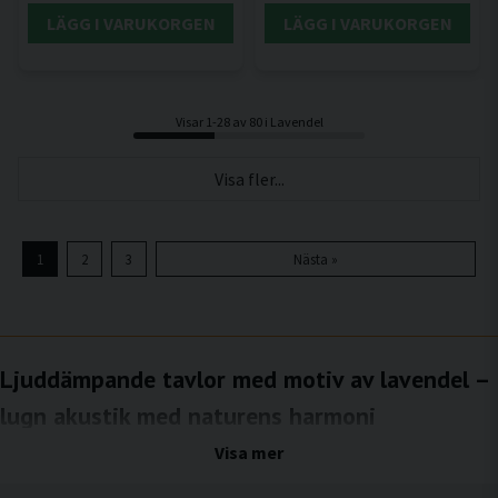
LÄGG I VARUKORGEN
LÄGG I VARUKORGEN
Visar 1-28 av 80 i Lavendel
Visa fler...
1
2
3
Nästa »
Ljuddämpande tavlor med motiv av lavendel –
lugn akustik med naturens harmoni
Lavendel är starkt förknippad med lugn, balans och återhämtning. Dess mjuka
Visa mer
färgskala och naturliga former skapar en rofylld atmosfär som uppskattas i många
typer av miljöer. Med ljuddämpande tavlor med motiv av lavendel från SilentDirect