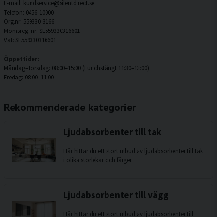
Vi återkommer till dig så snart som möjligt med vidare instruktioner.
E-mail: kundservice@silentdirect.se
Telefon: 0456-10000
Org.nr: 559330-3166
Momsreg. nr: SE559330316601
Vat: SE559330316601
Öppettider:
Måndag–Torsdag: 08:00–15:00 (Lunchstängt 11:30–13:00)
Fredag: 08:00–11:00
Rekommenderade kategorier
Ljudabsorbenter till tak
Här hittar du ett stort utbud av ljudabsorbenter till tak
i olika storlekar och färger.
Ljudabsorbenter till vägg
Här hittar du ett stort utbud av ljudabsorbenter till