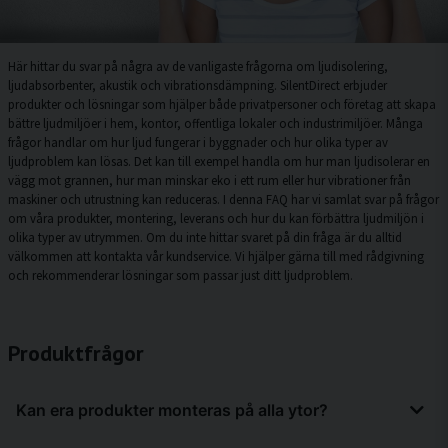
Här hittar du svar på några av de vanligaste frågorna om ljudisolering,
ljudabsorbenter, akustik och vibrationsdämpning. SilentDirect erbjuder
produkter och lösningar som hjälper både privatpersoner och företag att skapa
bättre ljudmiljöer i hem, kontor, offentliga lokaler och industrimiljöer. Många
frågor handlar om hur ljud fungerar i byggnader och hur olika typer av
ljudproblem kan lösas. Det kan till exempel handla om hur man ljudisolerar en
vägg mot grannen, hur man minskar eko i ett rum eller hur vibrationer från
maskiner och utrustning kan reduceras. I denna FAQ har vi samlat svar på frågor
om våra produkter, montering, leverans och hur du kan förbättra ljudmiljön i
olika typer av utrymmen. Om du inte hittar svaret på din fråga är du alltid
välkommen att kontakta vår kundservice. Vi hjälper gärna till med rådgivning
och rekommenderar lösningar som passar just ditt ljudproblem.
Produktfrågor
Kan era produkter monteras på alla ytor?
Ja, De flesta produkter kan monteras på de flesta olika ytor. För