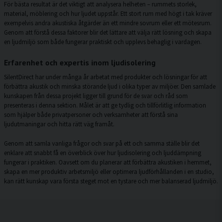
För bästa resultat är det viktigt att analysera helheten – rummets storlek,
material, möblering och hur ljudet uppstår. Ett stort rum med högt i tak kräver
exempelvis andra akustiska åtgärder än ett mindre sovrum eller ett mötesrum.
Genom att förstå dessa faktorer blir det lättare att välja rätt lösning och skapa
en ljudmiljö som både fungerar praktiskt och upplevs behaglig i vardagen.
Erfarenhet och expertis inom ljudisolering
SilentDirect har under många år arbetat med produkter och lösningar för att
förbättra akustik och minska störande ljud i olika typer av miljöer. Den samlade
kunskapen från dessa projekt ligger till grund för de svar och råd som
presenteras i denna sektion. Målet är att ge tydlig och tillförlitlig information
som hjälper både privatpersoner och verksamheter att förstå sina
ljudutmaningar och hitta rätt väg framåt.
Genom att samla vanliga frågor och svar på ett och samma ställe blir det
enklare att snabbt få en överblick över hur ljudisolering och ljuddämpning
fungerar i praktiken. Oavsett om du planerar att förbättra akustiken i hemmet,
skapa en mer produktiv arbetsmiljö eller optimera ljudförhållanden i en studio,
kan rätt kunskap vara första steget mot en tystare och mer balanserad ljudmiljö.