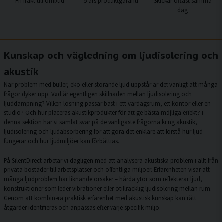
Fri frakt till ombud
5 års produktgaranti
Skickar oftast samma
dag
Kunskap och vägledning om ljudisolering och
akustik
När problem med buller, eko eller störande ljud uppstår är det vanligt att många
frågor dyker upp. Vad är egentligen skillnaden mellan ljudisolering och
ljuddämpning? Vilken lösning passar bäst i ett vardagsrum, ett kontor eller en
studio? Och hur placeras akustikprodukter för att ge bästa möjliga effekt? I
denna sektion har vi samlat svar på de vanligaste frågorna kring akustik,
ljudisolering och ljudabsorbering för att göra det enklare att förstå hur ljud
fungerar och hur ljudmiljöer kan förbättras.
På SilentDirect arbetar vi dagligen med att analysera akustiska problem i allt från
privata bostäder till arbetsplatser och offentliga miljöer. Erfarenheten visar att
många ljudproblem har liknande orsaker – hårda ytor som reflekterar ljud,
konstruktioner som leder vibrationer eller otillräcklig ljudisolering mellan rum.
Genom att kombinera praktisk erfarenhet med akustisk kunskap kan rätt
åtgärder identifieras och anpassas efter varje specifik miljö.