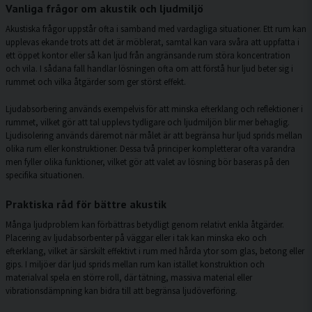
Vanliga frågor om akustik och ljudmiljö
Akustiska frågor uppstår ofta i samband med vardagliga situationer. Ett rum kan
upplevas ekande trots att det är möblerat, samtal kan vara svåra att uppfatta i
ett öppet kontor eller så kan ljud från angränsande rum störa koncentration
och vila. I sådana fall handlar lösningen ofta om att förstå hur ljud beter sig i
rummet och vilka åtgärder som ger störst effekt.
Ljudabsorbering används exempelvis för att minska efterklang och reflektioner i
rummet, vilket gör att tal upplevs tydligare och ljudmiljön blir mer behaglig.
Ljudisolering används däremot när målet är att begränsa hur ljud sprids mellan
olika rum eller konstruktioner. Dessa två principer kompletterar ofta varandra
men fyller olika funktioner, vilket gör att valet av lösning bör baseras på den
specifika situationen.
Praktiska råd för bättre akustik
Många ljudproblem kan förbättras betydligt genom relativt enkla åtgärder.
Placering av ljudabsorbenter på väggar eller i tak kan minska eko och
efterklang, vilket är särskilt effektivt i rum med hårda ytor som glas, betong eller
gips. I miljöer där ljud sprids mellan rum kan istället konstruktion och
materialval spela en större roll, där tätning, massiva material eller
vibrationsdämpning kan bidra till att begränsa ljudöverföring.