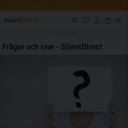
Fri frakt
5 års garanti
Snabb leverans
Hem
Frågor & svar
Frågor och svar - SilentDirect