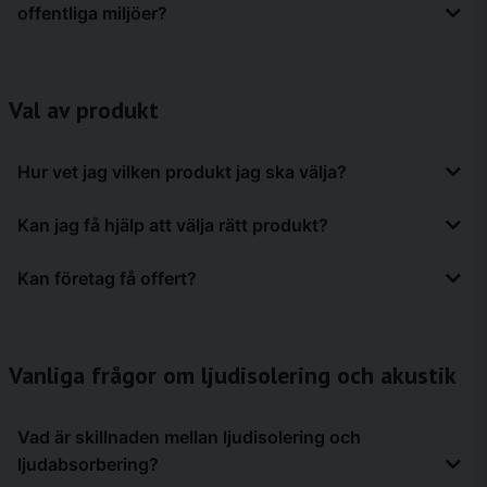
offentliga miljöer?
Läs gärna mer i vår artikel som heter
Ljuddämpa och ljudisolera
maskiner
som finns i vår kunskapsportal.
Ja, våra produkter används ofta i
kontor
,
skolor
,
restauranger
,
studior
och
industrimiljöer
.
Val av produkt
Hur vet jag vilken produkt jag ska välja?
Valet beror på vilken typ av ljudproblem du har.
Kan jag få hjälp att välja rätt produkt?
Om problemet är
eko
används oftast
ljudabsorbenter
. Om
problemet är ljud mellan rum behövs
ljudisolering
. Om problemet
Ja, vi hjälper gärna till att hitta rätt lösning baserat på ditt problem
Kan företag få offert?
är vibrationer används vibrationsdämpning.
och din miljö.
Ja, vi hjälper gärna företag och organisationer med offert vid större
projekt.
Vanliga frågor om ljudisolering och akustik
Vad är skillnaden mellan ljudisolering och
ljudabsorbering?