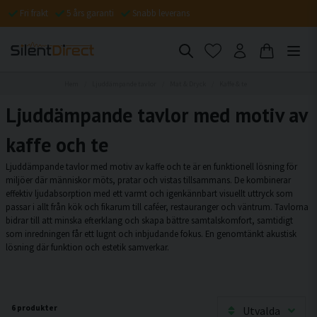
Fri frakt
5 års garanti
Snabb leverans
Hem
Ljuddämpande tavlor
Mat & Dryck
Kaffe & te
Ljuddämpande tavlor med motiv av
kaffe och te
Ljuddämpande tavlor med motiv av kaffe och te är en funktionell lösning för
miljöer där människor möts, pratar och vistas tillsammans. De kombinerar
effektiv ljudabsorption med ett varmt och igenkännbart visuellt uttryck som
passar i allt från kök och fikarum till caféer, restauranger och väntrum. Tavlorna
bidrar till att minska efterklang och skapa bättre samtalskomfort, samtidigt
som inredningen får ett lugnt och inbjudande fokus. En genomtänkt akustisk
lösning där funktion och estetik samverkar.
6 produkter
Utvalda