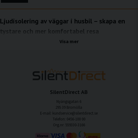
Ljudisolering av väggar i husbil – skapa en
tystare och mer komfortabel resa
Ljudisolering av väggarna i husbil är en effektiv åtgärd för att minska buller från
Visa mer
väg, vind och omgivning som annars lätt tränger in genom tunna sidopaneler.
Väggarna fungerar ofta som stora resonansytor och ljudläckor, särskilt vid körning
i högre hastigheter. Med rätt ljudisolering kan både structure-borne noise och
luftburet ljud reduceras, vilket ger en lugnare, mer behaglig och mer trivsam miljö i
hela husbilen.
Fördelar med ljudisolering av väggar i husbil
Mindre buller från omgivningen
SilentDirect AB
Ljudisolering av väggarna reducerar vindljud och ljud från passerande trafik.
Nyängsgatan 6
295 39 Bromölla
Minskade vibrationer
E-mail: kundservice@silentdirect.se
Vibrationsdämpning i väggarna begränsar structure-borne noise som annars sprids
Telefon: 0456-100 00
i karossen.
Org.nr: 559330-3166
Ökad komfort under körning
Lägre ljudnivå i sidoytorna ger en mer avslappnad och behaglig resa.