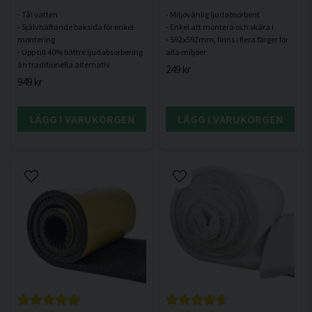
- Tål vatten
- Miljövänlig ljudabsorbent
- Självhäftande baksida för enkel
- Enkel att montera och skära i
montering
- 592x592mm, finns i flera färger för
- Upp till 40% bättre ljudabsorbering
249 kr
949 kr
LÄGG I VARUKORGEN
LÄGG I VARUKORGEN