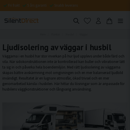
Fri frakt
5 års garanti
Snabb leverans
Hem
Fordon
Husbil
Väggar
Ljudisolering av väggar i husbil
Väggarna i en husbil har stor inverkan på hur ljud upplevs under både färd och
vila. När sidokonstruktionen inte är kontrollerad kan buller och vibrationer lätt
ta sig in och påverka hela boendemiljön. Med rätt ljudisolering av väggarna
skapas bättre avskärmning mot omgivningen och en mer balanserad ljudbild
invändigt. Resultatet är en lugnare atmosfär, ökad trivsel och en mer
genomarbetad känsla i husbilen. Här hittar du lösningar som är anpassade för
husbilens väggkonstruktioner och långvarig användning.