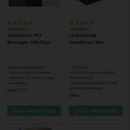
SILENTDIRECT
SILENTDIRECT
SilentDirect PET
Ljudisolering -
Rectangle 100x50cm
SilentDirect Neo
- Miljövänlig ljudabsorbent
- *Tål vatten
- Enkel att skära och montera
- Öppen cellstruktur för effektiv
- 100x50cm, kan användas som
ljudabsorbering
- Självhäftande baksida för enkel
349 kr
399 kr
849 kr
LÄGG I VARUKORGEN
LÄGG I VARUKORGEN