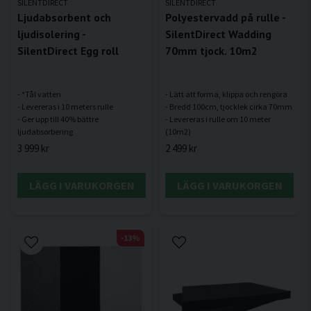
SILENTDIRECT
SILENTDIRECT
Ljudabsorbent och
Polyestervadd på rulle -
ljudisolering -
SilentDirect Wadding
SilentDirect Egg roll
70mm tjock. 10m2
- *Tål vatten
- Lätt att forma, klippa och rengöra
- Levereras i 10 meters rulle
- Bredd 100cm, tjocklek cirka 70mm
- Ger upp till 40% bättre
- Levereras i rulle om 10 meter
3 999 kr
2 499 kr
LÄGG I VARUKORGEN
LÄGG I VARUKORGEN
-13%