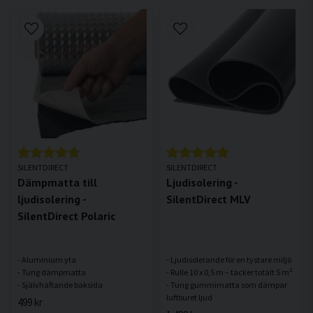
SILENTDIRECT
SILENTDIRECT
Dämpmatta till
Ljudisolering -
ljudisolering -
SilentDirect MLV
SilentDirect Polaric
- Aluminium yta
- Ljudisolerande för en tystare miljö
- Tung dämpmatta
- Rulle 10 x 0,5 m – täcker totalt 5 m²
- Tung gummimatta som dämpar
499 kr