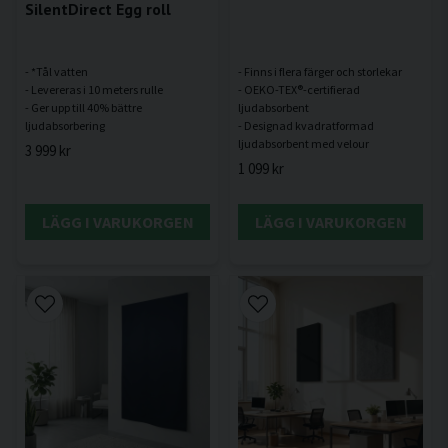
SilentDirect Egg roll
- *Tål vatten
- Finns i flera färger och storlekar
- Levereras i 10 meters rulle
- OEKO-TEX®-certifierad
- Ger upp till 40% bättre
ljudabsorbent
- Designad kvadratformad
3 999 kr
1 099 kr
LÄGG I VARUKORGEN
LÄGG I VARUKORGEN