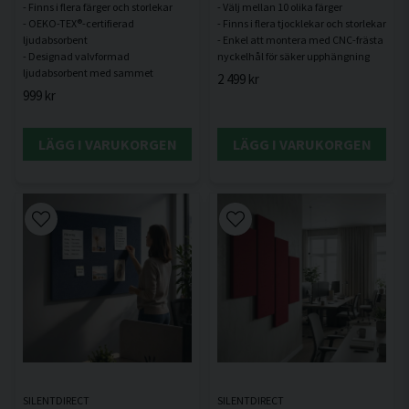
- Finns i flera färger och storlekar
- Välj mellan 10 olika färger
- OEKO-TEX®-certifierad
- Finns i flera tjocklekar och storlekar
ljudabsorbent
- Enkel att montera med CNC-frästa
- Designad valvformad
2 499 kr
999 kr
LÄGG I VARUKORGEN
LÄGG I VARUKORGEN
SILENTDIRECT
SILENTDIRECT