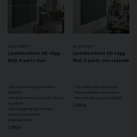
SILENTDIRECT
SILENTDIRECT
Ljudabsorbent till vägg -
Ljudabsorbent till vägg -
Wall 4-parts four
Wall 3-parts one stående
- Välj mellan 10 färger och flera
- Välj mellan 10st olika färger
storlekar
- Flera tjocklekar och storlekar
- Enkel att montera med CNC-frästa
nyckelhål
1 899 kr
- Handbyggd design med fyra
separata och flexibla
1 899 kr