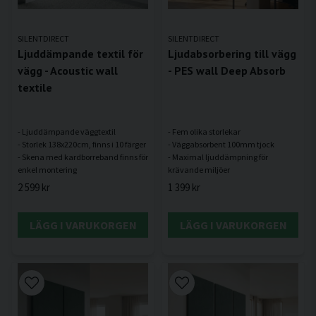
SILENTDIRECT
SILENTDIRECT
Ljuddämpande textil för
Ljudabsorbering till vägg
vägg - Acoustic wall
- PES wall Deep Absorb
textile
- Ljuddämpande väggtextil
- Fem olika storlekar
- Storlek 138x220cm, finns i 10 färger
- Väggabsorbent 100mm tjock
- Skena med kardborreband finns för
- Maximal ljuddämpning för
2 599 kr
1 399 kr
LÄGG I VARUKORGEN
LÄGG I VARUKORGEN