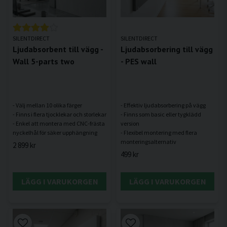
SILENTDIRECT
SILENTDIRECT
Ljudabsorbent till vägg -
Ljudabsorbering till vägg
Wall 5-parts two
- PES wall
- Välj mellan 10 olika färger
- Effektiv ljudabsorbering på vägg
- Finns i flera tjocklekar och storlekar
- Finns som basic eller tygklädd
- Enkel att montera med CNC-frästa
version
- Flexibel montering med flera
2 899 kr
499 kr
LÄGG I VARUKORGEN
LÄGG I VARUKORGEN