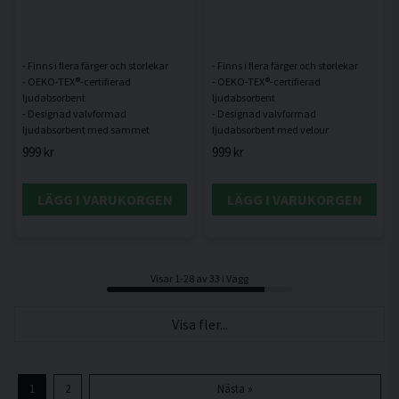
- Finns i flera färger och storlekar
- Finns i flera färger och storlekar
- OEKO-TEX®-certifierad
- OEKO-TEX®-certifierad
ljudabsorbent
ljudabsorbent
- Designad valvformad
- Designad valvformad
999 kr
999 kr
LÄGG I VARUKORGEN
LÄGG I VARUKORGEN
Visar 1-28 av 33 i Vägg
Visa fler...
1
2
Nästa »