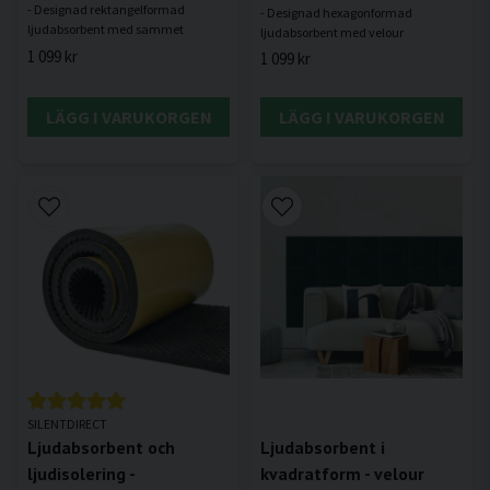
- Designad rektangelformad
- Designad hexagonformad
1 099 kr
1 099 kr
LÄGG I VARUKORGEN
LÄGG I VARUKORGEN
SILENTDIRECT
Ljudabsorbent och
Ljudabsorbent i
ljudisolering -
kvadratform - velour