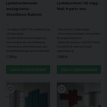
Ljudabsorberande
Ljudabsorbent till vägg -
anslagstavla -
Wall 4-parts two
SilentDirect Bulletin
- Avtagbart OEKO-TEX-certifierat tyg
- Välj mellan 10 olika färger
i 10 olika färger
- Finns i flera tjocklekar och storlekar
- Ljudabsorberande anslagstavla
för anpassade behov
som minskar eko och efterklang
- Enkel att montera med CNC-frästa
- Kombinerar informationsyta och
nyckelhål för säker och stabil
1 399 kr
2 899 kr
LÄGG I VARUKORGEN
LÄGG I VARUKORGEN