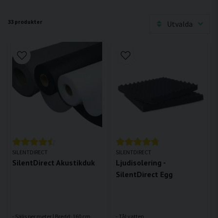
33 produkter
Utvalda
SILENTDIRECT
SILENTDIRECT
SilentDirect Akustikduk
Ljudisolering -
SilentDirect Egg
- Säljs per meter | Bredd: 160 cm
- Tål vatten