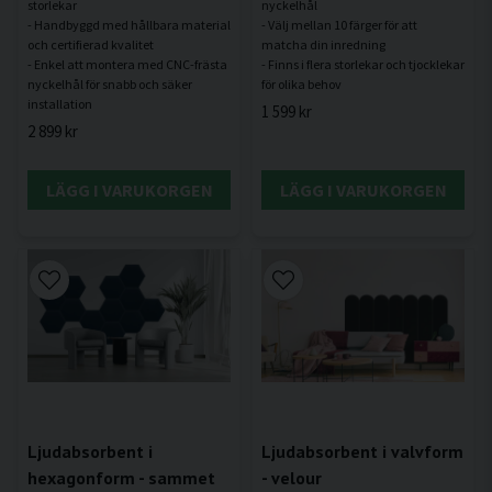
storlekar
nyckelhål
- Handbyggd med hållbara material
- Välj mellan 10 färger för att
och certifierad kvalitet
matcha din inredning
- Enkel att montera med CNC-frästa
- Finns i flera storlekar och tjocklekar
nyckelhål för snabb och säker
1 599 kr
2 899 kr
LÄGG I VARUKORGEN
LÄGG I VARUKORGEN
Ljudabsorbent i
Ljudabsorbent i valvform
hexagonform - sammet
- velour