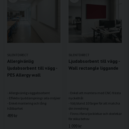
SILENTDIRECT
SILENTDIRECT
Allergivänlig
Ljudabsorbent till vägg -
ljudabsorbent till vägg -
Wall rectangle liggande
PES Allergy wall
- Allergivänlig väggabsorbent
- Enkel att montera med CNC-frästa
- Effektiv ljuddämpning i alla miljöer
nyckelhål
- Enkel montering och lång
- Välj bland 10 färger för att matcha
din inredning
- Finns i flera tjocklekar och storlekar
499 kr
1 099 kr