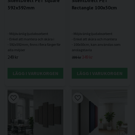
SilentDirect PET square
SilentDirect PET
592x592mm
Rectangle 100x50cm
- Miljövänlig ljudabsorbent
- Miljövänlig ljudabsorbent
- Enkel att montera och skära i
- Enkel att skära och montera
- 592x592mm, finns i flera färger för
- 100x50cm, kan användas som
249 kr
349 kr
399 kr
LÄGG I VARUKORGEN
LÄGG I VARUKORGEN