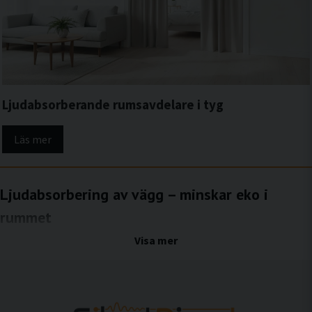
Ljudabsorberande rumsavdelare i tyg
Läs mer
Ljudabsorbering av vägg – minskar eko i
rummet
Effektiv ljudkontroll med väggmonterade ljudabsorbenter i hus och hem
Visa mer
I hus och hem med hårda ytor och sparsamt med mjuka material uppstår ofta eko
och lång efterklang. Ljud studsar mellan väggar, tak och golv, vilket gör att samtal
blir svårare att uppfatta och att ljudmiljön upplevs rörig och ansträngande.
Ljudabsorbering av vägg är en effektiv åtgärd för att minska dessa reflektioner och