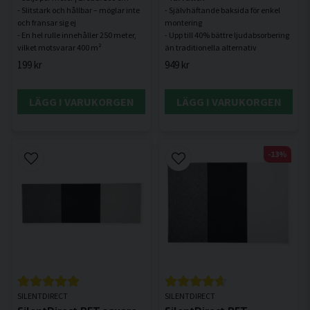
- Slitstark och hållbar – möglar inte
- Självhäftande baksida för enkel
och fransar sig ej
montering
- En hel rulle innehåller 250 meter,
- Upp till 40% bättre ljudabsorbering
199 kr
949 kr
LÄGG I VARUKORGEN
LÄGG I VARUKORGEN
-13%
SILENTDIRECT
SILENTDIRECT