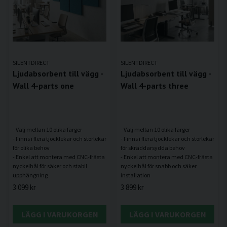
SILENTDIRECT
SILENTDIRECT
Ljudabsorbent till vägg -
Ljudabsorbent till vägg -
Wall 4-parts one
Wall 4-parts three
- Välj mellan 10 olika färger
- Välj mellan 10 olika färger
- Finns i flera tjocklekar och storlekar
- Finns i flera tjocklekar och storlekar
för olika behov
för skräddarsydda behov
- Enkel att montera med CNC-frästa
- Enkel att montera med CNC-frästa
nyckelhål för säker och stabil
nyckelhål för snabb och säker
3 099 kr
3 899 kr
LÄGG I VARUKORGEN
LÄGG I VARUKORGEN