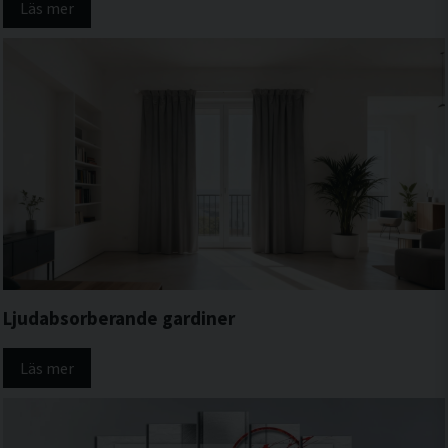
Läs mer
Ljudabsorberande gardiner
Läs mer