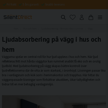
Fri frakt
5 års garanti
Snabb leverans
Hem
Hus och hem
Ljudabsorbering – Minskar eko i rummet
Vägg
Ljudabsorbering på vägg i hus och
hem
Väggarna spelar en central roll för hur ljud upplevs i hus och hem. När ljud
reflekteras fritt mot hårda väggytor kan rummet snabbt få eko och en orolig
ljudbild. Med ljudabsorbering på vägg skapas bättre kontroll över
ljudreflektionerna där de ofta är som starkast, i öronhöjd. Lösningen passar lika
bra i vardagsrum och kök som i hemmakontor och trapphus. Här hittar du
vägganpassade lösningar som förbättrar akustiken, ökar taltydligheten och
bidrar till en mer behaglig vardagsmiljö.