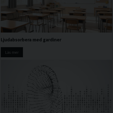
Ljudabsorbera med gardiner
Läs mer