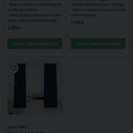
- Skapar avskilda zoner med upp till
- Storlek 138x220cm, finns i 10 färger
12 dB ljudreduktion
- Skena med kardborreband finns för
- Velour på båda sidor, finns i 10 olika
2 599 kr
2 299 kr
LÄGG I VARUKORGEN
LÄGG I VARUKORGEN
SILENTDIRECT