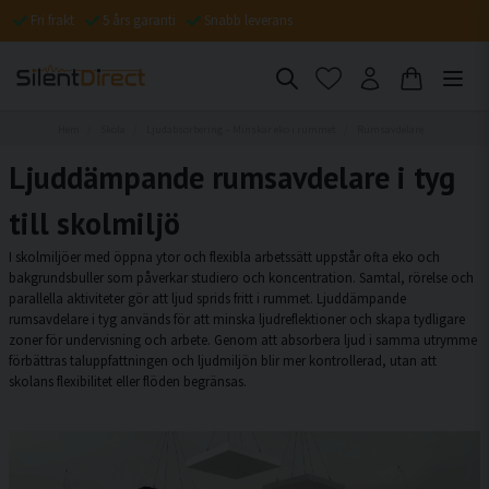
Fri frakt
5 års garanti
Snabb leverans
Hem
Skola
Ljudabsorbering – Minskar eko i rummet
Rumsavdelare
Ljuddämpande rumsavdelare i tyg
till skolmiljö
I skolmiljöer med öppna ytor och flexibla arbetssätt uppstår ofta eko och
bakgrundsbuller som påverkar studiero och koncentration. Samtal, rörelse och
parallella aktiviteter gör att ljud sprids fritt i rummet. Ljuddämpande
rumsavdelare i tyg används för att minska ljudreflektioner och skapa tydligare
zoner för undervisning och arbete. Genom att absorbera ljud i samma utrymme
förbättras taluppfattningen och ljudmiljön blir mer kontrollerad, utan att
skolans flexibilitet eller flöden begränsas.