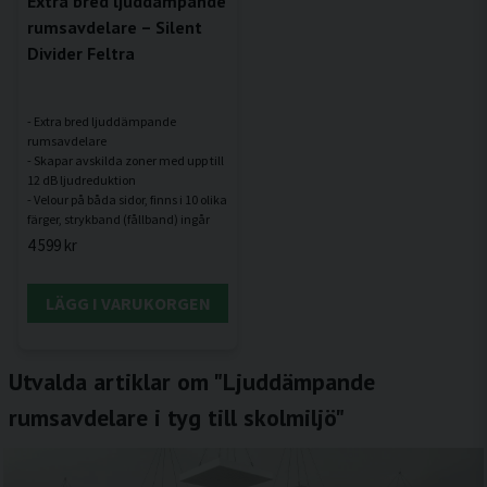
Extra bred ljuddämpande
rumsavdelare – Silent
Divider Feltra
- Extra bred ljuddämpande
rumsavdelare
- Skapar avskilda zoner med upp till
12 dB ljudreduktion
- Velour på båda sidor, finns i 10 olika
4 599 kr
LÄGG I VARUKORGEN
Utvalda artiklar om "Ljuddämpande
rumsavdelare i tyg till skolmiljö"