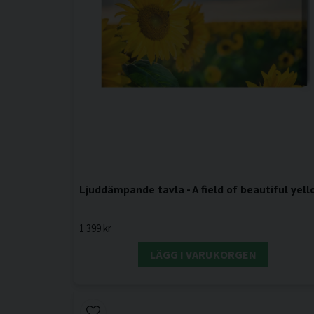
Ljuddämpande tavla - A field of beautiful yel
1 399 kr
LÄGG I VARUKORGEN