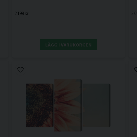
2 199 kr
2 0
LÄGG I VARUKORGEN