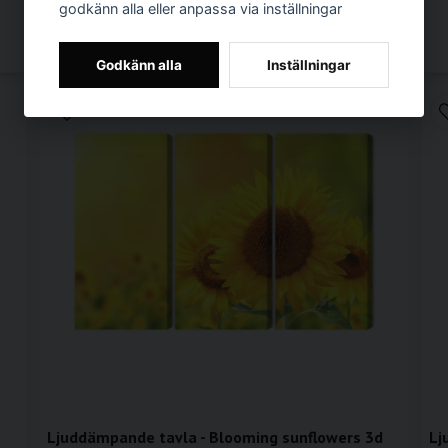
godkänn alla eller anpassa via inställningar
LÄGG I VARUKORGEN
Godkänn alla
Inställningar
Ljuddämpande tavla - Blooming sunflowers 3d
Lj