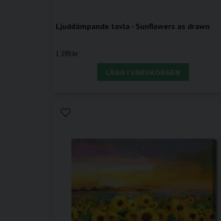
Ljuddämpande tavla - Sunflowers as drawn
1 399 kr
LÄGG I VARUKORGEN