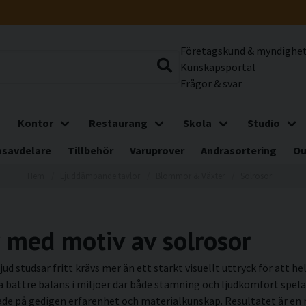
Företagskund & myndighe
Kunskapsportal
Frågor & svar
Kontor
Restaurang
Skola
Studio
savdelare
Tillbehör
Varuprover
Andrasortering
Ou
Hem
Ljuddämpande tavlor
Blommor & Växter
Solrosor
 med motiv av solrosor
ljud studsar fritt krävs mer än ett starkt visuellt uttryck för att
 bättre balans i miljöer där både stämning och ljudkomfort spela
rade på gedigen erfarenhet och materialkunskap. Resultatet är e