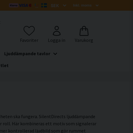
t
Ljuddämpande tavlor
tlet
 helheten ska fungera. SilentDirects ljuddämpande
r roll. Här kombineras ett motiv som signalerar
n mer kontrollerad ljudbild som gör rummet