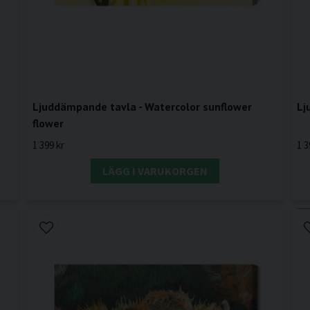
Ljuddämpande tavla - Watercolor sunflower
Lj
flower
1 399 kr
1 3
LÄGG I VARUKORGEN