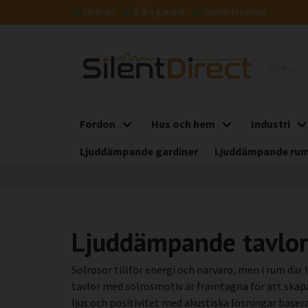
Fri frakt
5 års garanti
Snabb leverans
Fordon
Hus och hem
Industri
Ljuddämpande gardiner
Ljuddämpande rum
Ljuddämpande tavlor
Solrosor tillför energi och närvaro, men i rum där 
tavlor med solrosmotiv är framtagna för att skapa
ljus och positivitet med akustiska lösningar base