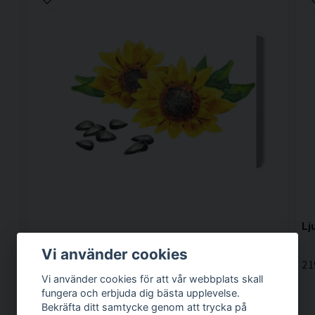
Lj
Vi använder cookies
2 1
Ljuddämpande tavla - Flowers and sunflower
Vi använder cookies för att vår webbplats skall
seeds
fungera och erbjuda dig bästa upplevelse.
Bekräfta ditt samtycke genom att trycka på
1 399 kr