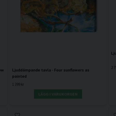
Lj
2 7
low
Ljuddämpande tavla - Four sunflowers as
painted
1 399 kr
LÄGG I VARUKORGEN