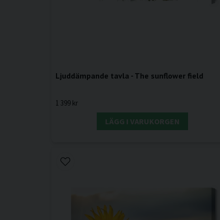
Ljuddämpande tavla - The sunflower field
1 399 kr
LÄGG I VARUKORGEN