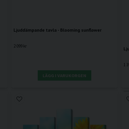
Ljuddämpande tavla - Blooming sunflower
2 099 kr
Lj
1 3
LÄGG I VARUKORGEN