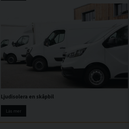
Ljudisolera en skåpbil
Läs mer