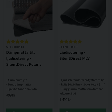
SILENTDIRECT
SILENTDIRECT
Dämpmatta till
Ljudisolering -
ljudisolering -
SilentDirect MLV
SilentDirect Polaric
- Aluminium yta
- Ljudisolerande för en tystare miljö
- Tung dämpmatta
- Rulle 10 x 0,5 m – täcker totalt 5 m²
- Tung gummimatta som dämpar
499 kr
1 499 kr