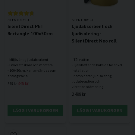
SILENTDIRECT
SILENTDIRECT
SilentDirect PET
Ljudabsorbent och
Rectangle 100x50cm
ljudisolering -
SilentDirect Neo roll
- Miljövänlig ljudabsorbent
- Tål vatten
- Enkel att skära och montera
- Självhäftande baksida för enkel
- 100x50cm, kan användas som
installation
- Kombinerar ljudisolering,
ljudabsorption och
349 kr
399 kr
2 499 kr
LÄGG I VARUKORGEN
LÄGG I VARUKORGEN