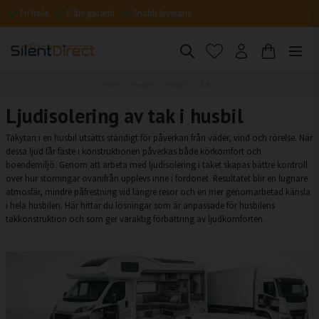
Fri frakt
5 års garanti
Snabb leverans
Hem
Fordon
Husbil
Tak
Ljudisolering av tak i husbil
Takytan i en husbil utsätts ständigt för påverkan från väder, vind och rörelse. När
dessa ljud får fäste i konstruktionen påverkas både körkomfort och
boendemiljö. Genom att arbeta med ljudisolering i taket skapas bättre kontroll
över hur störningar ovanifrån upplevs inne i fordonet. Resultatet blir en lugnare
atmosfär, mindre påfrestning vid längre resor och en mer genomarbetad känsla
i hela husbilen. Här hittar du lösningar som är anpassade för husbilens
takkonstruktion och som ger varaktig förbättring av ljudkomforten.