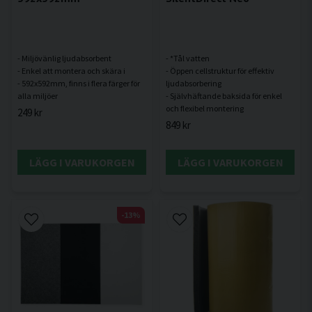
- Miljövänlig ljudabsorbent
- *Tål vatten
- Enkel att montera och skära i
- Öppen cellstruktur för effektiv
- 592x592mm, finns i flera färger för
ljudabsorbering
- Självhäftande baksida för enkel
249 kr
849 kr
LÄGG I VARUKORGEN
LÄGG I VARUKORGEN
-13%