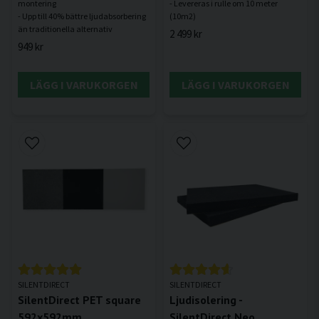
montering
- Levereras i rulle om 10 meter
- Upp till 40% bättre ljudabsorbering
2 499 kr
949 kr
LÄGG I VARUKORGEN
LÄGG I VARUKORGEN
SILENTDIRECT
SILENTDIRECT
SilentDirect PET square
Ljudisolering -
592x592mm
SilentDirect Neo