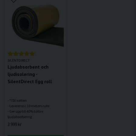
SILENTDIRECT
Ljudabsorbent och
ljudisolering -
SilentDirect Egg roll
- *Tål vatten
- Levereras i 10 meters rulle
- Ger upp till 40% bättre
3 999 kr