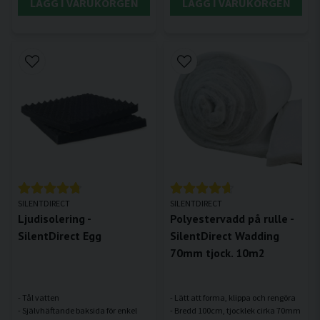
LÄGG I VARUKORGEN
LÄGG I VARUKORGEN
SILENTDIRECT
SILENTDIRECT
Ljudisolering -
Polyestervadd på rulle -
SilentDirect Egg
SilentDirect Wadding
70mm tjock. 10m2
- Tål vatten
- Lätt att forma, klippa och rengöra
- Självhäftande baksida för enkel
- Bredd 100cm, tjocklek cirka 70mm