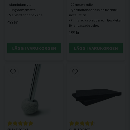
- Aluminium yta
- 20 meters rulle
- Tung dämpmatta
- Självhäftande baksida för enkel
installation
- Finns i olika bredder och tjocklekar
499 kr
199 kr
LÄGG I VARUKORGEN
LÄGG I VARUKORGEN
SILENT SOCKS
SILENTDIRECT