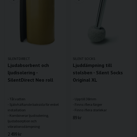
SILENTDIRECT
SILENT SOCKS
Ljudabsorbent och
Ljuddämpning till
ljudisolering -
stolsben - Silent Socks
SilentDirect Neo roll
Original XL
- Tål vatten
- Upp till 38mm
- Självhäftande baksida för enkel
- Finns i flera färger
installation
- Kombinerar ljudisolering,
89 kr
ljudabsorption och
2 499 kr