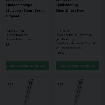
Ljuddämpning till
Ljudisolering -
stolsben - Silent Socks
SilentDirect Neo
Original
- Upp till 27mm
- *Tål vatten
- Finns i flera färger
- Öppen cellstruktur för effektiv
ljudabsorbering
- Självhäftande baksida för enkel
83 kr
849 kr
LÄGG I VARUKORGEN
LÄGG I VARUKORGEN