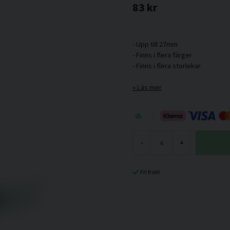
83 kr
- Upp till 27mm
- Finns i flera färger
Läs mer
-
+
Fri frakt