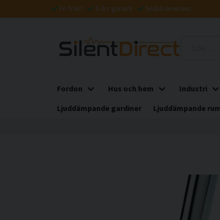
Fri frakt
5 års garanti
Snabb leverans
Fordon
Hus och hem
Industri
Ljuddämpande gardiner
Ljuddämpande rum