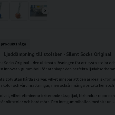
n produktfråga
Ljuddämpning till stolsben - Silent Socks Original
Socks Original – den ultimata lösningen för att tysta stolar och 
en innovativ gummiboll för att skapa den perfekta ljudabsorbera
äta golv utan hårda skarvar, vilket innebär att den är idealisk för 
om skolor och vårdinrättningar, men också i många privata hem och
lvet, vilket eliminerar irriterande skrapljud, förhindrar repor oc
år när stolar och bord möts. Den inre gummibollen med sitt unika 