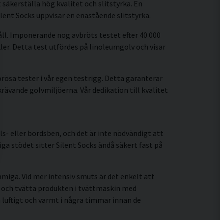
säkerställa hög kvalitet och slitstyrka. En
lent Socks uppvisar en enastående slitstyrka.
håll. Imponerande nog avbröts testet efter 40 000
kler. Detta test utfördes på linoleumgolv och visar
ösa tester i vår egen testrigg. Detta garanterar
ävande golvmiljöerna. Vår dedikation till kvalitet
s- eller bordsben, och det är inte nödvändigt att
ga stödet sitter Silent Socks ändå säkert fast på
miga. Vid mer intensiv smuts är det enkelt att
en och tvätta produkten i tvättmaskin med
a luftigt och varmt i några timmar innan de