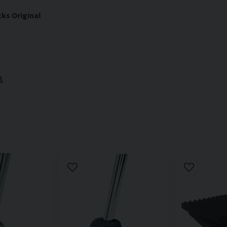
cks Original
å.