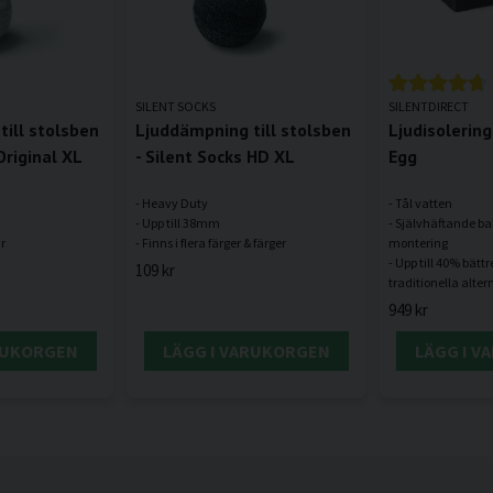
SILENT SOCKS
SILENTDIRECT
ill stolsben
Ljuddämpning till stolsben
Ljudisolering
Original XL
- Silent Socks HD XL
Egg
- Heavy Duty
- Tål vatten
- Upp till 38mm
- Självhäftande ba
montering
- Upp till 40% bätt
109 kr
949 kr
RUKORGEN
LÄGG I VARUKORGEN
LÄGG I 