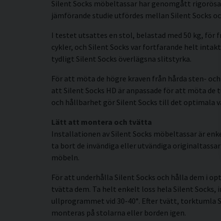
Silent Socks möbeltassar har genomgått rigorösa te
jämförande studie utfördes mellan Silent Socks och
I testet utsattes en stol, belastad med 50 kg, för
cykler, och Silent Socks var fortfarande helt intak
tydligt Silent Socks överlägsna slitstyrka.
För att möta de högre kraven från hårda sten- och
att Silent Socks HD är anpassade för att möta de t
och hållbarhet gör Silent Socks till det optimala v
Lätt att montera och tvätta
Installationen av Silent Socks möbeltassar är enke
ta bort de invändiga eller utvändiga originaltassa
möbeln.
För att underhålla Silent Socks och hålla dem i o
tvätta dem. Ta helt enkelt loss hela Silent Socks
ullprogrammet vid 30-40°. Efter tvätt, torktumla Si
monteras på stolarna eller borden igen.