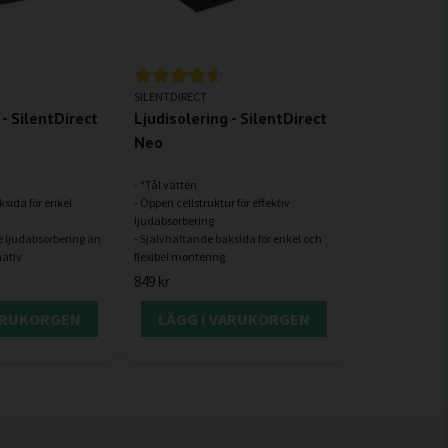
SILENTDIRECT
 - SilentDirect
Ljudisolering - SilentDirect
Neo
- *Tål vatten
ksida för enkel
- Öppen cellstruktur för effektiv
ljudabsorbering
re ljudabsorbering än
- Självhäftande baksida för enkel och
849 kr
VARUKORGEN
LÄGG I VARUKORGEN