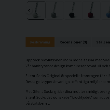
Beskrivning
Recensioner (3)
Ställ e
Upptäck revolutionen inom möbeltassar med Silent 
Vår banbrytande design kombinerar tovad ull och 
Silent Socks Original är speciellt framtagen för sl
Dessa golvtyper är vanliga i offentliga miljöer s
Med Silent Socks glider dina möbler smidigt över go
Silent Socks det oönskade "krockljudet" som uppst
på stolsbenet.