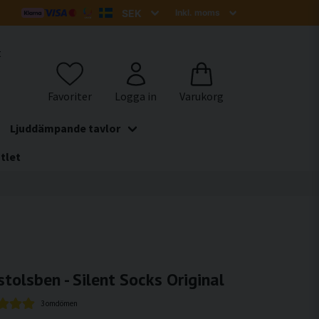
t
Ljuddämpande tavlor
tlet
stolsben - Silent Socks Original
3 omdömen