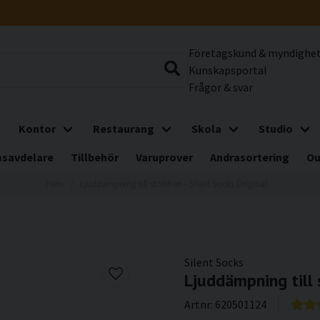
Företagskund & myndighe
Kunskapsportal
Frågor & svar
Kontor
Restaurang
Skola
Studio
savdelare
Tillbehör
Varuprover
Andrasortering
Ou
Hem
Ljuddämpning till stolsben - Silent Socks Original
Silent Socks
Ljuddämpning till 
Artnr:
620501124