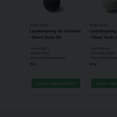
SILENT SOCKS
SILENT SOCKS
Ljuddämpning till stolsben
Ljuddämpning t
- Silent Socks HD
- Silent Socks 
- Heavy Duty
- Upp till 38mm
- Upp till 27mm
- Finns i flera färger
99 kr
89 kr
LÄGG I VARUKORGEN
LÄGG I VA