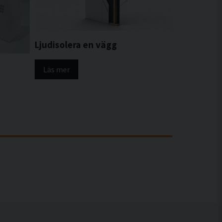
Ljudisolera en vägg
Läs mer
ch tak är väl utförda kan ljud enkelt ta sig igenom
från angränsande kontorsytor sprids ofta just via
het mellan olika rum på kontoret.