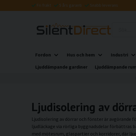
Fri frakt
5 års garanti
Snabb leverans
Fordon
Hus och hem
Industri
Ljuddämpande gardiner
Ljuddämpande rum
Ljudisolering av dörr
Ljudisolering av dörrar och fönster är avgörande 
ljudläckage via rörliga byggnadsdelar förbättras bå
med mötesrum, glaspartier och korridorer, där ljud 