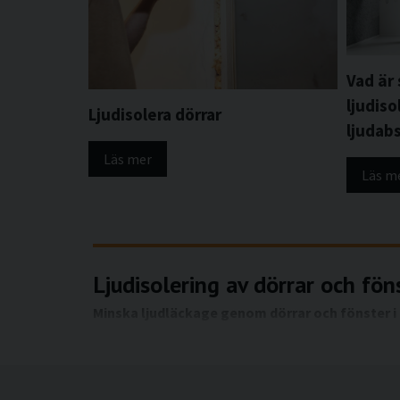
Vad är
ljudiso
Ljudisolera dörrar
ljudab
Läs mer
Läs m
Ljudisolering av dörrar och fön
Minska ljudläckage genom dörrar och fönster i
I kontorsmiljöer är dörrar och fönster ofta de svag
springor, glipor och lättare konstruktioner. Samta
dörrar och fönster. Ljudisolering av dessa byggnad