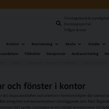
Företagskund & myndighe
Kunskapsportal
Frågor & svar
Kontor
Restaurang
Skola
Studio
savdelare
Tillbehör
Varuprover
Andrasortering
Ou
Hem
Kontor
Ljudisolering – Stoppar ljud mellan rum
Dörrar och fönster
ar och fönster i kontor
för att skapa avskildhet och arbetsro i kontorsmiljöer där samtal
de integritet och koncentration i intilliggande rum. Rätt åtgärder
annars lätt sprids. Lösningen är ett viktigt komplement till ljudis