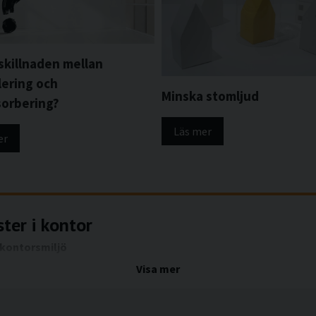
 skillnaden mellan
lering och
Minska stomljud
sorbering?
Läs mer
er
ster i kontor
 kontorsmiljö
Visa mer
aste punkterna när det gäller ljudisolering. Även om väggar, golv o
l från mötesrum, telefonsamtal, buller från korridorer eller ljud 
sdelar syftar till att minska ljudläckage och skapa bättre avskild