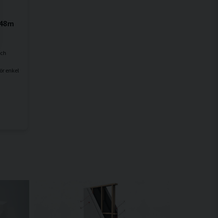
,48m
och
ör enkel