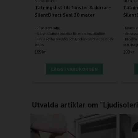
SILENTDIRECT
SILENTD
Tätningslist till fönster & dörrar -
Tätning
SilentDirect Seal 20 meter
Silent
- 20 meters rulle
- Finns i v
- Självhäftande baksida för enkel installation
- Anpassa
- Finns i olika bredder och tjocklekar för anpassade
- Idealisk
199 kr
199 kr
LÄGG I VARUKORGEN
Utvalda artiklar om "Ljudisoler