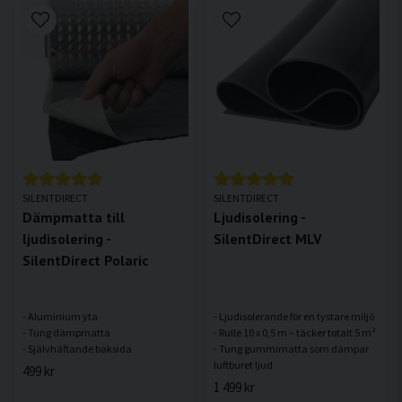
SILENTDIRECT
SILENTDIRECT
Dämpmatta till
Ljudisolering -
ljudisolering -
SilentDirect MLV
SilentDirect Polaric
- Aluminium yta
- Ljudisolerande för en tystare miljö
- Tung dämpmatta
- Rulle 10 x 0,5 m – täcker totalt 5 m²
- Tung gummimatta som dämpar
499 kr
1 499 kr