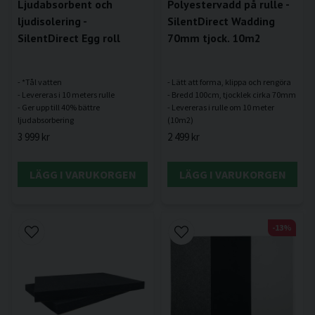
Ljudabsorbent och
Polyestervadd på rulle -
ljudisolering -
SilentDirect Wadding
SilentDirect Egg roll
70mm tjock. 10m2
- *Tål vatten
- Lätt att forma, klippa och rengöra
- Levereras i 10 meters rulle
- Bredd 100cm, tjocklek cirka 70mm
- Ger upp till 40% bättre
- Levereras i rulle om 10 meter
3 999 kr
2 499 kr
LÄGG I VARUKORGEN
LÄGG I VARUKORGEN
-13%