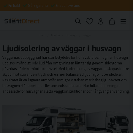
Fri frakt
5 års garanti
Snabb leverans
Hem
Fordon
Husvagn
Väggar
Ljudisolering av väggar i husvagn
Väggarnas uppbyggnad har stor betydelse för hur avskild och lugn en husvagn
upplevs invändigt. När ljud från omgivningen lätt tar sig genom sidoytorna
påverkas både komfort och trivsel. Med ljudisolering av väggarna skapas bättre
skydd mot störande intryck och en mer balanserad ljudmiljö i boendedelen.
Resultatet är en lugnare atmosfär som gör vistelsen mer behaglig, oavsett om
husvagnen står uppställd eller används under färd. Här hittar du lösningar
anpassade för husvagnens lätta väggkonstruktioner och långvarig användning.