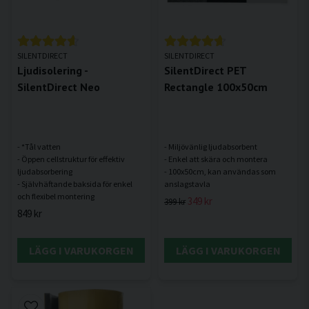
SILENTDIRECT
SILENTDIRECT
Ljudisolering -
SilentDirect PET
SilentDirect Neo
Rectangle 100x50cm
- *Tål vatten
- Miljövänlig ljudabsorbent
- Öppen cellstruktur för effektiv
- Enkel att skära och montera
ljudabsorbering
- 100x50cm, kan användas som
- Självhäftande baksida för enkel
349 kr
399 kr
849 kr
LÄGG I VARUKORGEN
LÄGG I VARUKORGEN