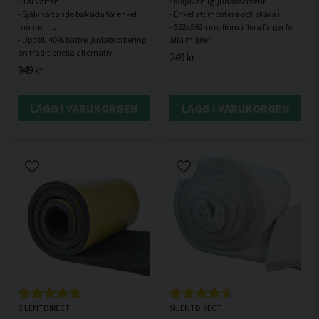
- Tål vatten
- Miljövänlig ljudabsorbent
- Självhäftande baksida för enkel
- Enkel att montera och skära i
montering
- 592x592mm, finns i flera färger för
- Upp till 40% bättre ljudabsorbering
249 kr
949 kr
LÄGG I VARUKORGEN
LÄGG I VARUKORGEN
SILENTDIRECT
SILENTDIRECT