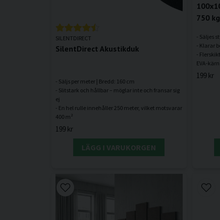
100x1
750 kg
- Säljes s
SILENTDIRECT
- Klarar b
SilentDirect Akustikduk
- Flerski
199 kr
- Säljs per meter | Bredd: 160 cm
- Slitstark och hållbar – möglar inte och fransar sig
ej
- En hel rulle innehåller 250 meter, vilket motsvarar
199 kr
LÄGG I VARUKORGEN