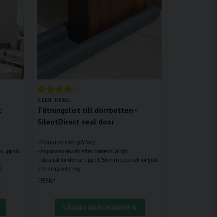
SILENTDIRECT
t
Tätningslist till dörrbotten -
SilentDirect seal door
- Finns i vit eller grå färg
 upp till
- Anpassas enkelt efter dörrens längd
- Idealisk för dörrar upp till 55 mm tjocklek för ljud-
d
199 kr
LÄGG I VARUKORGEN