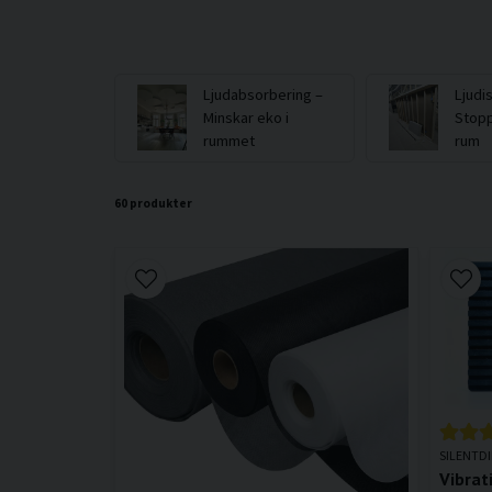
Ljudabsorbering –
Ljudi
Minskar eko i
Stopp
rummet
rum
60 produkter
SILENTD
Vibra