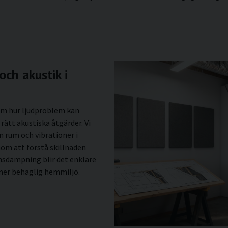
och akustik i
 om hur ljudproblem kan
ätt akustiska åtgärder. Vi
n rum och vibrationer i
nom att förstå skillnaden
onsdämpning blir det enklare
 mer behaglig hemmiljö.