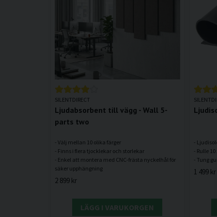
SILENTDIRECT
SILENTD
Ljudabsorbent till vägg - Wall 5-
Ljudis
parts two
- Välj mellan 10 olika färger
- Ljudisol
- Finns i flera tjocklekar och storlekar
- Rulle 10
- Enkel att montera med CNC-frästa nyckelhål för
1 499 kr
2 899 kr
LÄGG I VARUKORGEN