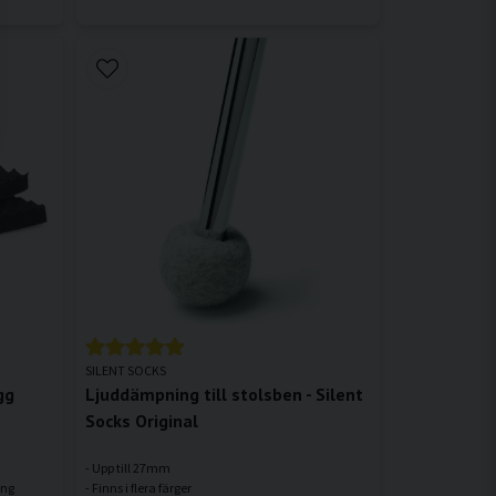
SILENT SOCKS
gg
Ljuddämpning till stolsben - Silent
Socks Original
- Upp till 27mm
ing
- Finns i flera färger