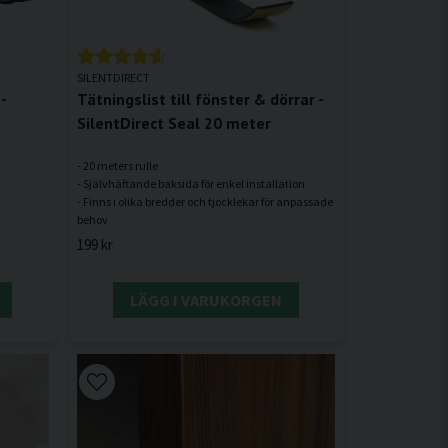
SILENTDIRECT
-
Tätningslist till fönster & dörrar -
SilentDirect Seal 20 meter
- 20 meters rulle
- Självhäftande baksida för enkel installation
- Finns i olika bredder och tjocklekar för anpassade
199 kr
LÄGG I VARUKORGEN