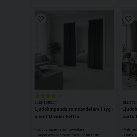
SILENTDIRECT
SILENTD
Ljuddämpande rumsavdelare i tyg -
Ljudab
Silent Divider Feltra
parts 
- Ljuddämpande rumsavdelare
- Välj mel
- Skapar avskilda zoner med upp till 12 dB
- Finns i 