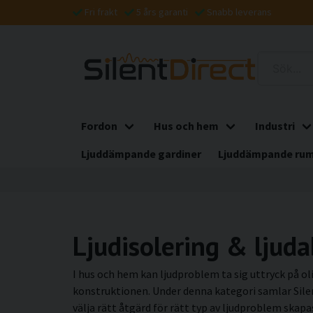
Fri frakt
5 års garanti
Snabb leverans
Fordon
Hus och hem
Industri
Ljuddämpande gardiner
Ljuddämpande rum
Ljudisolering & ljuda
I hus och hem kan ljudproblem ta sig uttryck på oli
konstruktionen. Under denna kategori samlar Sile
välja rätt åtgärd för rätt typ av ljudproblem skap