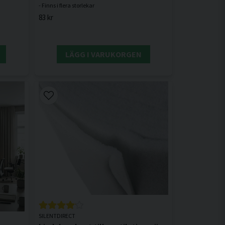
83 kr
LÄGG I VARUKORGEN
SILENTDIRECT