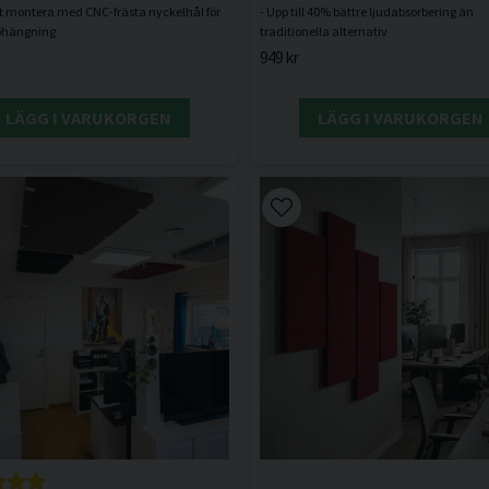
tt montera med CNC-frästa nyckelhål för
- Upp till 40% bättre ljudabsorbering än
949 kr
LÄGG I VARUKORGEN
LÄGG I VARUKORGEN