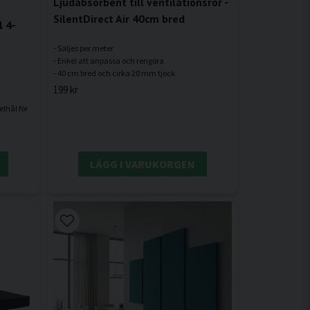
Ljudabsorbent till ventilationsrör -
SilentDirect Air 40cm bred
l 4-
- Säljes per meter
- Enkel att anpassa och rengöra
199 kr
lhål för
LÄGG I VARUKORGEN