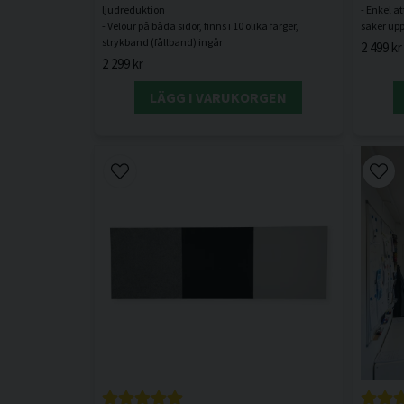
ljudreduktion
- Enkel a
- Velour på båda sidor, finns i 10 olika färger,
2 499 kr
2 299 kr
LÄGG I VARUKORGEN