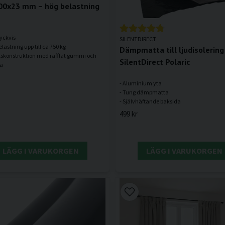
00x23 mm – hög belastning
tyckvis
SILENTDIRECT
elastning upp till ca 750 kg
Dämpmatta till ljudisolering 
ktskonstruktion med räfflat gummi och
SilentDirect Polaric
- Aluminium yta
- Tung dämpmatta
499 kr
LÄGG I VARUKORGEN
LÄGG I VARUKORGEN