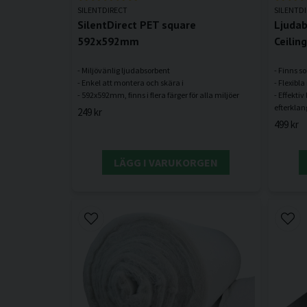
SILENTDIRECT
SILENTD
SilentDirect PET square
Ljudab
592x592mm
Ceiling
- Miljövänlig ljudabsorbent
- Finns so
- Enkel att montera och skära i
- Flexibla
- Effekti
249 kr
499 kr
LÄGG I VARUKORGEN