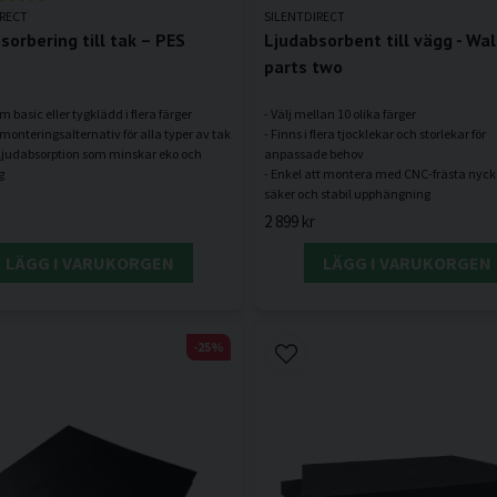
IRECT
SILENTDIRECT
sorbering till tak – PES
Ljudabsorbent till vägg - Wal
parts two
m basic eller tygklädd i flera färger
- Välj mellan 10 olika färger
 monteringsalternativ för alla typer av tak
- Finns i flera tjocklekar och storlekar för
v ljudabsorption som minskar eko och
anpassade behov
- Enkel att montera med CNC-frästa nycke
2 899 kr
LÄGG I VARUKORGEN
LÄGG I VARUKORGEN
-25%