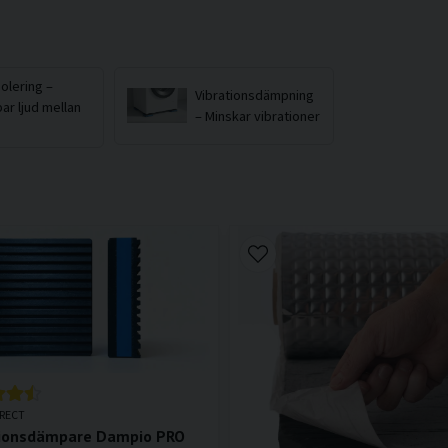
solering –
Vibrationsdämpning
ar ljud mellan
– Minskar vibrationer
IRECT
tionsdämpare Dampio PRO