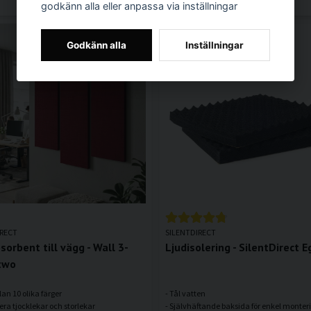
godkänn alla eller anpassa via inställningar
Godkänn alla
Inställningar
IRECT
SILENTDIRECT
sorbent till vägg - Wall 3-
Ljudisolering - SilentDirect E
two
lan 10 olika färger
- Tål vatten
flera tjocklekar och storlekar
- Självhäftande baksida för enkel monter