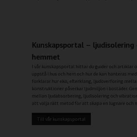
Kunskapsportal – ljudisolering 
hemmet
I vår kunskapsportal hittar du guider och artiklar
uppstå i hus och hem och hur de kan hanteras med r
förklarar hur eko, efterklang, ljudöverföring mella
konstruktioner påverkar ljudmiljön i bostäder. Ge
mellan ljudabsorbering, ljudisolering och vibrati
att välja rätt metod för att skapa en lugnare och
Till vår kunskapsportal