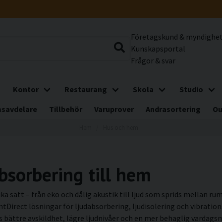
Företagskund & myndighe
Kunskapsportal
Frågor & svar
Kontor
Restaurang
Skola
Studio
savdelare
Tillbehör
Varuprover
Andrasortering
Ou
Hem
Hus och hem
bsorbering till hem
ka sätt – från eko och dålig akustik till ljud som sprids mellan ru
ntDirect lösningar för ljudabsorbering, ljudisolering och vibrat
as bättre avskildhet, lägre ljudnivåer och en mer behaglig vardag