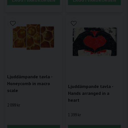
Ljuddämpande tavla -
Honeycomb in macro
Ljuddämpande tavla -
scale
Hands arranged in a
heart
2 099 kr
1 399 kr