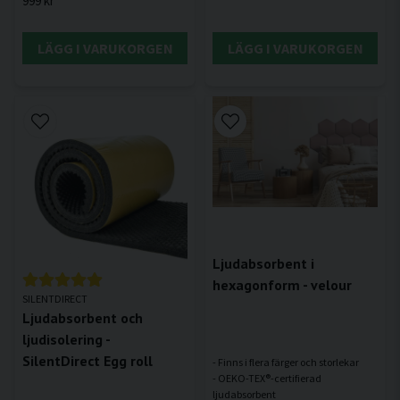
999 kr
LÄGG I VARUKORGEN
LÄGG I VARUKORGEN
Ljudabsorbent i
hexagonform - velour
SILENTDIRECT
Ljudabsorbent och
ljudisolering -
SilentDirect Egg roll
- Finns i flera färger och storlekar
- OEKO-TEX®-certifierad
ljudabsorbent