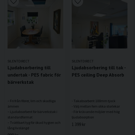
SILENTDIRECT
SILENTDIRECT
Ljudabsorbering till
Ljudabsorbering till tak -
undertak - PES fabric för
PES ceiling Deep Absorb
bärverkstak
– Fri från fibrer, lim och skadliga
- Takabsorbent 100mm tjock
ämnen
- Välj mellan fem olika storlekar
– Ljudabsorbent för bärverkstak i
- För krävande miljöer med hög
standardformat
– Tvättbart tyg för ökad hygien och
1 399 kr