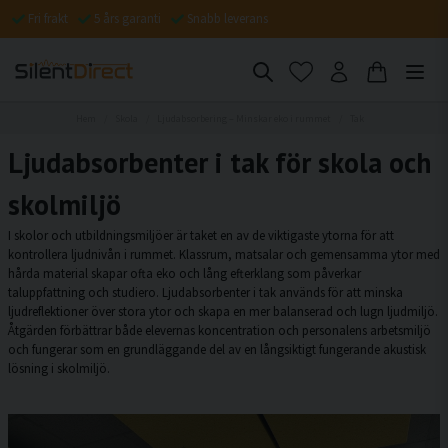
Fri frakt
5 års garanti
Snabb leverans
Hem
Skola
Ljudabsorbering – Minskar eko i rummet
Tak
Ljudabsorbenter i tak för skola och
skolmiljö
I skolor och utbildningsmiljöer är taket en av de viktigaste ytorna för att
kontrollera ljudnivån i rummet. Klassrum, matsalar och gemensamma ytor med
hårda material skapar ofta eko och lång efterklang som påverkar
taluppfattning och studiero. Ljudabsorbenter i tak används för att minska
ljudreflektioner över stora ytor och skapa en mer balanserad och lugn ljudmiljö.
Åtgärden förbättrar både elevernas koncentration och personalens arbetsmiljö
och fungerar som en grundläggande del av en långsiktigt fungerande akustisk
lösning i skolmiljö.