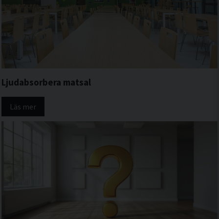
Ljudabsorbera matsal
Läs mer