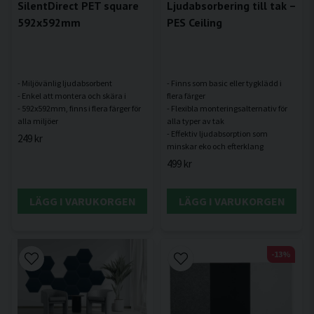
SilentDirect PET square
Ljudabsorbering till tak –
592x592mm
PES Ceiling
- Miljövänlig ljudabsorbent
- Finns som basic eller tygklädd i
- Enkel att montera och skära i
flera färger
- 592x592mm, finns i flera färger för
- Flexibla monteringsalternativ för
alla typer av tak
- Effektiv ljudabsorption som
249 kr
499 kr
LÄGG I VARUKORGEN
LÄGG I VARUKORGEN
-13%