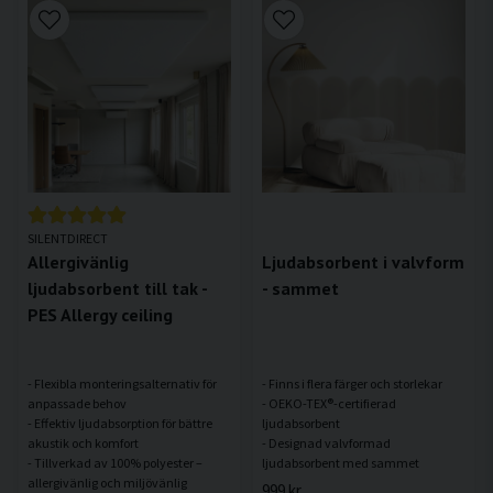
SILENTDIRECT
Allergivänlig
Ljudabsorbent i valvform
ljudabsorbent till tak -
- sammet
PES Allergy ceiling
- Flexibla monteringsalternativ för
- Finns i flera färger och storlekar
anpassade behov
- OEKO-TEX®-certifierad
- Effektiv ljudabsorption för bättre
ljudabsorbent
akustik och komfort
- Designad valvformad
- Tillverkad av 100% polyester –
999 kr