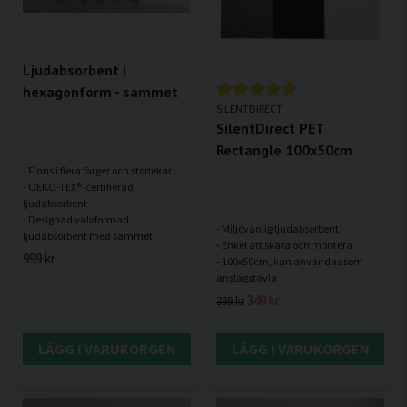
Ljudabsorbent i
hexagonform - sammet
SILENTDIRECT
SilentDirect PET
Rectangle 100x50cm
- Finns i flera färger och storlekar
- OEKO-TEX®-certifierad
ljudabsorbent
- Designad valvformad
- Miljövänlig ljudabsorbent
- Enkel att skära och montera
999 kr
- 100x50cm, kan användas som
349 kr
399 kr
LÄGG I VARUKORGEN
LÄGG I VARUKORGEN