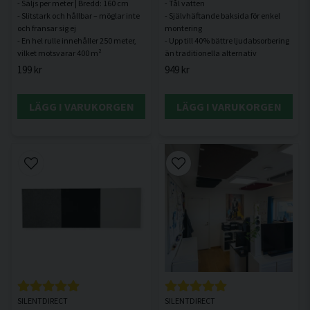
- Säljs per meter | Bredd: 160 cm
- Tål vatten
- Slitstark och hållbar – möglar inte
- Självhäftande baksida för enkel
och fransar sig ej
montering
- En hel rulle innehåller 250 meter,
- Upp till 40% bättre ljudabsorbering
199 kr
949 kr
LÄGG I VARUKORGEN
LÄGG I VARUKORGEN
SILENTDIRECT
SILENTDIRECT