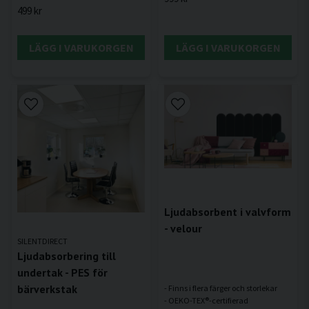
499 kr
LÄGG I VARUKORGEN
LÄGG I VARUKORGEN
Ljudabsorbent i valvform
- velour
SILENTDIRECT
Ljudabsorbering till
undertak - PES för
bärverkstak
- Finns i flera färger och storlekar
- OEKO-TEX®-certifierad