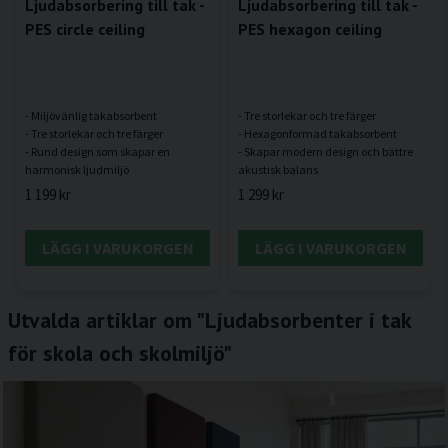
Ljudabsorbering till tak -
Ljudabsorbering till tak -
PES circle ceiling
PES hexagon ceiling
- Miljövänlig takabsorbent
- Tre storlekar och tre färger
- Tre storlekar och tre färger
- Hexagonformad takabsorbent
- Rund design som skapar en
- Skapar modern design och bättre
1 199 kr
1 299 kr
LÄGG I VARUKORGEN
LÄGG I VARUKORGEN
Utvalda artiklar om "Ljudabsorbenter i tak
för skola och skolmiljö"