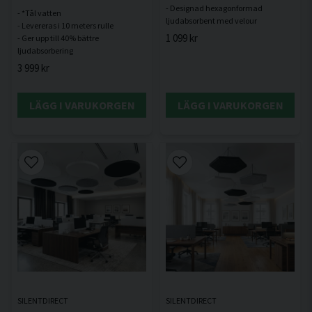
- Designad hexagonformad
- *Tål vatten
- Levereras i 10 meters rulle
1 099 kr
- Ger upp till 40% bättre
3 999 kr
LÄGG I VARUKORGEN
LÄGG I VARUKORGEN
SILENTDIRECT
SILENTDIRECT