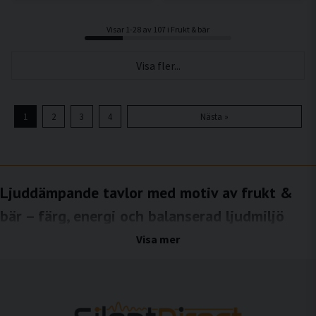
Visar 1-28 av 107 i Frukt & bär
Visa fler...
1
2
3
4
Nästa »
Ljuddämpande tavlor med motiv av frukt &
bär – färg, energi och balanserad ljudmiljö
Motiv av frukt och bär förknippas med friskhet, livskraft och naturlig energi. De
Visa mer
starka färgerna och igenkännbara formerna skapar ett positivt och inbjudande
visuellt uttryck som passar särskilt bra i miljöer där människor möts, samtalar och
vistas under längre tid. Med ljuddämpande tavlor med motiv av frukt och bär från
SilentDirect kombineras detta uttryck med effektiv ljudabsorption, vilket bidrar till
en miljö som både upplevs behagligare och fungerar bättre akustiskt.