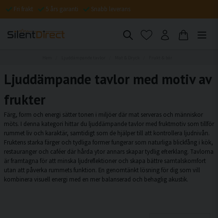
Fri frakt
5 års garanti
Snabb leverans
Hem
Ljuddämpande tavlor
Mat & Dryck
Frukt & bär
Ljuddämpande tavlor med motiv av
frukter
Färg, form och energi sätter tonen i miljöer där mat serveras och människor
möts. I denna kategori hittar du ljuddämpande tavlor med fruktmotiv som tillför
rummet liv och karaktär, samtidigt som de hjälper till att kontrollera ljudnivån.
Fruktens starka färger och tydliga former fungerar som naturliga blickfång i kök,
restauranger och caféer där hårda ytor annars skapar tydlig efterklang. Tavlorna
är framtagna för att minska ljudreflektioner och skapa bättre samtalskomfort
utan att påverka rummets funktion. En genomtänkt lösning för dig som vill
kombinera visuell energi med en mer balanserad och behaglig akustik.