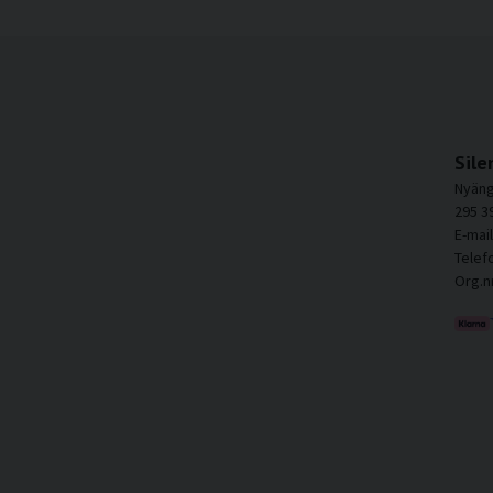
Sile
Nyäng
295 3
E-mai
Telef
Org.n