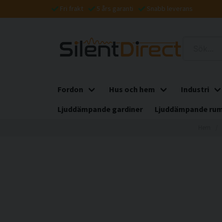
Fri frakt
5 års garanti
Snabb leverans
Fordon
Hus och hem
Industri
Ljuddämpande gardiner
Ljuddämpande rum
Hem