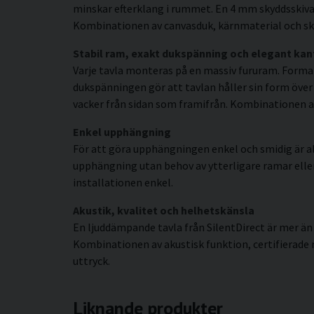
minskar efterklang i rummet. En 4 mm skyddsskiva 
Kombinationen av canvasduk, kärnmaterial och sky
Stabil ram, exakt dukspänning och elegant kan
Varje tavla monteras på en massiv fururam. Forma
dukspänningen gör att tavlan håller sin form över
vacker från sidan som framifrån. Kombinationen av 
Enkel upphängning
För att göra upphängningen enkel och smidig är al
upphängning utan behov av ytterligare ramar eller s
installationen enkel.
Akustik, kvalitet och helhetskänsla
En ljuddämpande tavla från SilentDirect är mer än
Kombinationen av akustisk funktion, certifierade
uttryck.
Liknande produkter