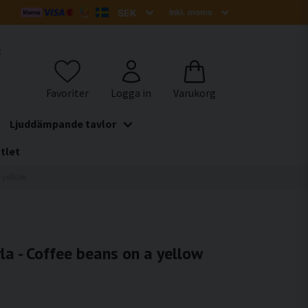
t
Ljuddämpande tavlor
tlet
 yellow
a - Coffee beans on a yellow