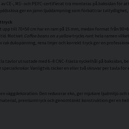
av CE-, M1- och PEFC-certifierat trä monteras på baksidan för att
ddsskiva ger en jämn ljuddämpning som förbättrar taltydlighet, 
ttryck
t upp till 70×50 cm har en ram på 15 mm, medan format från 90×
 tid. Motivet
Coffee beans on a yellow
trycks runt hela ramen vilket 
rak dukspänning, rena linjer och korrekt tryck ger en professionel
la tavlor utrustade med 6–8 CNC-frästa nyckelhål på baksidan, ber
pecialkrokar. Vanligtvis räcker en eller två skruvar per tavla för 
 en väggdekoration. Den reducerar eko, ger mjukare ljudmiljö och
 material, premiumtryck och genomtänkt konstruktion ger en helhe