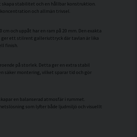
 skapa stabilitet och en hållbar konstruktion.
koncentration och allmän trivsel.
60 cm och uppåt har en ram på 20 mm. Den exakta
ger ett stilrent galleriuttryck där tavlan är lika
l finish.
oende på storlek. Detta ger en extra stabil
en säker montering, vilket sparar tid och gör
 skapar en balanserad atmosfär i rummet.
tslösning som lyfter både ljudmiljö och visuellt