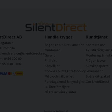
ntDirect AB
Handla tryggt
Kundtjänst
sgatan 6
Ånger, retur & reklamation
Kontakta oss
9 Bromölla
Omdömen
Akustikrådgivnin
l: kundservice@silentdirect.se
Garanti
Montering & insta
on: 0456-100 00
Fri frakt
Frågor & svar
r: 559330-3166
Köpvillkor
Kunskapsportal
Cookies & integritetspolicy
Leveranstid
Miljö och hållbarhet
Spåra ditt paket 
Företagskund & myndighet
Om SilentDirect
Bli återförsäljare
Några av våra kunder
Powered by Nyehandel AB