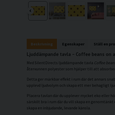
Beskrivning
Egenskaper
Ställ en pr
Ljuddämpande tavla – Coffee beans on a
Med SilentDirects ljuddämpande tavla
Coffee bean
återvunnen polyester som hjälper till att absorber
Detta ger märkbar effekt i rum där det annars snab
upplevd ljudvolym och skapa ett mer behagligt lj
Placera tavlan där du upplever mycket eko eller hö
särskilt bra i rum där du vill skapa en genomtänkt
skapa en inbjudande, levande känsla.