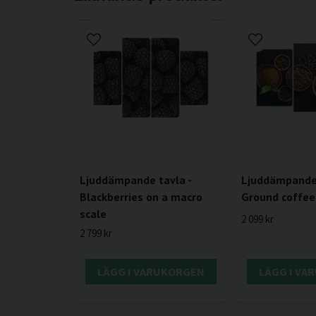
Ljuddämpande 
Ljuddämpande tavla -
Ground coffee
Blackberries on a macro
scale
2 099 kr
2 799 kr
LÄGG I VARUKORGEN
LÄGG I VA