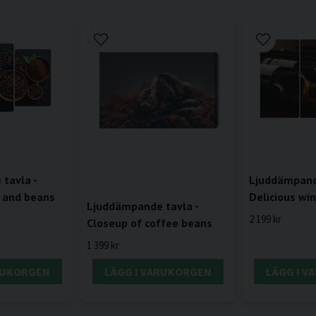
tavla -
Ljuddämpande
 and beans
Delicious wi
Ljuddämpande tavla -
2 199 kr
Closeup of coffee beans
1 399 kr
RUKORGEN
LÄGG I VARUKORGEN
LÄGG I 