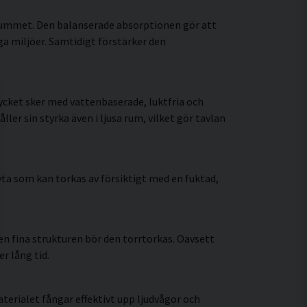
 rummet. Den balanserade absorptionen gör att
a miljöer. Samtidigt förstärker den
ycket sker med vattenbaserade, luktfria och
r sin styrka även i ljusa rum, vilket gör tavlan
ta som kan torkas av försiktigt med en fuktad,
n fina strukturen bör den torrtorkas. Oavsett
r lång tid.
erialet fångar effektivt upp ljudvågor och