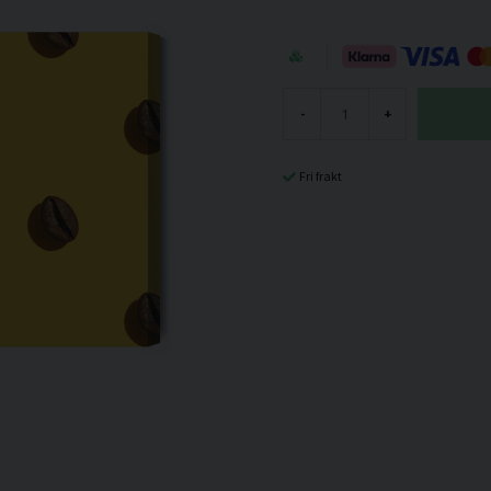
-
+
Fri frakt