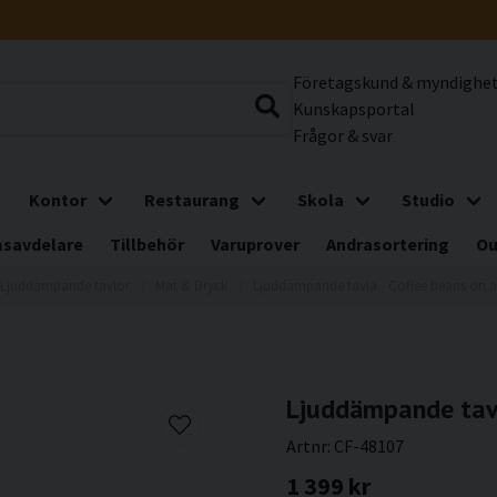
Företagskund & myndighe
Kunskapsportal
Frågor & svar
Kontor
Restaurang
Skola
Studio
savdelare
Tillbehör
Varuprover
Andrasortering
Ou
Ljuddämpande tavlor
Mat & Dryck
Ljuddämpande tavla - Coffee beans on a
Ljuddämpande tavl
Artnr:
CF-48107
1 399 kr