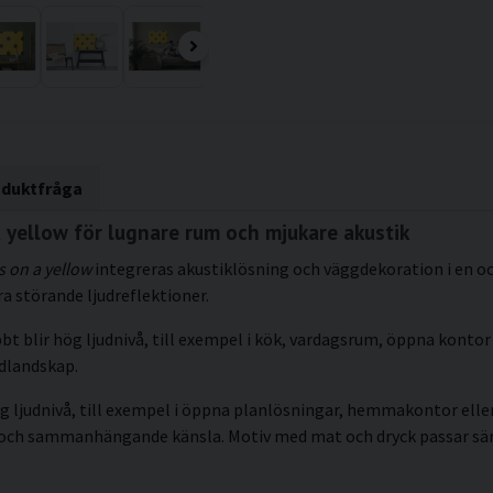
oduktfråga
 yellow för lugnare rum och mjukare akustik
s on a yellow
integreras akustiklösning och väggdekoration i en o
a störande ljudreflektioner.
bt blir hög ljudnivå, till exempel i kök, vardagsrum, öppna kontor 
udlandskap.
g ljudnivå, till exempel i öppna planlösningar, hemmakontor eller 
 och sammanhängande känsla. Motiv med mat och dryck passar särskil