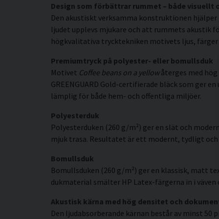
Design som förbättrar rummet – både visuellt 
Den akustiskt verksamma konstruktionen hjälper t
ljudet upplevs mjukare och att rummets akustik fö
högkvalitativa trycktekniken motivets ljus, färger
Premiumtryck på polyester- eller bomullsduk
Motivet
Coffee beans on a yellow
återges med hög f
GREENGUARD Gold-certifierade bläck som ger en uppl
lämplig för både hem- och offentliga miljöer.
Polyesterduk
Polyesterduken (260 g/m²) ger en slät och modern
mjuk trasa. Resultatet är ett modernt, tydligt och 
Bomullsduk
Bomullsduken (260 g/m²) ger en klassisk, matt tex
dukmaterial smälter HP Latex-färgerna in i väven o
Akustisk kärna med hög densitet och dokumen
Den ljudabsorberande kärnan består av minst 50 p