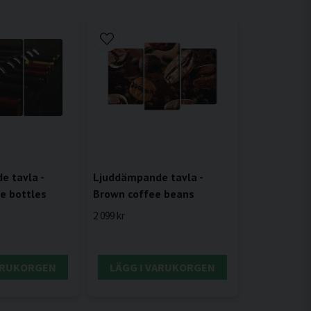
 tavla -
Ljuddämpande tavla -
ne bottles
Brown coffee beans
2 099 kr
VARUKORGEN
LÄGG I VARUKORGEN