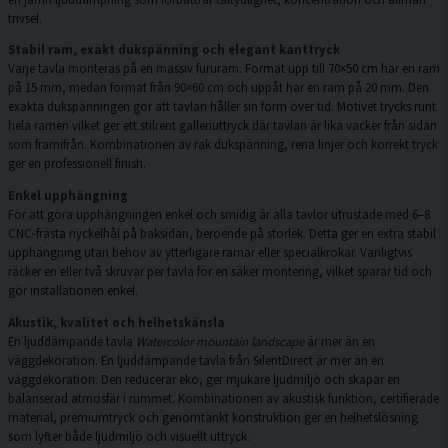
trivsel.
Stabil ram, exakt dukspänning och elegant kanttryck
Varje tavla monteras på en massiv fururam. Format upp till 70×50 cm har en ram
på 15 mm, medan format från 90×60 cm och uppåt har en ram på 20 mm. Den
exakta dukspänningen gör att tavlan håller sin form över tid. Motivet trycks runt
hela ramen vilket ger ett stilrent galleriuttryck där tavlan är lika vacker från sidan
som framifrån. Kombinationen av rak dukspänning, rena linjer och korrekt tryck
ger en professionell finish.
Enkel upphängning
För att göra upphängningen enkel och smidig är alla tavlor utrustade med 6–8
CNC-frästa nyckelhål på baksidan, beroende på storlek. Detta ger en extra stabil
upphängning utan behov av ytterligare ramar eller specialkrokar. Vanligtvis
räcker en eller två skruvar per tavla för en säker montering, vilket sparar tid och
gör installationen enkel.
Akustik, kvalitet och helhetskänsla
En ljuddämpande tavla
Watercolor mountain landscape
är mer än en
väggdekoration. En ljuddämpande tavla från SilentDirect är mer än en
väggdekoration. Den reducerar eko, ger mjukare ljudmiljö och skapar en
balanserad atmosfär i rummet. Kombinationen av akustisk funktion, certifierade
material, premiumtryck och genomtänkt konstruktion ger en helhetslösning
som lyfter både ljudmiljö och visuellt uttryck.