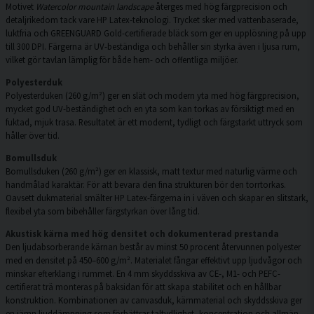
Motivet
Watercolor mountain landscape
återges med hög färgprecision och
detaljrikedom tack vare HP Latex-teknologi. Trycket sker med vattenbaserade,
luktfria och GREENGUARD Gold-certifierade bläck som ger en upplösning på upp
till 300 DPI. Färgerna är UV-beständiga och behåller sin styrka även i ljusa rum,
vilket gör tavlan lämplig för både hem- och offentliga miljöer.
Polyesterduk
Polyesterduken (260 g/m²) ger en slät och modern yta med hög färgprecision,
mycket god UV-beständighet och en yta som kan torkas av försiktigt med en
fuktad, mjuk trasa. Resultatet är ett modernt, tydligt och färgstarkt uttryck som
håller över tid.
Bomullsduk
Bomullsduken (260 g/m²) ger en klassisk, matt textur med naturlig värme och
handmålad karaktär. För att bevara den fina strukturen bör den torrtorkas.
Oavsett dukmaterial smälter HP Latex-färgerna in i väven och skapar en slitstark,
flexibel yta som bibehåller färgstyrkan över lång tid.
Akustisk kärna med hög densitet och dokumenterad prestanda
Den ljudabsorberande kärnan består av minst 50 procent återvunnen polyester
med en densitet på 450–600 g/m². Materialet fångar effektivt upp ljudvågor och
minskar efterklang i rummet. En 4 mm skyddsskiva av CE-, M1- och PEFC-
certifierat trä monteras på baksidan för att skapa stabilitet och en hållbar
konstruktion. Kombinationen av canvasduk, kärnmaterial och skyddsskiva ger
en jämn ljuddämpning som förbättrar taltydlighet, koncentration och allmän