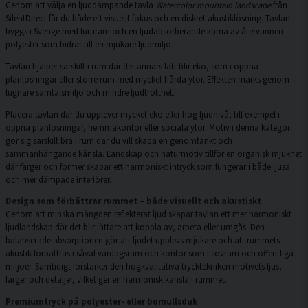
Genom att välja en ljuddämpande tavla
Watercolor mountain landscape
från
SilentDirect får du både ett visuellt fokus och en diskret akustiklösning. Tavlan
byggs i Sverige med fururam och en ljudabsorberande kärna av återvunnen
polyester som bidrar till en mjukare ljudmiljö.
Tavlan hjälper särskilt i rum där det annars lätt blir eko, som i öppna
planlösningar eller större rum med mycket hårda ytor. Effekten märks genom
lugnare samtalsmiljö och mindre ljudtrötthet.
Placera tavlan där du upplever mycket eko eller hög ljudnivå, till exempel i
öppna planlösningar, hemmakontor eller sociala ytor. Motiv i denna kategori
gör sig särskilt bra i rum där du vill skapa en genomtänkt och
sammanhängande känsla. Landskap och naturmotiv tillför en organisk mjukhet
där färger och former skapar ett harmoniskt intryck som fungerar i både ljusa
och mer dämpade interiörer.
Design som förbättrar rummet – både visuellt och akustiskt
Genom att minska mängden reflekterat ljud skapar tavlan ett mer harmoniskt
ljudlandskap där det blir lättare att koppla av, arbeta eller umgås. Den
balanserade absorptionen gör att ljudet upplevs mjukare och att rummets
akustik förbättras i såväl vardagsrum och kontor som i sovrum och offentliga
miljöer. Samtidigt förstärker den högkvalitativa trycktekniken motivets ljus,
färger och detaljer, vilket ger en harmonisk känsla i rummet.
Premiumtryck på polyester- eller bomullsduk