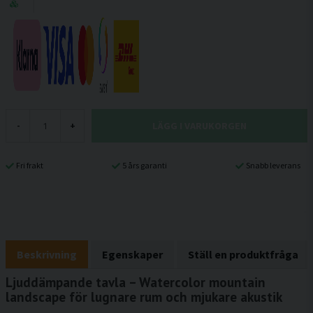
LÄGG I VARUKORGEN
-
+
Fri frakt
5 års garanti
Snabb leverans
Beskrivning
Egenskaper
Ställ en produktfråga
Ljuddämpande tavla – Watercolor mountain
landscape för lugnare rum och mjukare akustik