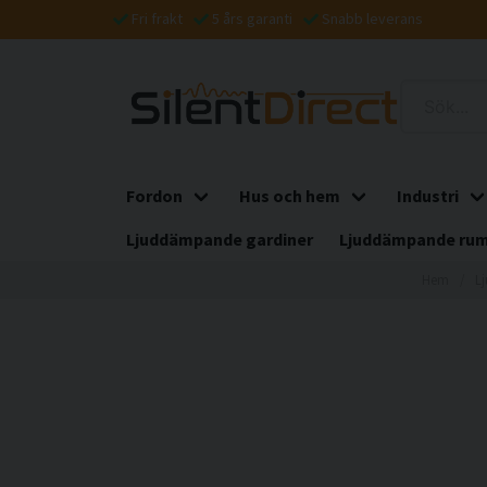
Fri frakt
5 års garanti
Snabb leverans
Fordon
Hus och hem
Industri
Ljuddämpande gardiner
Ljuddämpande rum
Hem
L