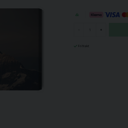
-
+
Fri frakt