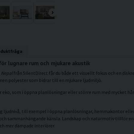
oduktfråga
för lugnare rum och mjukare akustik
 Nepal
från SilentDirect får du både ett visuellt fokus och en disk
en polyester som bidrar till en mjukare ljudmiljö.
blir eko, som i öppna planlösningar eller större rum med mycket h
g ljudnivå, till exempel i öppna planlösningar, hemmakontor eller 
kt och sammanhängande känsla. Landskap och naturmotiv tillför en
och mer dämpade interiörer.