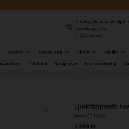
Företagskund & myndighe
Kunskapsportal
Frågor & svar
Kontor
Restaurang
Skola
Studio
savdelare
Tillbehör
Varuprover
Andrasortering
Ou
juddämpande tavlor
Landskap & Naturmotiv
Ljuddämpande tavla - Himalay
Ljuddämpande tavl
Artnr:
CF-10169
1 399 kr