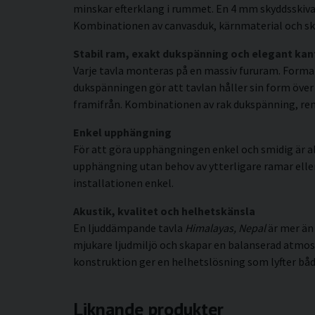
minskar efterklang i rummet. En 4 mm skyddsskiva 
Kombinationen av canvasduk, kärnmaterial och sky
Stabil ram, exakt dukspänning och elegant kan
Varje tavla monteras på en massiv fururam. Forma
dukspänningen gör att tavlan håller sin form över t
framifrån. Kombinationen av rak dukspänning, rena 
Enkel upphängning
För att göra upphängningen enkel och smidig är al
upphängning utan behov av ytterligare ramar eller s
installationen enkel.
Akustik, kvalitet och helhetskänsla
En ljuddämpande tavla
Himalayas, Nepal
är mer än 
mjukare ljudmiljö och skapar en balanserad atmo
konstruktion ger en helhetslösning som lyfter både
Liknande produkter