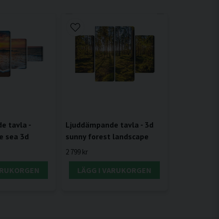
 tavla -
Ljuddämpande tavla - 3d
e sea 3d
sunny forest landscape
2 799 kr
VARUKORGEN
LÄGG I VARUKORGEN