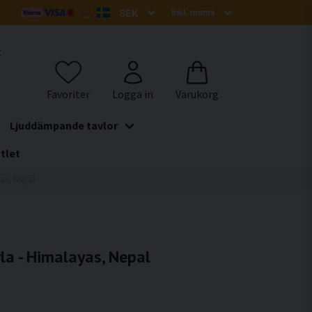
t
Ljuddämpande tavlor
tlet
as, Nepal
a - Himalayas, Nepal