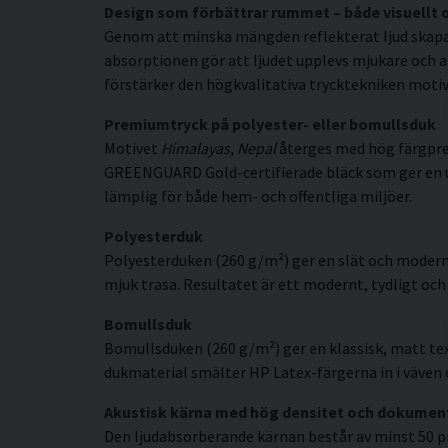
Design som förbättrar rummet – både visuellt 
Genom att minska mängden reflekterat ljud skapar 
absorptionen gör att ljudet upplevs mjukare och a
förstärker den högkvalitativa trycktekniken motive
Premiumtryck på polyester- eller bomullsduk
Motivet
Himalayas, Nepal
återges med hög färgprec
GREENGUARD Gold-certifierade bläck som ger en uppl
lämplig för både hem- och offentliga miljöer.
Polyesterduk
Polyesterduken (260 g/m²) ger en slät och modern
mjuk trasa. Resultatet är ett modernt, tydligt och 
Bomullsduk
Bomullsduken (260 g/m²) ger en klassisk, matt tex
dukmaterial smälter HP Latex-färgerna in i väven o
Akustisk kärna med hög densitet och dokumen
Den ljudabsorberande kärnan består av minst 50 p