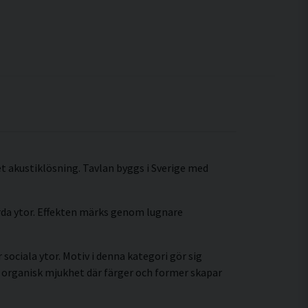
ret akustiklösning. Tavlan byggs i Sverige med
årda ytor. Effekten märks genom lugnare
sociala ytor. Motiv i denna kategori gör sig
 organisk mjukhet där färger och former skapar