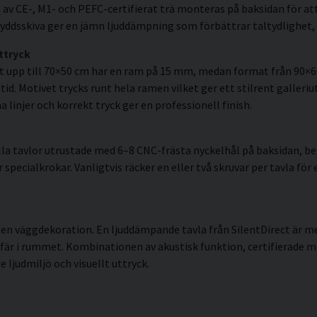
av CE-, M1- och PEFC-certifierat trä monteras på baksidan för att
ddsskiva ger en jämn ljuddämpning som förbättrar taltydlighet, 
ttryck
t upp till 70×50 cm har en ram på 15 mm, medan format från 90×
id. Motivet trycks runt hela ramen vilket ger ett stilrent galleriut
linjer och korrekt tryck ger en professionell finish.
la tavlor utrustade med 6–8 CNC-frästa nyckelhål på baksidan, ber
pecialkrokar. Vanligtvis räcker en eller två skruvar per tavla för 
en väggdekoration. En ljuddämpande tavla från SilentDirect är me
sfär i rummet. Kombinationen av akustisk funktion, certifierade
 ljudmiljö och visuellt uttryck.