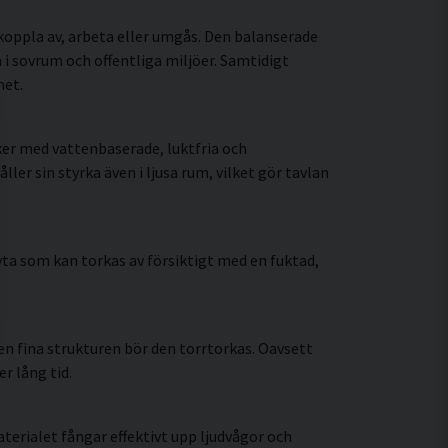
koppla av, arbeta eller umgås. Den balanserade
i sovrum och offentliga miljöer. Samtidigt
met.
ker med vattenbaserade, luktfria och
r sin styrka även i ljusa rum, vilket gör tavlan
ta som kan torkas av försiktigt med en fuktad,
n fina strukturen bör den torrtorkas. Oavsett
r lång tid.
erialet fångar effektivt upp ljudvågor och