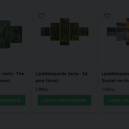
tavla - The
Ljuddämpande tavla - 3d
Ljuddämpande
orest
pine forest
Sunset on th
3 999 kr
3 999 kr
RUKORGEN
LÄGG I VARUKORGEN
LÄGG I 