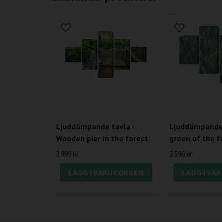
Ljuddämpande tavla -
Ljuddämpande 
Wooden pier in the forest
green of the f
3 999 kr
2 599 kr
LÄGG I VARUKORGEN
LÄGG I VA