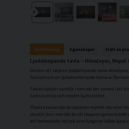
Beskrivning
Egenskaper
Ställ en pr
Ljuddämpande tavla – Himalayas, Nepal 
Genom att välja en ljuddämpande tavla
Himalayas,
fururam och en ljudabsorberande kärna av återvunn
Tavlan hjälper särskilt i rum där det annars lätt 
samtalsmiljö och mindre ljudtrötthet.
Placera tavlan där du upplever mycket eko eller hö
särskilt bra i rum där du vill skapa en genomtän
ett harmoniskt intryck som fungerar i både ljusa 