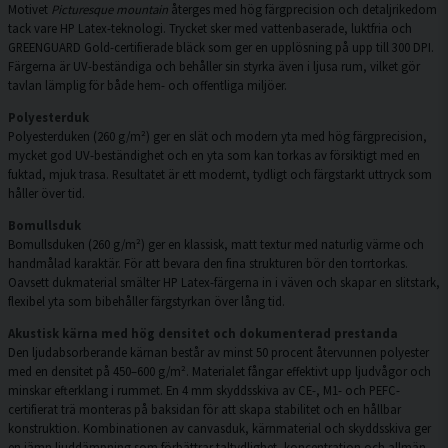
Motivet
Picturesque mountain
återges med hög färgprecision och detaljrikedom
tack vare HP Latex-teknologi. Trycket sker med vattenbaserade, luktfria och
GREENGUARD Gold-certifierade bläck som ger en upplösning på upp till 300 DPI.
Färgerna är UV-beständiga och behåller sin styrka även i ljusa rum, vilket gör
tavlan lämplig för både hem- och offentliga miljöer.
Polyesterduk
Polyesterduken (260 g/m²) ger en slät och modern yta med hög färgprecision,
mycket god UV-beständighet och en yta som kan torkas av försiktigt med en
fuktad, mjuk trasa. Resultatet är ett modernt, tydligt och färgstarkt uttryck som
håller över tid.
Bomullsduk
Bomullsduken (260 g/m²) ger en klassisk, matt textur med naturlig värme och
handmålad karaktär. För att bevara den fina strukturen bör den torrtorkas.
Oavsett dukmaterial smälter HP Latex-färgerna in i väven och skapar en slitstark,
flexibel yta som bibehåller färgstyrkan över lång tid.
Akustisk kärna med hög densitet och dokumenterad prestanda
Den ljudabsorberande kärnan består av minst 50 procent återvunnen polyester
med en densitet på 450–600 g/m². Materialet fångar effektivt upp ljudvågor och
minskar efterklang i rummet. En 4 mm skyddsskiva av CE-, M1- och PEFC-
certifierat trä monteras på baksidan för att skapa stabilitet och en hållbar
konstruktion. Kombinationen av canvasduk, kärnmaterial och skyddsskiva ger
en jämn ljuddämpning som förbättrar taltydlighet, koncentration och allmän