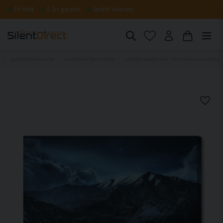
Fri frakt
5 års garanti
Snabb leverans
Ljuddämpande tavlor
Landskap & Naturmotiv
Ljuddämpande tavla - Picturesque mountain