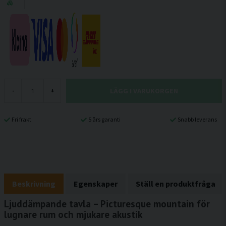
LÄGG I VARUKORGEN
-
+
Fri frakt
5 års garanti
Snabb leverans
Beskrivning
Egenskaper
Ställ en produktfråga
Ljuddämpande tavla – Picturesque mountain för
lugnare rum och mjukare akustik