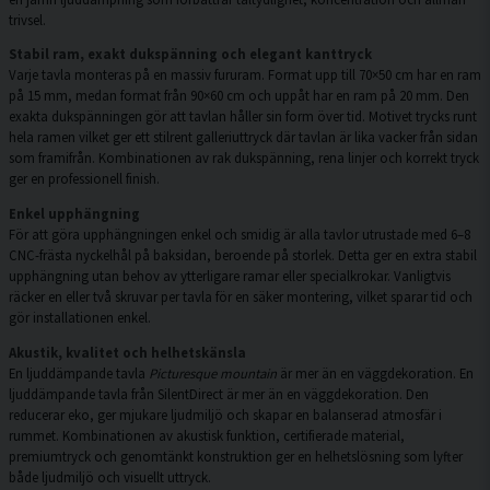
trivsel.
Stabil ram, exakt dukspänning och elegant kanttryck
Varje tavla monteras på en massiv fururam. Format upp till 70×50 cm har en ram
på 15 mm, medan format från 90×60 cm och uppåt har en ram på 20 mm. Den
exakta dukspänningen gör att tavlan håller sin form över tid. Motivet trycks runt
hela ramen vilket ger ett stilrent galleriuttryck där tavlan är lika vacker från sidan
som framifrån. Kombinationen av rak dukspänning, rena linjer och korrekt tryck
ger en professionell finish.
Enkel upphängning
För att göra upphängningen enkel och smidig är alla tavlor utrustade med 6–8
CNC-frästa nyckelhål på baksidan, beroende på storlek. Detta ger en extra stabil
upphängning utan behov av ytterligare ramar eller specialkrokar. Vanligtvis
räcker en eller två skruvar per tavla för en säker montering, vilket sparar tid och
gör installationen enkel.
Akustik, kvalitet och helhetskänsla
En ljuddämpande tavla
Picturesque mountain
är mer än en väggdekoration. En
ljuddämpande tavla från SilentDirect är mer än en väggdekoration. Den
reducerar eko, ger mjukare ljudmiljö och skapar en balanserad atmosfär i
rummet. Kombinationen av akustisk funktion, certifierade material,
premiumtryck och genomtänkt konstruktion ger en helhetslösning som lyfter
både ljudmiljö och visuellt uttryck.