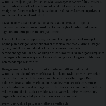
Genom att välja en ljuddämpande tavla
Picturesque mountain
från SilentDirect
får du både ett visuellt fokus och en diskret akustiklösning. Tavlan byggs i
Sverige med fururam och en ljudabsorberande kärna av återvunnen polyester
som bidrar till en mjukare ljudmiljö.
Tavlan hjälper särskilt i rum där det annars lätt blir eko, som i öppna
planlösningar eller större rum med mycket hårda ytor. Effekten märks genom
lugnare samtalsmiljö och mindre ljudtrötthet.
Placera tavlan där du upplever mycket eko eller hög ljudnivå, till exempel i
öppna planlösningar, hemmakontor eller sociala ytor. Motiv i denna kategori
gör sig särskilt bra i rum där du vill skapa en genomtänkt och
sammanhängande känsla. Landskap och naturmotiv tillför en organisk mjukhet
där färger och former skapar ett harmoniskt intryck som fungerar i både ljusa
och mer dämpade interiörer.
Design som förbättrar rummet – både visuellt och akustiskt
Genom att minska mängden reflekterat ljud skapar tavlan ett mer harmoniskt
ljudlandskap där det blir lättare att koppla av, arbeta eller umgås. Den
balanserade absorptionen gör att ljudet upplevs mjukare och att rummets
akustik förbättras i såväl vardagsrum och kontor som i sovrum och offentliga
miljöer. Samtidigt förstärker den högkvalitativa trycktekniken motivets ljus,
färger och detaljer, vilket ger en harmonisk känsla i rummet.
Premiumtryck på polyester- eller bomullsduk