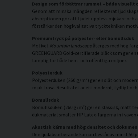
Design som förbättrar rummet – både visuellt 
Genom att minska mängden reflekterat ljud skapar 
absorptionen gör att ljudet upplevs mjukare och a
förstärker den högkvalitativa trycktekniken motive
Premiumtryck på polyester- eller bomullsduk
Motivet
Mountain landscape
återges med hög färgp
GREENGUARD Gold-certifierade bläck som ger en uppl
lämplig för både hem- och offentliga miljöer.
Polyesterduk
Polyesterduken (260 g/m²) ger en slät och modern
mjuk trasa. Resultatet är ett modernt, tydligt och 
Bomullsduk
Bomullsduken (260 g/m²) ger en klassisk, matt tex
dukmaterial smälter HP Latex-färgerna in i väven o
Akustisk kärna med hög densitet och dokumen
Den ljudabsorberande kärnan består av minst 50 p