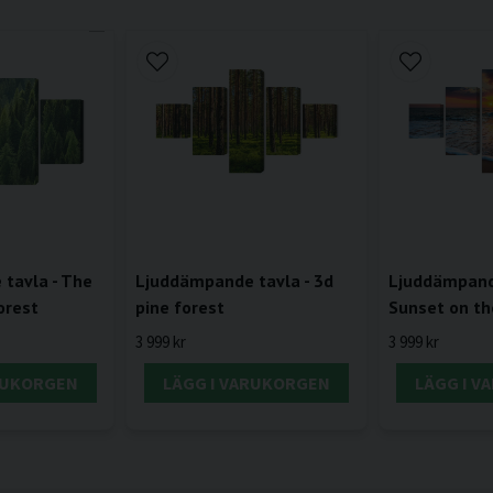
tavla - The
Ljuddämpande tavla - 3d
Ljuddämpande
orest
pine forest
Sunset on th
3 999 kr
3 999 kr
RUKORGEN
LÄGG I VARUKORGEN
LÄGG I 