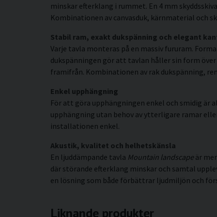
minskar efterklang i rummet. En 4 mm skyddsskiva 
Kombinationen av canvasduk, kärnmaterial och sky
Stabil ram, exakt dukspänning och elegant kan
Varje tavla monteras på en massiv fururam. Forma
dukspänningen gör att tavlan håller sin form över t
framifrån. Kombinationen av rak dukspänning, rena 
Enkel upphängning
För att göra upphängningen enkel och smidig är al
upphängning utan behov av ytterligare ramar eller s
installationen enkel.
Akustik, kvalitet och helhetskänsla
En ljuddämpande tavla
Mountain landscape
är mer
där störande efterklang minskar och samtal upple
en lösning som både förbättrar ljudmiljön och för
Liknande produkter