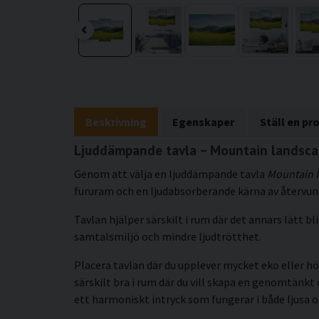
Beskrivning
Egenskaper
Ställ en pr
Ljuddämpande tavla – Mountain landscap
Genom att välja en ljuddämpande tavla
Mountain 
fururam och en ljudabsorberande kärna av återvunn
Tavlan hjälper särskilt i rum där det annars lätt 
samtalsmiljö och mindre ljudtrötthet.
Placera tavlan där du upplever mycket eko eller hö
särskilt bra i rum där du vill skapa en genomtän
ett harmoniskt intryck som fungerar i både ljusa 