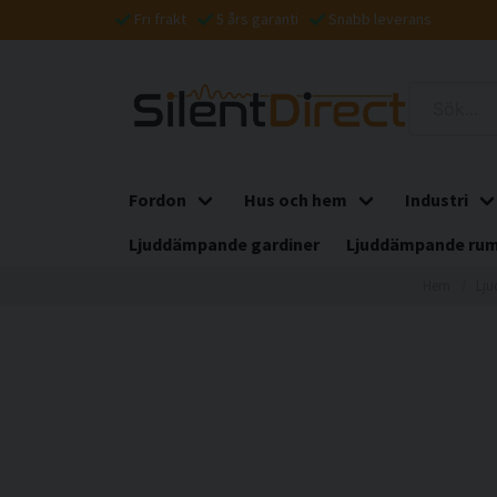
Fri frakt
5 års garanti
Snabb leverans
Fordon
Hus och hem
Industri
Ljuddämpande gardiner
Ljuddämpande rum
Hem
Lju