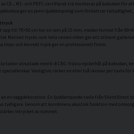
av CE-, M1- och PEFC-certifierat trä monteras på baksidan för att
ddsskiva ger en jämn ljuddämpning som förbättrar taltydlighet, 
ttryck
t upp till 70×50 cm har en ram på 15 mm, medan format från 90×
id. Motivet trycks runt hela ramen vilket ger ett stilrent galleriut
linjer och korrekt tryck ger en professionell finish.
la tavlor utrustade med 6–8 CNC-frästa nyckelhål på baksidan, ber
pecialkrokar. Vanligtvis räcker en eller två skruvar per tavla för 
 än en väggdekoration. En ljuddämpande tavla från SilentDirect b
vs tydligare. Genom att kombinera akustisk funktion med omsorgs
stärker intrycket av rummet.