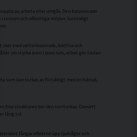
koppla av, arbeta eller umgås. Den balanserade
i sovrum och offentliga miljöer. Samtidigt
met.
t sker med vattenbaserade, luktfria och
r sin styrka även i ljusa rum, vilket gör tavlan
ta som kan torkas av försiktigt med en fuktad,
n fina strukturen bör den torrtorkas. Oavsett
r lång tid.
erialet fångar effektivt upp ljudvågor och