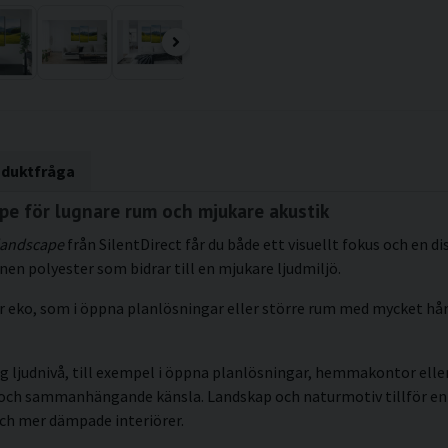
oduktfråga
e för lugnare rum och mjukare akustik
landscape
från SilentDirect får du både ett visuellt fokus och en d
en polyester som bidrar till en mjukare ljudmiljö.
blir eko, som i öppna planlösningar eller större rum med mycket h
g ljudnivå, till exempel i öppna planlösningar, hemmakontor eller 
kt och sammanhängande känsla. Landskap och naturmotiv tillför en
och mer dämpade interiörer.