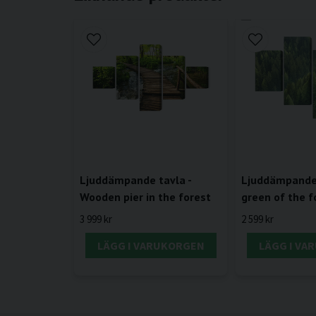
Ljuddämpande tavla -
Ljuddämpande 
Wooden pier in the forest
green of the f
3 999 kr
2 599 kr
LÄGG I VARUKORGEN
LÄGG I VA