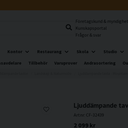
Företagskund & myndighe
Kunskapsportal
Frågor & svar
Kontor
Restaurang
Skola
Studio
savdelare
Tillbehör
Varuprover
Andrasortering
Ou
ddämpande tavlor
Landskap & Naturmotiv
Ljuddämpande tavla - Mountain
Ljuddämpande tav
Artnr:
CF-32439
2 099 kr