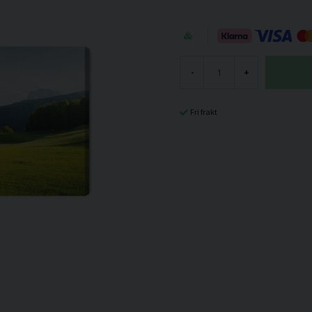
-
+
Fri frakt