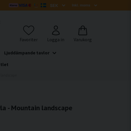
t
Ljuddämpande tavlor
tlet
 landscape
la - Mountain landscape