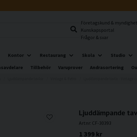
Företagskund & myndighe
Kunskapsportal
Frågor & svar
Kontor
Restaurang
Skola
Studio
savdelare
Tillbehör
Varuprover
Andrasortering
Ou
m
Ljuddämpande tavlor
Vintage & Retro
Ljuddämpande tavla - Vintage c
Ljuddämpande tavl
Artnr:
CF-30393
1 399 kr