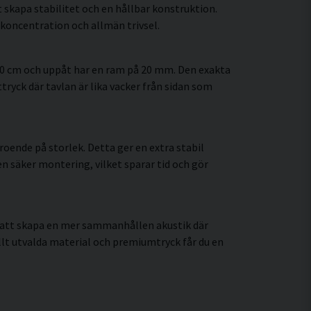
 skapa stabilitet och en hållbar konstruktion.
koncentration och allmän trivsel.
60 cm och uppåt har en ram på 20 mm. Den exakta
tryck där tavlan är lika vacker från sidan som
oende på storlek. Detta ger en extra stabil
en säker montering, vilket sparar tid och gör
l att skapa en mer sammanhållen akustik där
lt utvalda material och premiumtryck får du en