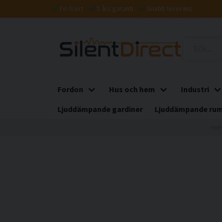
Fri frakt
5 års garanti
Snabb leverans
Fordon
Hus och hem
Industri
Ljuddämpande gardiner
Ljuddämpande rum
He