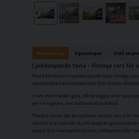
Beskrivning
Egenskaper
Ställ en pr
Ljuddämpande tavla – Vintage cars för l
Med SilentDirects ljuddämpande tavla
Vintage cars
canvastavla med fururam som fylls med en återvunn
I rum med mycket glas, hårda väggar eller öppna p
ger en lugnare, mer balanserad ljudmiljö.
Placera tavlan där du upplever mycket eko eller hö
särskilt bra i rum där du vill skapa en genomtän
passar bra i exempelvis kontor, hobbyrum eller t