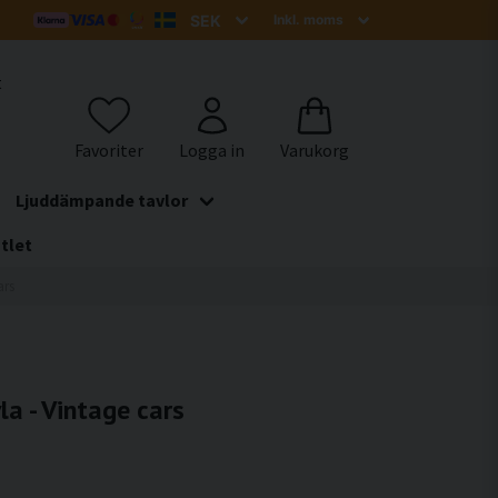
t
Ljuddämpande tavlor
tlet
ars
a - Vintage cars