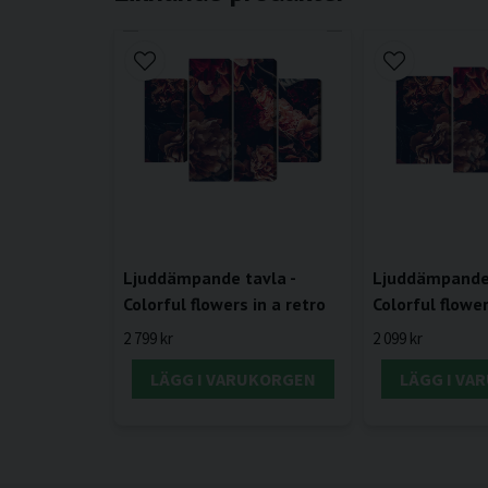
Ljuddämpande tavla -
Ljuddämpande 
Colorful flowers in a retro
Colorful flower
2 799 kr
2 099 kr
LÄGG I VARUKORGEN
LÄGG I VA