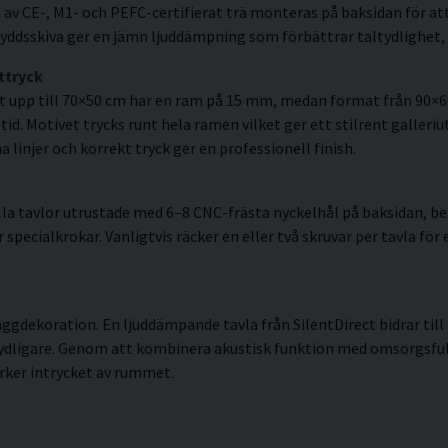
av CE-, M1- och PEFC-certifierat trä monteras på baksidan för att
ddsskiva ger en jämn ljuddämpning som förbättrar taltydlighet, 
ttryck
t upp till 70×50 cm har en ram på 15 mm, medan format från 90×
id. Motivet trycks runt hela ramen vilket ger ett stilrent galleriut
linjer och korrekt tryck ger en professionell finish.
la tavlor utrustade med 6–8 CNC-frästa nyckelhål på baksidan, ber
pecialkrokar. Vanligtvis räcker en eller två skruvar per tavla för 
äggdekoration. En ljuddämpande tavla från SilentDirect bidrar til
ydligare. Genom att kombinera akustisk funktion med omsorgsful
rker intrycket av rummet.