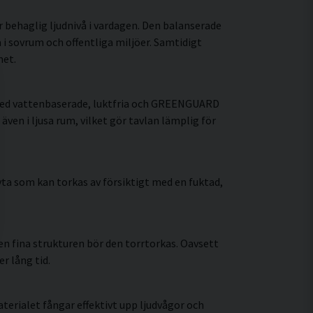
r behaglig ljudnivå i vardagen. Den balanserade
i sovrum och offentliga miljöer. Samtidigt
met.
 med vattenbaserade, luktfria och GREENGUARD
även i ljusa rum, vilket gör tavlan lämplig för
ta som kan torkas av försiktigt med en fuktad,
n fina strukturen bör den torrtorkas. Oavsett
r lång tid.
erialet fångar effektivt upp ljudvågor och