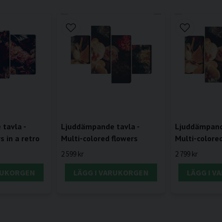
tavla -
Ljuddämpande tavla -
Ljuddämpande
s in a retro
Multi-colored flowers
Multi-colore
2 599 kr
2 799 kr
RUKORGEN
LÄGG I VARUKORGEN
LÄGG I 