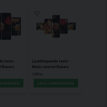
 tavla -
Ljuddämpande tavla -
d flowers
Multi-colored flowers
3 999 kr
VARUKORGEN
LÄGG I VARUKORGEN