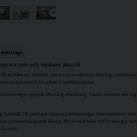
oduktfråga
ugnare rum och mjukare akustik
får du både ett stilrent motiv och en akustisk lösning i samma pr
en polyestercell för effektiv ljudabsorption.
lanlösningar uppstår ofta lång efterklang. Tavlan minskar detta g
g ljudnivå, till exempel i öppna planlösningar, hemmakontor eller 
kt och sammanhängande känsla. Motiv med bilar och fordon ger r
onårsrum.