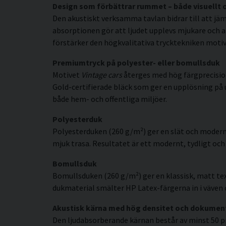
Design som förbättrar rummet – både visuellt 
Den akustiskt verksamma tavlan bidrar till att jäm
absorptionen gör att ljudet upplevs mjukare och a
förstärker den högkvalitativa trycktekniken motive
Premiumtryck på polyester- eller bomullsduk
Motivet
Vintage cars
återges med hög färgprecisio
Gold-certifierade bläck som ger en upplösning på up
både hem- och offentliga miljöer.
Polyesterduk
Polyesterduken (260 g/m²) ger en slät och modern
mjuk trasa. Resultatet är ett modernt, tydligt och 
Bomullsduk
Bomullsduken (260 g/m²) ger en klassisk, matt tex
dukmaterial smälter HP Latex-färgerna in i väven o
Akustisk kärna med hög densitet och dokumen
Den ljudabsorberande kärnan består av minst 50 p