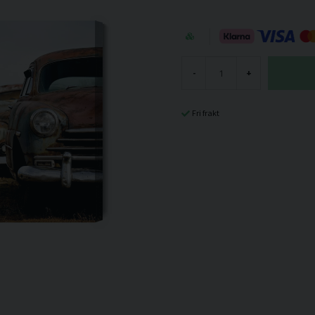
-
+
Fri frakt