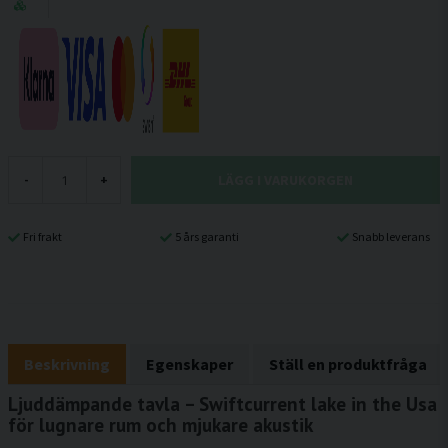
LÄGG I VARUKORGEN
-
+
Fri frakt
5 års garanti
Snabb leverans
Beskrivning
Egenskaper
Ställ en produktfråga
Ljuddämpande tavla – Swiftcurrent lake in the Usa
för lugnare rum och mjukare akustik