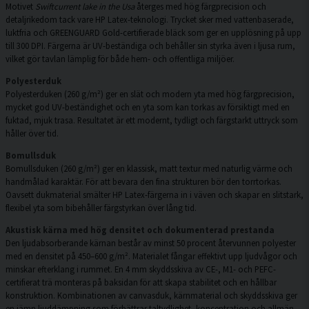
Motivet
Swiftcurrent lake in the Usa
återges med hög färgprecision och
detaljrikedom tack vare HP Latex-teknologi. Trycket sker med vattenbaserade,
luktfria och GREENGUARD Gold-certifierade bläck som ger en upplösning på upp
till 300 DPI. Färgerna är UV-beständiga och behåller sin styrka även i ljusa rum,
vilket gör tavlan lämplig för både hem- och offentliga miljöer.
Polyesterduk
Polyesterduken (260 g/m²) ger en slät och modern yta med hög färgprecision,
mycket god UV-beständighet och en yta som kan torkas av försiktigt med en
fuktad, mjuk trasa. Resultatet är ett modernt, tydligt och färgstarkt uttryck som
håller över tid.
Bomullsduk
Bomullsduken (260 g/m²) ger en klassisk, matt textur med naturlig värme och
handmålad karaktär. För att bevara den fina strukturen bör den torrtorkas.
Oavsett dukmaterial smälter HP Latex-färgerna in i väven och skapar en slitstark,
flexibel yta som bibehåller färgstyrkan över lång tid.
Akustisk kärna med hög densitet och dokumenterad prestanda
Den ljudabsorberande kärnan består av minst 50 procent återvunnen polyester
med en densitet på 450–600 g/m². Materialet fångar effektivt upp ljudvågor och
minskar efterklang i rummet. En 4 mm skyddsskiva av CE-, M1- och PEFC-
certifierat trä monteras på baksidan för att skapa stabilitet och en hållbar
konstruktion. Kombinationen av canvasduk, kärnmaterial och skyddsskiva ger
en jämn ljuddämpning som förbättrar taltydlighet, koncentration och allmän