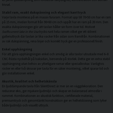
trivsel.
Stabil ram, exakt dukspänning och elegant kanttryck
Varje tavla monteras på en massiv fururam. Format upp till 70×50 cm har en ram
på 15 mm, medan format från 90×60 cm och uppåt har en ram på 20 mm. Den
exakta dukspänningen gör att tavlan håller sin form över tid. Motivet
Swiftcurrent lake in the Usa
trycks runt hela ramen vilket ger ett stilrent
galleriuttryck där tavlan är lika vacker från sidan som framifrån. Kombinationen
av rak dukspänning, rena linjer och korrekt tryck ger en professionell finish.
Enkel upphängning
För att göra upphängningen enkel och smidig är alla tavlor utrustade med 6–8
CNC-frästa nyckelhål på baksidan, beroende på storlek. Detta ger en extra stabil
upphängning utan behov av ytterligare ramar eller specialkrokar. Vanligtvis
räcker en eller två skruvar per tavla för en säker montering, vilket sparar tid och
gör installationen enkel.
Akustik, kvalitet och helhetskänsla
En ljuddämpande tavla från SilentDirect är mer än en väggdekoration. Den
reducerar eko, ger mjukare ljudmiljö och skapar en balanserad atmosfär i
rummet. Kombinationen av akustisk funktion, certifierade material,
premiumtryck och genomtänkt konstruktion ger en helhetslösning som lyfter
både ljudmiljö och visuellt uttryck.