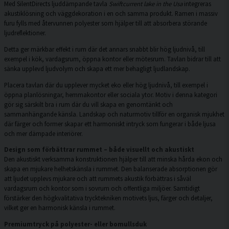
Med SilentDirects ljuddämpande tavla
Swiftcurrent lake in the Usa
integreras
akustiklösning och väggdekoration i en och samma produkt. Ramen i massiv
furu fylls med återvunnen polyester som hjälper till att absorbera störande
ljudreflektioner.
Detta ger märkbar effekt i rum där det annars snabbt blir hög ljudnivå, till
exempel i kök, vardagsrum, öppna kontor eller mötesrum. Tavlan bidrar till att
sänka upplevd ljudvolym och skapa ett mer behagligt ljudlandskap.
Placera tavlan där du upplever mycket eko eller hög ljudnivå, till exempel i
öppna planlösningar, hemmakontor eller sociala ytor. Motiv i denna kategori
gör sig särskilt bra i rum där du vill skapa en genomtänkt och
sammanhängande känsla. Landskap och naturmotiv tillför en organisk mjukhet
där färger och former skapar ett harmoniskt intryck som fungerar i både ljusa
och mer dämpade interiörer.
Design som förbättrar rummet – både visuellt och akustiskt
Den akustiskt verksamma konstruktionen hjälper till att minska hårda ekon och
skapa en mjukare helhetskänsla i rummet. Den balanserade absorptionen gör
att ljudet upplevs mjukare och att rummets akustik förbättras i såväl
vardagsrum och kontor som i sovrum och offentliga miljöer. Samtidigt
förstärker den högkvalitativa trycktekniken motivets ljus, färger och detaljer,
vilket ger en harmonisk känsla i rummet.
Premiumtryck på polyester- eller bomullsduk