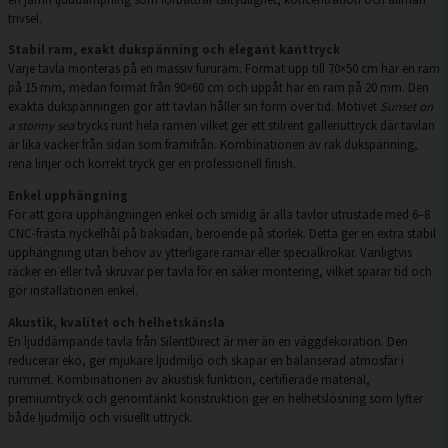
trivsel.
Stabil ram, exakt dukspänning och elegant kanttryck
Varje tavla monteras på en massiv fururam. Format upp till 70×50 cm har en ram
på 15 mm, medan format från 90×60 cm och uppåt har en ram på 20 mm. Den
exakta dukspänningen gör att tavlan håller sin form över tid. Motivet
Sunset on
a stormy sea
trycks runt hela ramen vilket ger ett stilrent galleriuttryck där tavlan
är lika vacker från sidan som framifrån. Kombinationen av rak dukspänning,
rena linjer och korrekt tryck ger en professionell finish.
Enkel upphängning
För att göra upphängningen enkel och smidig är alla tavlor utrustade med 6–8
CNC-frästa nyckelhål på baksidan, beroende på storlek. Detta ger en extra stabil
upphängning utan behov av ytterligare ramar eller specialkrokar. Vanligtvis
räcker en eller två skruvar per tavla för en säker montering, vilket sparar tid och
gör installationen enkel.
Akustik, kvalitet och helhetskänsla
En ljuddämpande tavla från SilentDirect är mer än en väggdekoration. Den
reducerar eko, ger mjukare ljudmiljö och skapar en balanserad atmosfär i
rummet. Kombinationen av akustisk funktion, certifierade material,
premiumtryck och genomtänkt konstruktion ger en helhetslösning som lyfter
både ljudmiljö och visuellt uttryck.