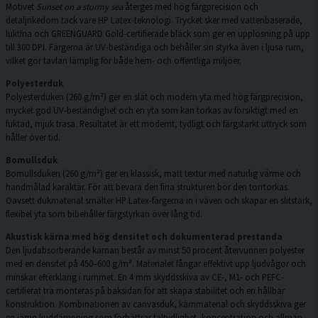
Motivet
Sunset on a stormy sea
återges med hög färgprecision och
detaljrikedom tack vare HP Latex-teknologi. Trycket sker med vattenbaserade,
luktfria och GREENGUARD Gold-certifierade bläck som ger en upplösning på upp
till 300 DPI. Färgerna är UV-beständiga och behåller sin styrka även i ljusa rum,
vilket gör tavlan lämplig för både hem- och offentliga miljöer.
Polyesterduk
Polyesterduken (260 g/m²) ger en slät och modern yta med hög färgprecision,
mycket god UV-beständighet och en yta som kan torkas av försiktigt med en
fuktad, mjuk trasa. Resultatet är ett modernt, tydligt och färgstarkt uttryck som
håller över tid.
Bomullsduk
Bomullsduken (260 g/m²) ger en klassisk, matt textur med naturlig värme och
handmålad karaktär. För att bevara den fina strukturen bör den torrtorkas.
Oavsett dukmaterial smälter HP Latex-färgerna in i väven och skapar en slitstark,
flexibel yta som bibehåller färgstyrkan över lång tid.
Akustisk kärna med hög densitet och dokumenterad prestanda
Den ljudabsorberande kärnan består av minst 50 procent återvunnen polyester
med en densitet på 450–600 g/m². Materialet fångar effektivt upp ljudvågor och
minskar efterklang i rummet. En 4 mm skyddsskiva av CE-, M1- och PEFC-
certifierat trä monteras på baksidan för att skapa stabilitet och en hållbar
konstruktion. Kombinationen av canvasduk, kärnmaterial och skyddsskiva ger
en jämn ljuddämpning som förbättrar taltydlighet, koncentration och allmän