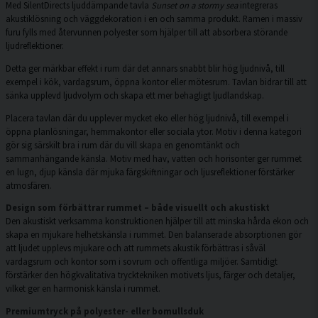
Med SilentDirects ljuddämpande tavla
Sunset on a stormy sea
integreras
akustiklösning och väggdekoration i en och samma produkt. Ramen i massiv
furu fylls med återvunnen polyester som hjälper till att absorbera störande
ljudreflektioner.
Detta ger märkbar effekt i rum där det annars snabbt blir hög ljudnivå, till
exempel i kök, vardagsrum, öppna kontor eller mötesrum. Tavlan bidrar till att
sänka upplevd ljudvolym och skapa ett mer behagligt ljudlandskap.
Placera tavlan där du upplever mycket eko eller hög ljudnivå, till exempel i
öppna planlösningar, hemmakontor eller sociala ytor. Motiv i denna kategori
gör sig särskilt bra i rum där du vill skapa en genomtänkt och
sammanhängande känsla. Motiv med hav, vatten och horisonter ger rummet
en lugn, djup känsla där mjuka färgskiftningar och ljusreflektioner förstärker
atmosfären.
Design som förbättrar rummet – både visuellt och akustiskt
Den akustiskt verksamma konstruktionen hjälper till att minska hårda ekon och
skapa en mjukare helhetskänsla i rummet. Den balanserade absorptionen gör
att ljudet upplevs mjukare och att rummets akustik förbättras i såväl
vardagsrum och kontor som i sovrum och offentliga miljöer. Samtidigt
förstärker den högkvalitativa trycktekniken motivets ljus, färger och detaljer,
vilket ger en harmonisk känsla i rummet.
Premiumtryck på polyester- eller bomullsduk