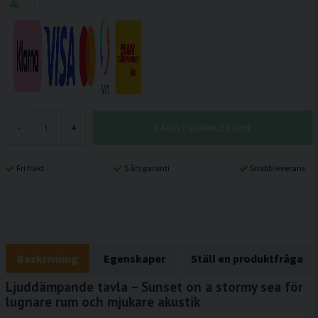
LÄGG I VARUKORGEN
-
+
Fri frakt
5 års garanti
Snabb leverans
Beskrivning
Egenskaper
Ställ en produktfråga
Ljuddämpande tavla – Sunset on a stormy sea för
lugnare rum och mjukare akustik