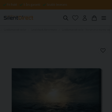
Fri frakt
5 års garanti
Snabb leverans
Ljuddämpande tavlor
Landskap & Naturmotiv
Ljuddämpande tavla - Sunset on a stormy sea