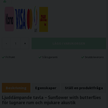
LÄGG I VARUKORGEN
-
+
Fri frakt
5 års garanti
Snabb leverans
Beskrivning
Egenskaper
Ställ en produktfråga
Ljuddämpande tavla – Sunflower with butterflies
för lugnare rum och mjukare akustik