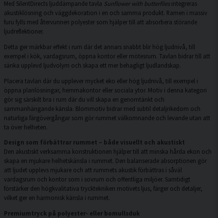
Med SilentDirects ljuddämpande tavla
Sunflower with butterflies
integreras
akustiklösning och väggdekoration i en och samma produkt. Ramen i massiv
furu fylls med återvunnen polyester som hjälper till att absorbera störande
ljudreflektioner.
Detta ger märkbar effekt i rum där det annars snabbt blir hög ljudnivå, till
exempel i kök, vardagsrum, öppna kontor eller mötesrum. Tavlan bidrar till att
sänka upplevd ljudvolym och skapa ett mer behagligt ljudlandskap.
Placera tavlan där du upplever mycket eko eller hög ljudnivå, till exempel i
öppna planlösningar, hemmakontor eller sociala ytor. Motiv i denna kategori
gör sig särskilt bra i rum där du vill skapa en genomtänkt och
sammanhängande känsla. Blommotiv bidrar med subtil detaljrikedom och
naturliga färgövergångar som gör rummet välkomnande och levande utan att
ta över helheten.
Design som förbättrar rummet – både visuellt och akustiskt
Den akustiskt verksamma konstruktionen hjälper till att minska hårda ekon och
skapa en mjukare helhetskänsla i rummet. Den balanserade absorptionen gör
att ljudet upplevs mjukare och att rummets akustik förbättras i såväl
vardagsrum och kontor som i sovrum och offentliga miljöer. Samtidigt
förstärker den högkvalitativa trycktekniken motivets ljus, färger och detaljer,
vilket ger en harmonisk känsla i rummet.
Premiumtryck på polyester- eller bomullsduk