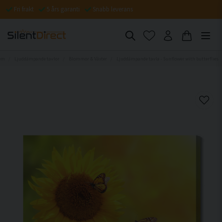
Fri frakt
5 års garanti
Snabb leverans
em
Ljuddämpande tavlor
Blommor & Växter
Ljuddämpande tavla - Sunflower with butterflies