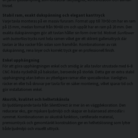
trivsel.
Stabil ram, exakt dukspänning och elegant kanttryck
Varje tavla monteras på en massiv fururam. Format upp till 70×50 cm har en ram
på 15 mm, medan format från 90×60 cm och uppåt har en ram på 20 mm. Den
exakta dukspänningen gör att tavlan håller sin form över tid. Motivet
Sunflower
with butterflies
trycks runt hela ramen vilket ger ett stilrent galleriuttryck där
tavlan är lika vacker från sidan som framifrån. Kombinationen av rak
dukspänning, rena linjer och korrekt tryck ger en professionell finish.
Enkel upphängning
För att göra upphängningen enkel och smidig är alla tavlor utrustade med 6–8
CNC-frästa nyckelhål på baksidan, beroende på storlek. Detta ger en extra stabil
upphängning utan behov av ytterligare ramar eller specialkrokar. Vanligtvis
räcker en eller två skruvar per tavla för en säker montering, vilket sparar tid och
gör installationen enkel.
Akustik, kvalitet och helhetskänsla
En ljuddämpande tavla från SilentDirect är mer än en väggdekoration. Den
reducerar eko, ger mjukare ljudmiljö och skapar en balanserad atmosfär i
rummet. Kombinationen av akustisk funktion, certifierade material,
premiumtryck och genomtänkt konstruktion ger en helhetslösning som lyfter
både ljudmiljö och visuellt uttryck.