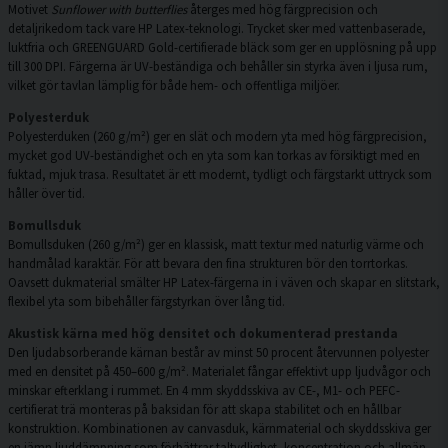
Motivet
Sunflower with butterflies
återges med hög färgprecision och
detaljrikedom tack vare HP Latex-teknologi. Trycket sker med vattenbaserade,
luktfria och GREENGUARD Gold-certifierade bläck som ger en upplösning på upp
till 300 DPI. Färgerna är UV-beständiga och behåller sin styrka även i ljusa rum,
vilket gör tavlan lämplig för både hem- och offentliga miljöer.
Polyesterduk
Polyesterduken (260 g/m²) ger en slät och modern yta med hög färgprecision,
mycket god UV-beständighet och en yta som kan torkas av försiktigt med en
fuktad, mjuk trasa. Resultatet är ett modernt, tydligt och färgstarkt uttryck som
håller över tid.
Bomullsduk
Bomullsduken (260 g/m²) ger en klassisk, matt textur med naturlig värme och
handmålad karaktär. För att bevara den fina strukturen bör den torrtorkas.
Oavsett dukmaterial smälter HP Latex-färgerna in i väven och skapar en slitstark,
flexibel yta som bibehåller färgstyrkan över lång tid.
Akustisk kärna med hög densitet och dokumenterad prestanda
Den ljudabsorberande kärnan består av minst 50 procent återvunnen polyester
med en densitet på 450–600 g/m². Materialet fångar effektivt upp ljudvågor och
minskar efterklang i rummet. En 4 mm skyddsskiva av CE-, M1- och PEFC-
certifierat trä monteras på baksidan för att skapa stabilitet och en hållbar
konstruktion. Kombinationen av canvasduk, kärnmaterial och skyddsskiva ger
en jämn ljuddämpning som förbättrar taltydlighet, koncentration och allmän