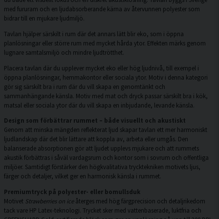
med fururam och en ljudabsorberande kärna av återvunnen polyester som
bidrar till en mjukare ljudmiljö.
Tavlan hjälper särskilt i rum där det annars lätt blir eko, som i öppna
planlösningar eller större rum med mycket hårda ytor. Effekten märks genom
lugnare samtalsmiljö och mindre ljudtrötthet.
Placera tavlan där du upplever mycket eko eller hög ljudnivå, till exempel i
öppna planlösningar, hemmakontor eller sociala ytor. Motiv i denna kategori
gör sig särskilt bra i rum där du vill skapa en genomtänkt och
sammanhängande känsla. Motiv med mat och dryck passar särskilt bra i kök,
matsal eller sociala ytor där du vill skapa en inbjudande, levande känsla.
Design som förbättrar rummet – både visuellt och akustiskt
Genom att minska mängden reflekterat ljud skapar tavlan ett mer harmoniskt
ljudlandskap där det blir lättare att koppla av, arbeta eller umgås. Den
balanserade absorptionen gör att ljudet upplevs mjukare och att rummets
akustik förbättras i såväl vardagsrum och kontor som i sovrum och offentliga
miljöer. Samtidigt förstärker den högkvalitativa trycktekniken motivets ljus,
färger och detaljer, vilket ger en harmonisk känsla i rummet.
Premiumtryck på polyester- eller bomullsduk
Motivet
Strawberries on ice
återges med hög färgprecision och detaljrikedom
tack vare HP Latex-teknologi. Trycket sker med vattenbaserade, luktfria och