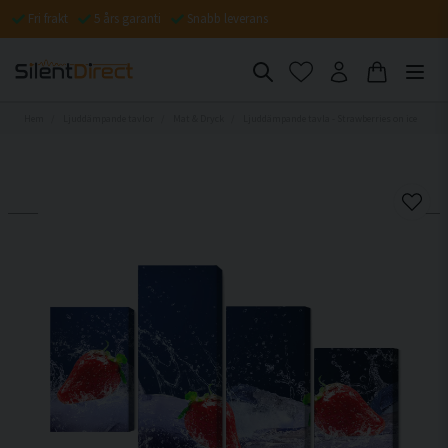
Fri frakt
5 års garanti
Snabb leverans
Hem
Ljuddämpande tavlor
Mat & Dryck
Ljuddämpande tavla - Strawberries on ice