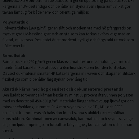
GREENGUARD Gold-certifierade bläck som ger en upplösning på upp till 300 DPI.
Färgerna är UV-beständiga och behåller sin styrka även i ljusa rum, vilket gör
tavlan lämplig för både hem- och offentliga miljöer.
Polyesterduk
Polyesterduken (260 g/m²) ger en slät och modern yta med hög färgprecision,
mycket god UV-beständighet och en yta som kan torkas av försiktigt med en
fuktad, mjuk trasa. Resultatet är ett modernt, tydligt och färgstarkt uttryck som
håller över tid.
Bomullsduk
Bomullsduken (260 g/m²) ger en klassisk, matt textur med naturlig värme och
handmålad karaktär. För att bevara den fina strukturen bör den torrtorkas.
Oavsett dukmaterial smälter HP Latex-färgerna in i väven och skapar en slitstark,
flexibel yta som bibehåller färgstyrkan över lång tid.
Akustisk kärna med hög densitet och dokumenterad prestanda
Den ljudabsorberande kärnan består av minst 50 procent återvunnen polyester
med en densitet på 450–600 g/m². Materialet fångar effektivt upp ljudvågor och
minskar efterklang i rummet. En 4 mm skyddsskiva av CE-, M1- och PEFC-
certifierat trä monteras på baksidan för att skapa stabilitet och en hållbar
konstruktion. Kombinationen av canvasduk, kärnmaterial och skyddsskiva ger
en jämn ljuddämpning som förbättrar taltydlighet, koncentration och allmän
trivsel.