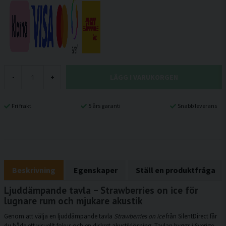
LÄGG I VARUKORGEN
-
+
Fri frakt
5 års garanti
Snabb leverans
Beskrivning
Egenskaper
Ställ en produktfråga
Ljuddämpande tavla – Strawberries on ice för
lugnare rum och mjukare akustik
Genom att välja en ljuddämpande tavla
Strawberries on ice
från SilentDirect får
du både ett visuellt fokus och en diskret akustiklösning. Tavlan byggs i Sverige