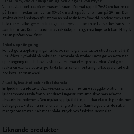
Stabil ram, exakt dukspänning och elegant kanttryck
Varje tavla monteras på en massiv fururam. Format upp till 70×50 cm har en ram
på 15 mm, medan format från 90×60 cm och uppåt har en ram på 20 mm. Den
exakta dukspänningen gör att tavlan håller sin form över tid. Motivet trycks runt
hela ramen vilket ger ett stilrent galleriuttryck där tavlan är lika vacker från sidan
som framifrån. Kombinationen av rak dukspänning, rena linjer och korrekt tryck
ger en professionell finish.
Enkel upphängning
För att göra upphängningen enkel och smidig är alla tavlor utrustade med 6–8
CNC-frästa nyckelhål på baksidan, beroende på storlek. Detta ger en extra stabil
upphängning utan behov av ytterligare ramar eller specialkrokar. Vanligtvis
räcker en eller två skruvar per tavla för en säker montering, vilket sparar tid och
gör installationen enkel.
Akustik, kvalitet och helhetskänsla
En ljuddämpande tavla
Strawberries on ice
är mer än en väggdekoration. En
ljuddämpande tavla från SilentDirect fungerar som ett diskret men effektivt
akustiskt komplement. Den mjukar upp ljudbilden, minskar eko och gör det mer
behagligt att vistas i rummet under längre stunder. Samtidigt bidrar den till en
mer genomarbetad helhet där både uttryck och funktion samspelar.
Liknande produkter