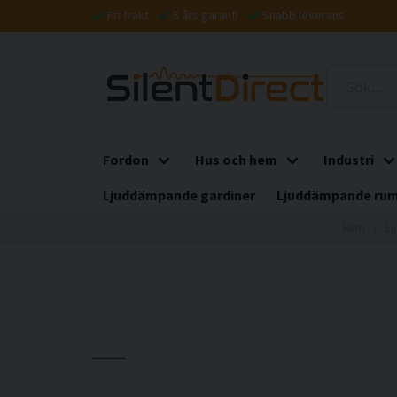
Fri frakt
5 års garanti
Snabb leverans
Fordon
Hus och hem
Industri
Ljuddämpande gardiner
Ljuddämpande rum
Hem
Lj