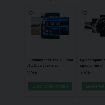
Ljuddämpande tavla - Front
Ljuddämpande 
of a blue sports car
speedometer
2 799 kr
3 999 kr
LÄGG I VARUKORGEN
LÄGG I VA