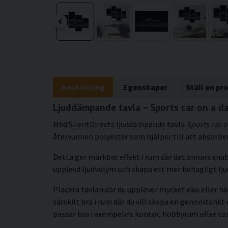
Beskrivning
Egenskaper
Ställ en pr
Ljuddämpande tavla – Sports car on a da
Med SilentDirects ljuddämpande tavla
Sports car o
återvunnen polyester som hjälper till att absorber
Detta ger märkbar effekt i rum där det annars snab
upplevd ljudvolym och skapa ett mer behagligt lj
Placera tavlan där du upplever mycket eko eller hö
särskilt bra i rum där du vill skapa en genomtän
passar bra i exempelvis kontor, hobbyrum eller t