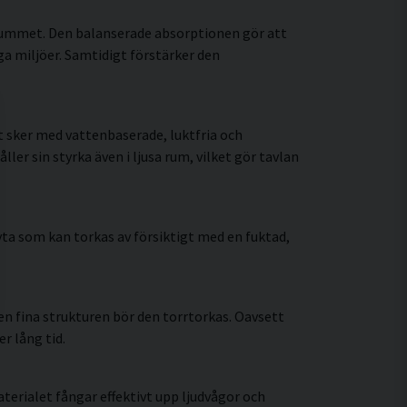
 rummet. Den balanserade absorptionen gör att
a miljöer. Samtidigt förstärker den
 sker med vattenbaserade, luktfria och
r sin styrka även i ljusa rum, vilket gör tavlan
ta som kan torkas av försiktigt med en fuktad,
n fina strukturen bör den torrtorkas. Oavsett
r lång tid.
erialet fångar effektivt upp ljudvågor och