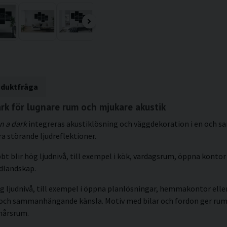
oduktfråga
rk för lugnare rum och mjukare akustik
n a dark
integreras akustiklösning och väggdekoration i en och s
a störande ljudreflektioner.
bt blir hög ljudnivå, till exempel i kök, vardagsrum, öppna kontor 
udlandskap.
g ljudnivå, till exempel i öppna planlösningar, hemmakontor eller 
kt och sammanhängande känsla. Motiv med bilar och fordon ger r
onårsrum.