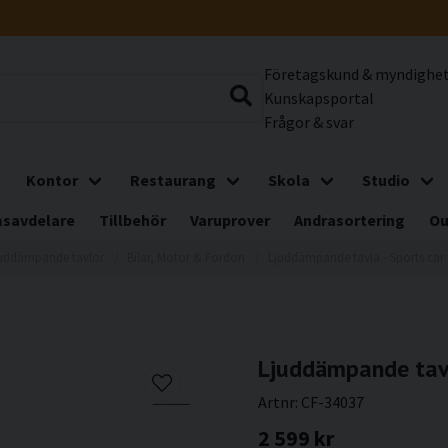
Företagskund & myndighe
Kunskapsportal
Frågor & svar
Kontor
Restaurang
Skola
Studio
savdelare
Tillbehör
Varuprover
Andrasortering
Ou
uddämpande tavlor
Bilar, Motor & Fordon
Ljuddämpande tavla - Sports car
Ljuddämpande tavl
Artnr:
CF-34037
2 599 kr