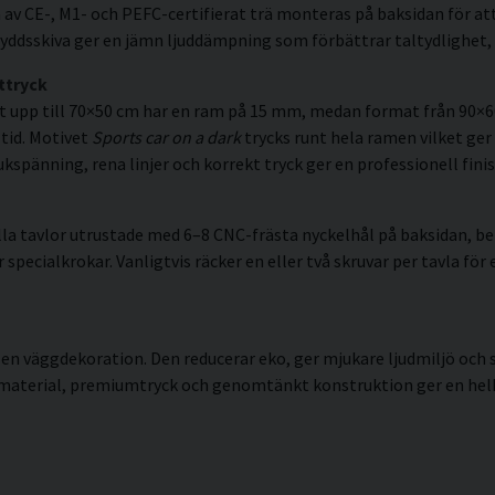
av CE-, M1- och PEFC-certifierat trä monteras på baksidan för att
ddsskiva ger en jämn ljuddämpning som förbättrar taltydlighet, 
ttryck
t upp till 70×50 cm har en ram på 15 mm, medan format från 90×
 tid. Motivet
Sports car on a dark
trycks runt hela ramen vilket ger e
spänning, rena linjer och korrekt tryck ger en professionell finis
la tavlor utrustade med 6–8 CNC-frästa nyckelhål på baksidan, ber
pecialkrokar. Vanligtvis räcker en eller två skruvar per tavla för 
 en väggdekoration. Den reducerar eko, ger mjukare ljudmiljö och
 material, premiumtryck och genomtänkt konstruktion ger en helhe