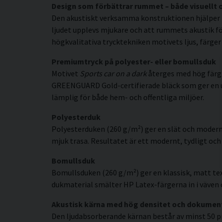
Design som förbättrar rummet – både visuellt 
Den akustiskt verksamma konstruktionen hjälper t
ljudet upplevs mjukare och att rummets akustik fö
högkvalitativa trycktekniken motivets ljus, färger
Premiumtryck på polyester- eller bomullsduk
Motivet
Sports car on a dark
återges med hög färgp
GREENGUARD Gold-certifierade bläck som ger en uppl
lämplig för både hem- och offentliga miljöer.
Polyesterduk
Polyesterduken (260 g/m²) ger en slät och modern
mjuk trasa. Resultatet är ett modernt, tydligt och 
Bomullsduk
Bomullsduken (260 g/m²) ger en klassisk, matt tex
dukmaterial smälter HP Latex-färgerna in i väven o
Akustisk kärna med hög densitet och dokumen
Den ljudabsorberande kärnan består av minst 50 p