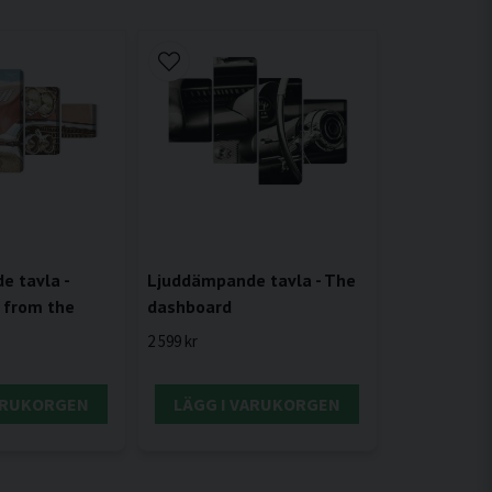
Ljuddämpande tavla - The
 tavla -
dashboard
 from the
2 599 kr
VARUKORGEN
LÄGG I VARUKORGEN