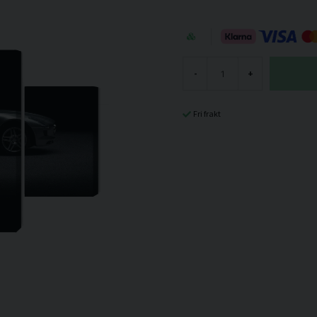
-
+
Fri frakt