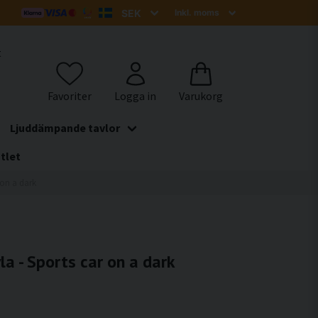
t
Ljuddämpande tavlor
tlet
 on a dark
a - Sports car on a dark