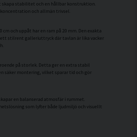
 skapa stabilitet och en hållbar konstruktion.
koncentration och allmän trivsel.
60 cm och uppåt har en ram på 20 mm. Den exakta
tt stilrent galleriuttryck där tavlan är lika vacker
h.
oende på storlek. Detta ger en extra stabil
en säker montering, vilket sparar tid och gör
 skapar en balanserad atmosfär i rummet.
tslösning som lyfter både ljudmiljö och visuellt