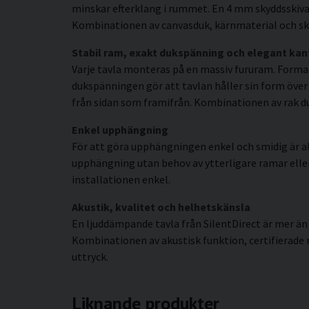
minskar efterklang i rummet. En 4 mm skyddsskiva 
Kombinationen av canvasduk, kärnmaterial och sky
Stabil ram, exakt dukspänning och elegant kan
Varje tavla monteras på en massiv fururam. Forma
dukspänningen gör att tavlan håller sin form över
från sidan som framifrån. Kombinationen av rak duk
Enkel upphängning
För att göra upphängningen enkel och smidig är al
upphängning utan behov av ytterligare ramar eller s
installationen enkel.
Akustik, kvalitet och helhetskänsla
En ljuddämpande tavla från SilentDirect är mer än
Kombinationen av akustisk funktion, certifierade
uttryck.
Liknande produkter