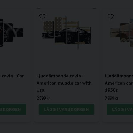
tavla - Car
Ljuddämpande tavla -
Ljuddämpande
American muscle car with
American car
Usa
1950s
2 599 kr
3 999 kr
RUKORGEN
LÄGG I VARUKORGEN
LÄGG I 