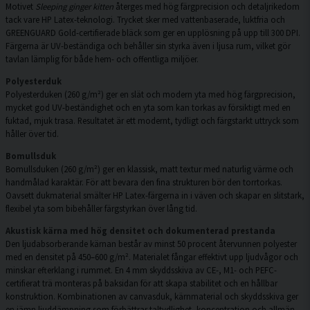
Motivet
Sleeping ginger kitten
återges med hög färgprecision och detaljrikedom
tack vare HP Latex-teknologi. Trycket sker med vattenbaserade, luktfria och
GREENGUARD Gold-certifierade bläck som ger en upplösning på upp till 300 DPI.
Färgerna är UV-beständiga och behåller sin styrka även i ljusa rum, vilket gör
tavlan lämplig för både hem- och offentliga miljöer.
Polyesterduk
Polyesterduken (260 g/m²) ger en slät och modern yta med hög färgprecision,
mycket god UV-beständighet och en yta som kan torkas av försiktigt med en
fuktad, mjuk trasa. Resultatet är ett modernt, tydligt och färgstarkt uttryck som
håller över tid.
Bomullsduk
Bomullsduken (260 g/m²) ger en klassisk, matt textur med naturlig värme och
handmålad karaktär. För att bevara den fina strukturen bör den torrtorkas.
Oavsett dukmaterial smälter HP Latex-färgerna in i väven och skapar en slitstark,
flexibel yta som bibehåller färgstyrkan över lång tid.
Akustisk kärna med hög densitet och dokumenterad prestanda
Den ljudabsorberande kärnan består av minst 50 procent återvunnen polyester
med en densitet på 450–600 g/m². Materialet fångar effektivt upp ljudvågor och
minskar efterklang i rummet. En 4 mm skyddsskiva av CE-, M1- och PEFC-
certifierat trä monteras på baksidan för att skapa stabilitet och en hållbar
konstruktion. Kombinationen av canvasduk, kärnmaterial och skyddsskiva ger
en jämn ljuddämpning som förbättrar taltydlighet, koncentration och allmän