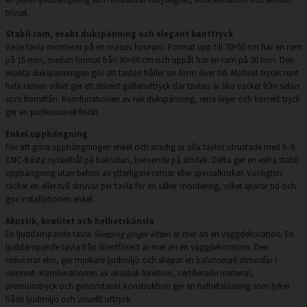
trivsel.
Stabil ram, exakt dukspänning och elegant kanttryck
Varje tavla monteras på en massiv fururam. Format upp till 70×50 cm har en ram
på 15 mm, medan format från 90×60 cm och uppåt har en ram på 20 mm. Den
exakta dukspänningen gör att tavlan håller sin form över tid. Motivet trycks runt
hela ramen vilket ger ett stilrent galleriuttryck där tavlan är lika vacker från sidan
som framifrån. Kombinationen av rak dukspänning, rena linjer och korrekt tryck
ger en professionell finish.
Enkel upphängning
För att göra upphängningen enkel och smidig är alla tavlor utrustade med 6–8
CNC-frästa nyckelhål på baksidan, beroende på storlek. Detta ger en extra stabil
upphängning utan behov av ytterligare ramar eller specialkrokar. Vanligtvis
räcker en eller två skruvar per tavla för en säker montering, vilket sparar tid och
gör installationen enkel.
Akustik, kvalitet och helhetskänsla
En ljuddämpande tavla
Sleeping ginger kitten
är mer än en väggdekoration. En
ljuddämpande tavla från SilentDirect är mer än en väggdekoration. Den
reducerar eko, ger mjukare ljudmiljö och skapar en balanserad atmosfär i
rummet. Kombinationen av akustisk funktion, certifierade material,
premiumtryck och genomtänkt konstruktion ger en helhetslösning som lyfter
både ljudmiljö och visuellt uttryck.