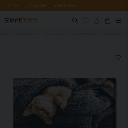
Fri frakt
5 års garanti
Snabb leverans
Hem
Ljuddämpande tavlor
Djur & Vilda motiv
Ljuddämpande tavla - Sleeping ginger kitten