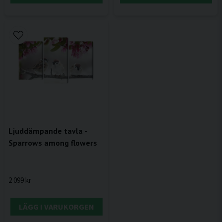
Ljuddämpande tavla -
Sparrows among flowers
2 099 kr
LÄGG I VARUKORGEN