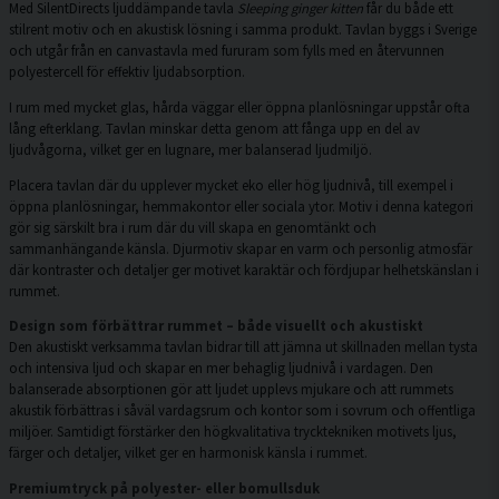
Med SilentDirects ljuddämpande tavla
Sleeping ginger kitten
får du både ett
stilrent motiv och en akustisk lösning i samma produkt. Tavlan byggs i Sverige
och utgår från en canvastavla med fururam som fylls med en återvunnen
polyestercell för effektiv ljudabsorption.
I rum med mycket glas, hårda väggar eller öppna planlösningar uppstår ofta
lång efterklang. Tavlan minskar detta genom att fånga upp en del av
ljudvågorna, vilket ger en lugnare, mer balanserad ljudmiljö.
Placera tavlan där du upplever mycket eko eller hög ljudnivå, till exempel i
öppna planlösningar, hemmakontor eller sociala ytor. Motiv i denna kategori
gör sig särskilt bra i rum där du vill skapa en genomtänkt och
sammanhängande känsla. Djurmotiv skapar en varm och personlig atmosfär
där kontraster och detaljer ger motivet karaktär och fördjupar helhetskänslan i
rummet.
Design som förbättrar rummet – både visuellt och akustiskt
Den akustiskt verksamma tavlan bidrar till att jämna ut skillnaden mellan tysta
och intensiva ljud och skapar en mer behaglig ljudnivå i vardagen. Den
balanserade absorptionen gör att ljudet upplevs mjukare och att rummets
akustik förbättras i såväl vardagsrum och kontor som i sovrum och offentliga
miljöer. Samtidigt förstärker den högkvalitativa trycktekniken motivets ljus,
färger och detaljer, vilket ger en harmonisk känsla i rummet.
Premiumtryck på polyester- eller bomullsduk