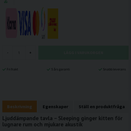
LÄGG I VARUKORGEN
-
+
Fri frakt
5 års garanti
Snabb leverans
Beskrivning
Egenskaper
Ställ en produktfråga
Ljuddämpande tavla – Sleeping ginger kitten för
lugnare rum och mjukare akustik