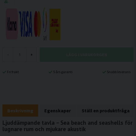
LÄGG I VARUKORGEN
-
+
Fri frakt
5 års garanti
Snabb leverans
Beskrivning
Egenskaper
Ställ en produktfråga
Ljuddämpande tavla – Sea beach and seashells för
lugnare rum och mjukare akustik