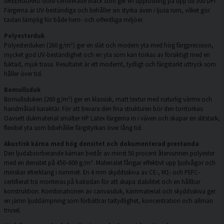
GREENGUARD Gold-certifierade bläck som ger en upplösning på upp till 300 DPI.
Färgerna är UV-beständiga och behåller sin styrka även i ljusa rum, vilket gör
tavlan lämplig för både hem- och offentliga miljöer.
Polyesterduk
Polyesterduken (260 g/m²) ger en slät och modern yta med hög färgprecision,
mycket god UV-beständighet och en yta som kan torkas av försiktigt med en
fuktad, mjuk trasa. Resultatet är ett modernt, tydligt och färgstarkt uttryck som
håller över tid.
Bomullsduk
Bomullsduken (260 g/m²) ger en klassisk, matt textur med naturlig värme och
handmålad karaktär. För att bevara den fina strukturen bör den torrtorkas.
Oavsett dukmaterial smälter HP Latex-färgerna in i väven och skapar en slitstark,
flexibel yta som bibehåller färgstyrkan över lång tid.
Akustisk kärna med hög densitet och dokumenterad prestanda
Den ljudabsorberande kärnan består av minst 50 procent återvunnen polyester
med en densitet på 450–600 g/m². Materialet fångar effektivt upp ljudvågor och
minskar efterklang i rummet. En 4 mm skyddsskiva av CE-, M1- och PEFC-
certifierat trä monteras på baksidan för att skapa stabilitet och en hållbar
konstruktion. Kombinationen av canvasduk, kärnmaterial och skyddsskiva ger
en jämn ljuddämpning som förbättrar taltydlighet, koncentration och allmän
trivsel.