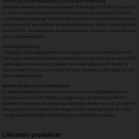
Stabil ram, exakt dukspänning och elegant kanttryck
Varje tavla monteras på en massiv fururam. Format upp till 70×50 cm har en ram
på 15 mm, medan format från 90×60 cm och uppåt har en ram på 20 mm. Den
exakta dukspänningen gör att tavlan håller sin form över tid. Motivet trycks runt
hela ramen vilket ger ett stilrent galleriuttryck där tavlan är lika vacker från sidan
som framifrån. Kombinationen av rak dukspänning, rena linjer och korrekt tryck
ger en professionell finish.
Enkel upphängning
För att göra upphängningen enkel och smidig är alla tavlor utrustade med 6–8
CNC-frästa nyckelhål på baksidan, beroende på storlek. Detta ger en extra stabil
upphängning utan behov av ytterligare ramar eller specialkrokar. Vanligtvis
räcker en eller två skruvar per tavla för en säker montering, vilket sparar tid och
gör installationen enkel.
Akustik, kvalitet och helhetskänsla
En ljuddämpande tavla
River seine in Paris
är mer än en väggdekoration. En
ljuddämpande tavla från SilentDirect fungerar som ett diskret men effektivt
akustiskt komplement. Den mjukar upp ljudbilden, minskar eko och gör det mer
behagligt att vistas i rummet under längre stunder. Samtidigt bidrar den till en
mer genomarbetad helhet där både uttryck och funktion samspelar.
Liknande produkter