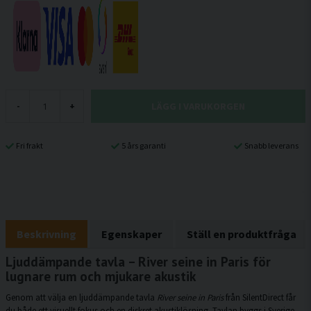
LÄGG I VARUKORGEN
-
+
Fri frakt
5 års garanti
Snabb leverans
Beskrivning
Egenskaper
Ställ en produktfråga
Ljuddämpande tavla – River seine in Paris för
lugnare rum och mjukare akustik
Genom att välja en ljuddämpande tavla
River seine in Paris
från SilentDirect får
du både ett visuellt fokus och en diskret akustiklösning. Tavlan byggs i Sverige