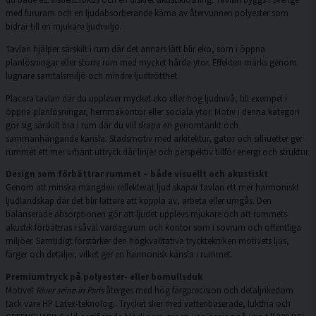
med fururam och en ljudabsorberande kärna av återvunnen polyester som
bidrar till en mjukare ljudmiljö.
Tavlan hjälper särskilt i rum där det annars lätt blir eko, som i öppna
planlösningar eller större rum med mycket hårda ytor. Effekten märks genom
lugnare samtalsmiljö och mindre ljudtrötthet.
Placera tavlan där du upplever mycket eko eller hög ljudnivå, till exempel i
öppna planlösningar, hemmakontor eller sociala ytor. Motiv i denna kategori
gör sig särskilt bra i rum där du vill skapa en genomtänkt och
sammanhängande känsla. Stadsmotiv med arkitektur, gator och silhuetter ger
rummet ett mer urbant uttryck där linjer och perspektiv tillför energi och struktur.
Design som förbättrar rummet – både visuellt och akustiskt
Genom att minska mängden reflekterat ljud skapar tavlan ett mer harmoniskt
ljudlandskap där det blir lättare att koppla av, arbeta eller umgås. Den
balanserade absorptionen gör att ljudet upplevs mjukare och att rummets
akustik förbättras i såväl vardagsrum och kontor som i sovrum och offentliga
miljöer. Samtidigt förstärker den högkvalitativa trycktekniken motivets ljus,
färger och detaljer, vilket ger en harmonisk känsla i rummet.
Premiumtryck på polyester- eller bomullsduk
Motivet
River seine in Paris
återges med hög färgprecision och detaljrikedom
tack vare HP Latex-teknologi. Trycket sker med vattenbaserade, luktfria och