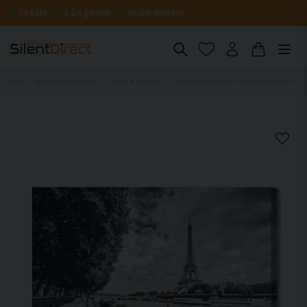
Fri frakt
5 års garanti
Snabb leverans
Hem
Ljuddämpande tavlor
Städer & Skylines
Ljuddämpande tavla - River seine in Paris