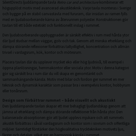
SilentDirects ljuddämpande tavla
Retro car and architecture
kombinerar ett
högupplöst motiv med avancerad akustikteknik. Varje tavla monteras i Sverige
och bygger på en stabil canvastavla med fururam, där insidan av ramen fylls
med en ljudabsorberande kärna av återvunnen polyester. Konstruktionen gör
tavlan till ett både estetiskt och funktionellt inslag i rummet.
Den ljudabsorberande uppbyggnaden är särskilt effektiv i rum med hårda ytor
där ljud studsar mellan väggar, golv och tak. Genom att minska efterklang och
dämpa störande reflexioner förbättras taltydlighet, koncentration och allmän
trivsel i vardagsrum, kök, kontor och mötesrum.
Placera tavlan där du upplever mycket eko eller hög ljudnivå, till exempel i
öppna planlösningar, hemmakontor eller sociala ytor. Motiv i denna kategori
gör sig särskilt bra i rum där du vill skapa en genomtänkt och
sammanhängande känsla. Motiv med bilar och fordon ger rummet en mer
teknisk och dynamisk karaktär som passar bra i exempelvis kontor, hobbyrum
eller tonårsrum.
Design som förbättrar rummet – både visuellt och akustiskt
Den ljuddämpande tavlan skapar ett mer behagligt ljudlandskap genom att
jämna ut efterklang och dämpa störande reflektioner från hårda ytor. Den
balanserade absorptionen gör att ljudet upplevs mjukare och att rummets
akustik förbättras i såväl vardagsrum och kontor som i sovrum och offentliga
miljöer. Samtidigt förstärker den högkvalitativa trycktekniken motivets ljus,
färger och detaljer, vilket ger en harmonisk känsla i rummet.