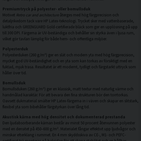
Premiumtryck på polyester- eller bomullsduk
Motivet
Retro car and architecture
återges med hög färgprecision och
detaljrikedom tack vare HP Latex-teknologi. Trycket sker med vattenbaserade,
luktfria och GREENGUARD Gold-certifierade bläck som ger en upplösning på upp
till 300 DPI. Färgerna är UV-beständiga och behåller sin styrka även i ljusa rum,
vilket gör tavlan lämplig för både hem- och offentliga miljöer.
Polyesterduk
Polyesterduken (260 g/m²) ger en slät och modern yta med hög färgprecision,
mycket god UV-beständighet och en yta som kan torkas av försiktigt med en
fuktad, mjuk trasa. Resultatet är ett modernt, tydligt och färgstarkt uttryck som
håller över tid.
Bomullsduk
Bomullsduken (260 g/m²) ger en klassisk, matt textur med naturlig värme och
handmålad karaktär. För att bevara den fina strukturen bör den torrtorkas.
Oavsett dukmaterial smälter HP Latex-färgerna in i väven och skapar en slitstark,
flexibel yta som bibehåller färgstyrkan över lång tid.
Akustisk kärna med hög densitet och dokumenterad prestanda
Den ljudabsorberande kärnan består av minst 50 procent återvunnen polyester
med en densitet på 450–600 g/m². Materialet fångar effektivt upp ljudvågor och
minskar efterklang i rummet. En 4 mm skyddsskiva av CE-, M1- och PEFC-
certifierat trä monteras på baksidan för att skapa stabilitet och en hållbar