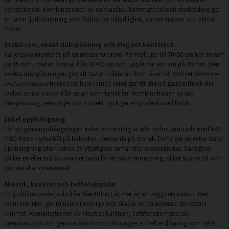
konstruktion. Kombinationen av canvasduk, kärnmaterial och skyddsskiva ger
en jämn ljuddämpning som förbättrar taltydlighet, koncentration och allmän
trivsel.
Stabil ram, exakt dukspänning och elegant kanttryck
Varje tavla monteras på en massiv fururam. Format upp till 70×50 cm har en ram
på 15 mm, medan format från 90×60 cm och uppåt har en ram på 20 mm. Den
exakta dukspänningen gör att tavlan håller sin form över tid. Motivet
Retro car
and architecture
trycks runt hela ramen vilket ger ett stilrent galleriuttryck där
tavlan är lika vacker från sidan som framifrån. Kombinationen av rak
dukspänning, rena linjer och korrekt tryck ger en professionell finish.
Enkel upphängning
För att göra upphängningen enkel och smidig är alla tavlor utrustade med 6–8
CNC-frästa nyckelhål på baksidan, beroende på storlek. Detta ger en extra stabil
upphängning utan behov av ytterligare ramar eller specialkrokar. Vanligtvis
räcker en eller två skruvar per tavla för en säker montering, vilket sparar tid och
gör installationen enkel.
Akustik, kvalitet och helhetskänsla
En ljuddämpande tavla från SilentDirect är mer än en väggdekoration. Den
reducerar eko, ger mjukare ljudmiljö och skapar en balanserad atmosfär i
rummet. Kombinationen av akustisk funktion, certifierade material,
premiumtryck och genomtänkt konstruktion ger en helhetslösning som lyfter