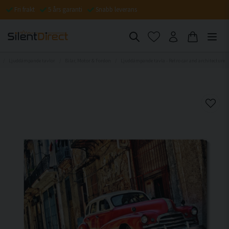
Fri frakt
5 års garanti
Snabb leverans
Ljuddämpande tavlor
Bilar, Motor & Fordon
Ljuddämpande tavla - Retro car and architecture