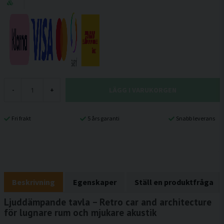
LÄGG I VARUKORGEN
-
+
Fri frakt
5 års garanti
Snabb leverans
Beskrivning
Egenskaper
Ställ en produktfråga
Ljuddämpande tavla – Retro car and architecture
för lugnare rum och mjukare akustik