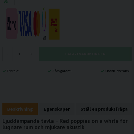
LÄGG I VARUKORGEN
-
+
Fri frakt
5 års garanti
Snabb leverans
Beskrivning
Egenskaper
Ställ en produktfråga
Ljuddämpande tavla – Red poppies on a white för
lugnare rum och mjukare akustik