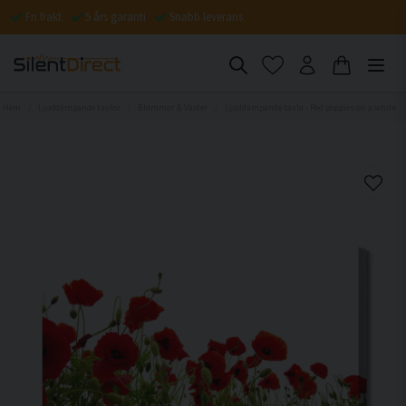
Fri frakt
5 års garanti
Snabb leverans
Hem
Ljuddämpande tavlor
Blommor & Växter
Ljuddämpande tavla - Red poppies on a white