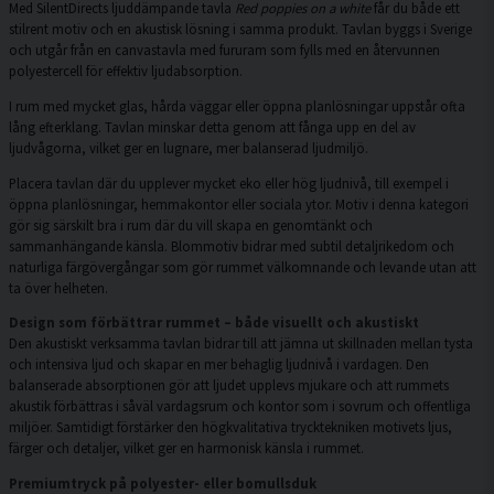
Med SilentDirects ljuddämpande tavla
Red poppies on a white
får du både ett
stilrent motiv och en akustisk lösning i samma produkt. Tavlan byggs i Sverige
och utgår från en canvastavla med fururam som fylls med en återvunnen
polyestercell för effektiv ljudabsorption.
I rum med mycket glas, hårda väggar eller öppna planlösningar uppstår ofta
lång efterklang. Tavlan minskar detta genom att fånga upp en del av
ljudvågorna, vilket ger en lugnare, mer balanserad ljudmiljö.
Placera tavlan där du upplever mycket eko eller hög ljudnivå, till exempel i
öppna planlösningar, hemmakontor eller sociala ytor. Motiv i denna kategori
gör sig särskilt bra i rum där du vill skapa en genomtänkt och
sammanhängande känsla. Blommotiv bidrar med subtil detaljrikedom och
naturliga färgövergångar som gör rummet välkomnande och levande utan att
ta över helheten.
Design som förbättrar rummet – både visuellt och akustiskt
Den akustiskt verksamma tavlan bidrar till att jämna ut skillnaden mellan tysta
och intensiva ljud och skapar en mer behaglig ljudnivå i vardagen. Den
balanserade absorptionen gör att ljudet upplevs mjukare och att rummets
akustik förbättras i såväl vardagsrum och kontor som i sovrum och offentliga
miljöer. Samtidigt förstärker den högkvalitativa trycktekniken motivets ljus,
färger och detaljer, vilket ger en harmonisk känsla i rummet.
Premiumtryck på polyester- eller bomullsduk