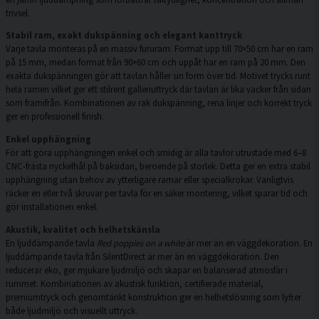
trivsel.
Stabil ram, exakt dukspänning och elegant kanttryck
Varje tavla monteras på en massiv fururam. Format upp till 70×50 cm har en ram
på 15 mm, medan format från 90×60 cm och uppåt har en ram på 20 mm. Den
exakta dukspänningen gör att tavlan håller sin form över tid. Motivet trycks runt
hela ramen vilket ger ett stilrent galleriuttryck där tavlan är lika vacker från sidan
som framifrån. Kombinationen av rak dukspänning, rena linjer och korrekt tryck
ger en professionell finish.
Enkel upphängning
För att göra upphängningen enkel och smidig är alla tavlor utrustade med 6–8
CNC-frästa nyckelhål på baksidan, beroende på storlek. Detta ger en extra stabil
upphängning utan behov av ytterligare ramar eller specialkrokar. Vanligtvis
räcker en eller två skruvar per tavla för en säker montering, vilket sparar tid och
gör installationen enkel.
Akustik, kvalitet och helhetskänsla
En ljuddämpande tavla
Red poppies on a white
är mer än en väggdekoration. En
ljuddämpande tavla från SilentDirect är mer än en väggdekoration. Den
reducerar eko, ger mjukare ljudmiljö och skapar en balanserad atmosfär i
rummet. Kombinationen av akustisk funktion, certifierade material,
premiumtryck och genomtänkt konstruktion ger en helhetslösning som lyfter
både ljudmiljö och visuellt uttryck.