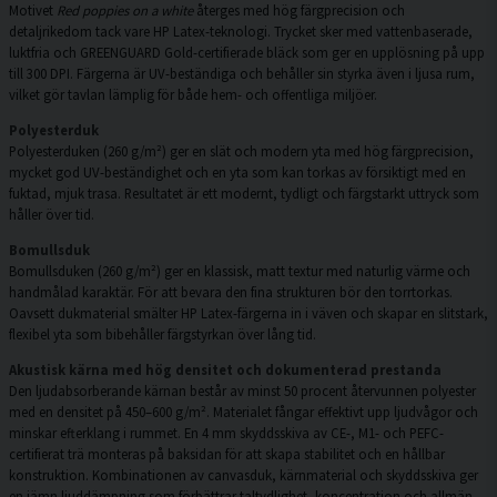
Motivet
Red poppies on a white
återges med hög färgprecision och
detaljrikedom tack vare HP Latex-teknologi. Trycket sker med vattenbaserade,
luktfria och GREENGUARD Gold-certifierade bläck som ger en upplösning på upp
till 300 DPI. Färgerna är UV-beständiga och behåller sin styrka även i ljusa rum,
vilket gör tavlan lämplig för både hem- och offentliga miljöer.
Polyesterduk
Polyesterduken (260 g/m²) ger en slät och modern yta med hög färgprecision,
mycket god UV-beständighet och en yta som kan torkas av försiktigt med en
fuktad, mjuk trasa. Resultatet är ett modernt, tydligt och färgstarkt uttryck som
håller över tid.
Bomullsduk
Bomullsduken (260 g/m²) ger en klassisk, matt textur med naturlig värme och
handmålad karaktär. För att bevara den fina strukturen bör den torrtorkas.
Oavsett dukmaterial smälter HP Latex-färgerna in i väven och skapar en slitstark,
flexibel yta som bibehåller färgstyrkan över lång tid.
Akustisk kärna med hög densitet och dokumenterad prestanda
Den ljudabsorberande kärnan består av minst 50 procent återvunnen polyester
med en densitet på 450–600 g/m². Materialet fångar effektivt upp ljudvågor och
minskar efterklang i rummet. En 4 mm skyddsskiva av CE-, M1- och PEFC-
certifierat trä monteras på baksidan för att skapa stabilitet och en hållbar
konstruktion. Kombinationen av canvasduk, kärnmaterial och skyddsskiva ger
en jämn ljuddämpning som förbättrar taltydlighet, koncentration och allmän