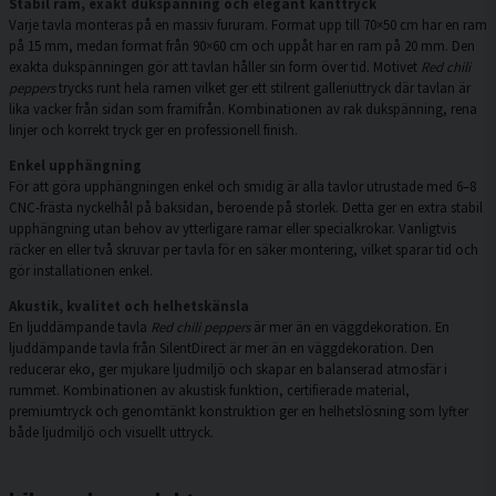
Stabil ram, exakt dukspänning och elegant kanttryck
Varje tavla monteras på en massiv fururam. Format upp till 70×50 cm har en ram
på 15 mm, medan format från 90×60 cm och uppåt har en ram på 20 mm. Den
exakta dukspänningen gör att tavlan håller sin form över tid. Motivet
Red chili
peppers
trycks runt hela ramen vilket ger ett stilrent galleriuttryck där tavlan är
lika vacker från sidan som framifrån. Kombinationen av rak dukspänning, rena
linjer och korrekt tryck ger en professionell finish.
Enkel upphängning
För att göra upphängningen enkel och smidig är alla tavlor utrustade med 6–8
CNC-frästa nyckelhål på baksidan, beroende på storlek. Detta ger en extra stabil
upphängning utan behov av ytterligare ramar eller specialkrokar. Vanligtvis
räcker en eller två skruvar per tavla för en säker montering, vilket sparar tid och
gör installationen enkel.
Akustik, kvalitet och helhetskänsla
En ljuddämpande tavla
Red chili peppers
är mer än en väggdekoration. En
ljuddämpande tavla från SilentDirect är mer än en väggdekoration. Den
reducerar eko, ger mjukare ljudmiljö och skapar en balanserad atmosfär i
rummet. Kombinationen av akustisk funktion, certifierade material,
premiumtryck och genomtänkt konstruktion ger en helhetslösning som lyfter
både ljudmiljö och visuellt uttryck.