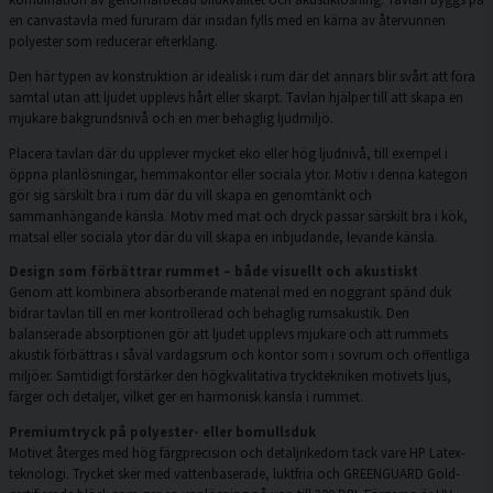
en canvastavla med fururam där insidan fylls med en kärna av återvunnen
polyester som reducerar efterklang.
Den här typen av konstruktion är idealisk i rum där det annars blir svårt att föra
samtal utan att ljudet upplevs hårt eller skarpt. Tavlan hjälper till att skapa en
mjukare bakgrundsnivå och en mer behaglig ljudmiljö.
Placera tavlan där du upplever mycket eko eller hög ljudnivå, till exempel i
öppna planlösningar, hemmakontor eller sociala ytor. Motiv i denna kategori
gör sig särskilt bra i rum där du vill skapa en genomtänkt och
sammanhängande känsla. Motiv med mat och dryck passar särskilt bra i kök,
matsal eller sociala ytor där du vill skapa en inbjudande, levande känsla.
Design som förbättrar rummet – både visuellt och akustiskt
Genom att kombinera absorberande material med en noggrant spänd duk
bidrar tavlan till en mer kontrollerad och behaglig rumsakustik. Den
balanserade absorptionen gör att ljudet upplevs mjukare och att rummets
akustik förbättras i såväl vardagsrum och kontor som i sovrum och offentliga
miljöer. Samtidigt förstärker den högkvalitativa trycktekniken motivets ljus,
färger och detaljer, vilket ger en harmonisk känsla i rummet.
Premiumtryck på polyester- eller bomullsduk
Motivet återges med hög färgprecision och detaljrikedom tack vare HP Latex-
teknologi. Trycket sker med vattenbaserade, luktfria och GREENGUARD Gold-