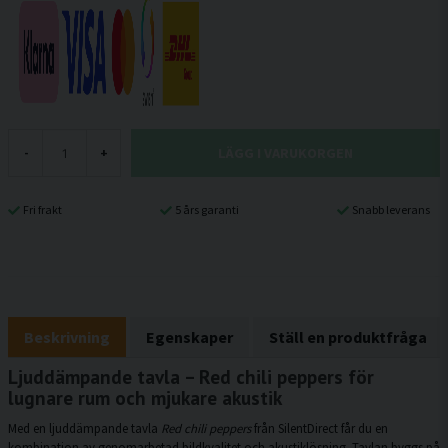
LÄGG I VARUKORGEN
-
+
Fri frakt
5 års garanti
Snabb leverans
Beskrivning
Egenskaper
Ställ en produktfråga
Ljuddämpande tavla – Red chili peppers för
lugnare rum och mjukare akustik
Med en ljuddämpande tavla
Red chili peppers
från SilentDirect får du en
kombination av genomarbetad bildkvalitet och akustiklösning. Tavlan byggs på