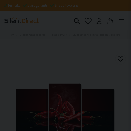
Fri frakt
5 års garanti
Snabb leverans
Hem
Ljuddämpande tavlor
Mat & Dryck
Ljuddämpande tavla - Red chili peppers