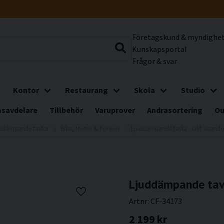
Företagskund & myndighe
Kunskapsportal
Frågor & svar
Kontor
Restaurang
Skola
Studio
savdelare
Tillbehör
Varuprover
Andrasortering
Ou
ddämpande tavlor
Bilar, Motor & Fordon
Ljuddämpande tavla - Old abando
Ljuddämpande tavl
Artnr:
CF-34173
2 199 kr