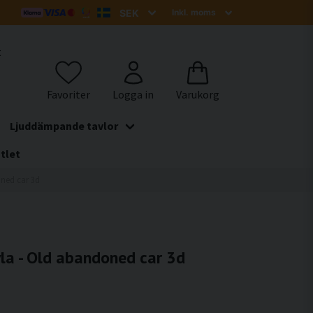
t
Ljuddämpande tavlor
tlet
ned car 3d
a - Old abandoned car 3d