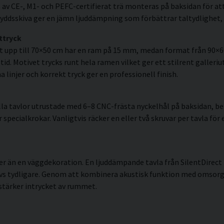
av CE-, M1- och PEFC-certifierat trä monteras på baksidan för att
ddsskiva ger en jämn ljuddämpning som förbättrar taltydlighet, 
ttryck
t upp till 70×50 cm har en ram på 15 mm, medan format från 90×
id. Motivet trycks runt hela ramen vilket ger ett stilrent galleriut
linjer och korrekt tryck ger en professionell finish.
la tavlor utrustade med 6–8 CNC-frästa nyckelhål på baksidan, ber
pecialkrokar. Vanligtvis räcker en eller två skruvar per tavla för 
r än en väggdekoration. En ljuddämpande tavla från SilentDirect 
vs tydligare. Genom att kombinera akustisk funktion med omsorgs
stärker intrycket av rummet.