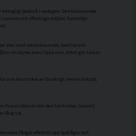
r behaglig ljudnivå i vardagen. Den balanserade
i sovrum och offentliga miljöer. Samtidigt
met.
et sker med vattenbaserade, luktfria och
r sin styrka även i ljusa rum, vilket gör tavlan
ta som kan torkas av försiktigt med en fuktad,
n fina strukturen bör den torrtorkas. Oavsett
r lång tid.
erialet fångar effektivt upp ljudvågor och