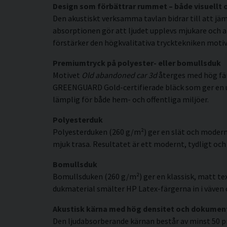
Design som förbättrar rummet – både visuellt 
Den akustiskt verksamma tavlan bidrar till att jäm
absorptionen gör att ljudet upplevs mjukare och a
förstärker den högkvalitativa trycktekniken motive
Premiumtryck på polyester- eller bomullsduk
Motivet
Old abandoned car 3d
återges med hög fär
GREENGUARD Gold-certifierade bläck som ger en uppl
lämplig för både hem- och offentliga miljöer.
Polyesterduk
Polyesterduken (260 g/m²) ger en slät och modern
mjuk trasa. Resultatet är ett modernt, tydligt och 
Bomullsduk
Bomullsduken (260 g/m²) ger en klassisk, matt tex
dukmaterial smälter HP Latex-färgerna in i väven o
Akustisk kärna med hög densitet och dokumen
Den ljudabsorberande kärnan består av minst 50 p