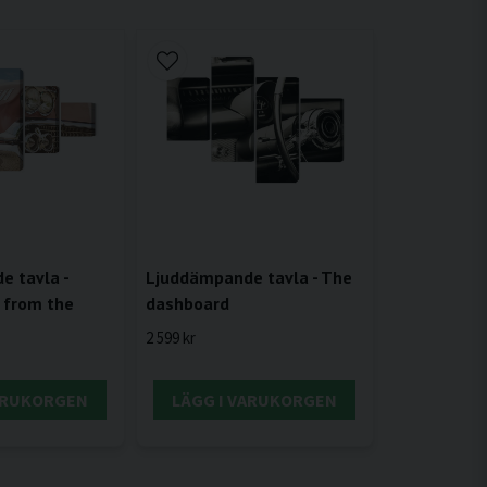
Ljuddämpande tavla - The
 tavla -
dashboard
 from the
2 599 kr
VARUKORGEN
LÄGG I VARUKORGEN