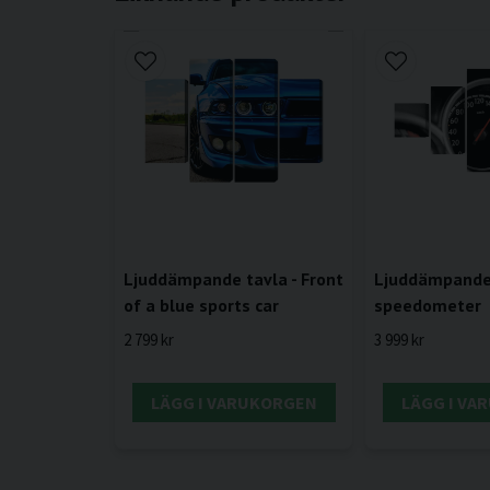
Ljuddämpande tavla - Front
Ljuddämpande 
of a blue sports car
speedometer
2 799 kr
3 999 kr
LÄGG I VARUKORGEN
LÄGG I VA