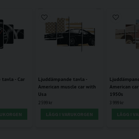
tavla - Car
Ljuddämpande tavla -
Ljuddämpande
American muscle car with
American car
Usa
1950s
2 599 kr
3 999 kr
RUKORGEN
LÄGG I VARUKORGEN
LÄGG I 