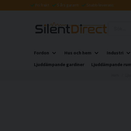
Fri frakt
5 års garanti
Snabb leverans
Fordon
Hus och hem
Industri
Ljuddämpande gardiner
Ljuddämpande rum
Hem
Lju