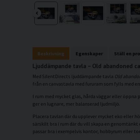
Beskrivning
Egenskaper
Ställ en pr
Ljuddämpande tavla – Old abandoned car
Med SilentDirects ljuddämpande tavla
Old abandon
från en canvastavla med fururam som fylls med en 
I rum med mycket glas, hårda väggar eller öppna p
ger en lugnare, mer balanserad ljudmiljö.
Placera tavlan där du upplever mycket eko eller hö
särskilt bra i rum där du vill skapa en genomtän
passar bra i exempelvis kontor, hobbyrum eller t