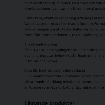
minskar efterklang i rummet. En 4 mm skyddsskiva 
Kombinationen av canvasduk, kärnmaterial och sky
Stabil ram, exakt dukspänning och elegant kan
Varje tavla monteras på en massiv fururam. Forma
dukspänningen gör att tavlan håller sin form över t
framifrån. Kombinationen av rak dukspänning, rena 
Enkel upphängning
För att göra upphängningen enkel och smidig är al
upphängning utan behov av ytterligare ramar eller s
installationen enkel.
Akustik, kvalitet och helhetskänsla
En ljuddämpande tavla
Old abandoned car 3d
är me
där störande efterklang minskar och samtal upple
en lösning som både förbättrar ljudmiljön och för
Liknande produkter