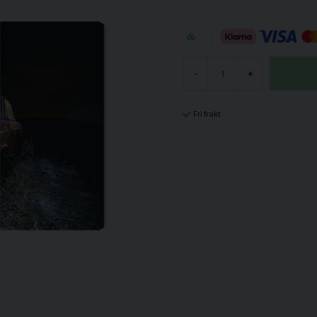
-
+
Fri frakt