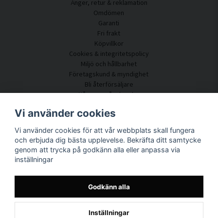
Ånger, retur & reklamation
Omdömen
Garanti
Fri frakt
Köpvillkor
Cookies & integritetspolicy
Miljö och hållbarhet
Företagskund & myndighet
Bli återförsäljare
Några av våra kunder
Kundtjänst
Vi använder cookies
Kontakta oss
Vi använder cookies för att vår webbplats skall fungera
Akustikrådgivning
och erbjuda dig bästa upplevelse. Bekräfta ditt samtycke
Montering & installation
genom att trycka på godkänn alla eller anpassa via
Frågor & svar
inställningar
Kunskapsportal
Leveranstid
Spåra ditt paket här
Godkänn alla
Om SilentDirect
Inställningar