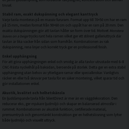
trivsel.
Stabil ram, exakt dukspänning och elegant kanttryck
Varje tavla monteras på en massiv fururam. Format upp till 70×50 cm har en ram
på 15 mm, medan format från 90×60 cm och uppåt har en ram på 20 mm. Den
exakta dukspänningen gör att tavlan håller sin form över tid. Motivet
Monstera
leaves on a beige
trycks runt hela ramen vilket ger ett stilrent galleriuttryck där
tavlan är lika vacker från sidan som framifrån. Kombinationen av rak
dukspänning, rena linjer och korrekt tryck ger en professionell finish.
Enkel upphängning
För att göra upphängningen enkel och smidig är alla tavlor utrustade med 6–8
CNC-frästa nyckelhål på baksidan, beroende på storlek. Detta ger en extra stabil
upphängning utan behov av ytterligare ramar eller specialkrokar. Vanligtvis
räcker en eller två skruvar per tavla för en säker montering, vilket sparar tid och
gör installationen enkel.
Akustik, kvalitet och helhetskänsla
En ljuddämpande tavla från SilentDirect är mer än en väggdekoration. Den
reducerar eko, ger mjukare ljudmiljö och skapar en balanserad atmosfär i
rummet. Kombinationen av akustisk funktion, certifierade material,
premiumtryck och genomtänkt konstruktion ger en helhetslösning som lyfter
både ljudmiljö och visuellt uttryck.