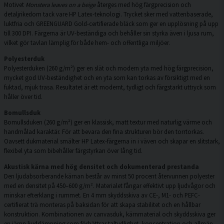
Motivet
Monstera leaves on a beige
återges med hög färgprecision och
detaljrikedom tack vare HP Latex-teknologi. Trycket sker med vattenbaserade,
luktfria och GREENGUARD Gold-certifierade bläck som ger en upplösning på upp
till 300 DPI. Färgerna är UV-beständiga och behåller sin styrka även i ljusa rum,
vilket gör tavlan lämplig för både hem- och offentliga miljöer.
Polyesterduk
Polyesterduken (260 g/m²) ger en slät och modern yta med hög färgprecision,
mycket god UV-beständighet och en yta som kan torkas av försiktigt med en
fuktad, mjuk trasa. Resultatet är ett modernt, tydligt och färgstarkt uttryck som
håller över tid.
Bomullsduk
Bomullsduken (260 g/m²) ger en klassisk, matt textur med naturlig värme och
handmålad karaktär. För att bevara den fina strukturen bör den torrtorkas.
Oavsett dukmaterial smälter HP Latex-färgerna in i väven och skapar en slitstark,
flexibel yta som bibehåller färgstyrkan över lång tid.
Akustisk kärna med hög densitet och dokumenterad prestanda
Den ljudabsorberande kärnan består av minst 50 procent återvunnen polyester
med en densitet på 450–600 g/m². Materialet fångar effektivt upp ljudvågor och
minskar efterklang i rummet. En 4 mm skyddsskiva av CE-, M1- och PEFC-
certifierat trä monteras på baksidan för att skapa stabilitet och en hållbar
konstruktion. Kombinationen av canvasduk, kärnmaterial och skyddsskiva ger
en jämn ljuddämpning som förbättrar taltydlighet, koncentration och allmän