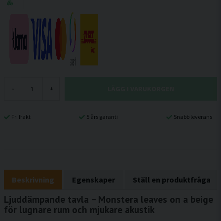
LÄGG I VARUKORGEN
-
+
Fri frakt
5 års garanti
Snabb leverans
Beskrivning
Egenskaper
Ställ en produktfråga
Ljuddämpande tavla – Monstera leaves on a beige
för lugnare rum och mjukare akustik