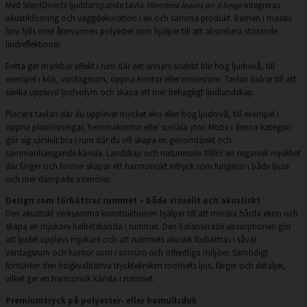
Med SilentDirects ljuddämpande tavla
Monstera leaves on a beige
integreras
akustiklösning och väggdekoration i en och samma produkt. Ramen i massiv
furu fylls med återvunnen polyester som hjälper till att absorbera störande
ljudreflektioner.
Detta ger märkbar effekt i rum där det annars snabbt blir hög ljudnivå, till
exempel i kök, vardagsrum, öppna kontor eller mötesrum. Tavlan bidrar till att
sänka upplevd ljudvolym och skapa ett mer behagligt ljudlandskap.
Placera tavlan där du upplever mycket eko eller hög ljudnivå, till exempel i
öppna planlösningar, hemmakontor eller sociala ytor. Motiv i denna kategori
gör sig särskilt bra i rum där du vill skapa en genomtänkt och
sammanhängande känsla. Landskap och naturmotiv tillför en organisk mjukhet
där färger och former skapar ett harmoniskt intryck som fungerar i både ljusa
och mer dämpade interiörer.
Design som förbättrar rummet – både visuellt och akustiskt
Den akustiskt verksamma konstruktionen hjälper till att minska hårda ekon och
skapa en mjukare helhetskänsla i rummet. Den balanserade absorptionen gör
att ljudet upplevs mjukare och att rummets akustik förbättras i såväl
vardagsrum och kontor som i sovrum och offentliga miljöer. Samtidigt
förstärker den högkvalitativa trycktekniken motivets ljus, färger och detaljer,
vilket ger en harmonisk känsla i rummet.
Premiumtryck på polyester- eller bomullsduk