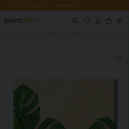
Fri frakt
5 års garanti
Snabb leverans
em
Ljuddämpande tavlor
Natur & Vildmark
Ljuddämpande tavla - Monstera leaves on a beige