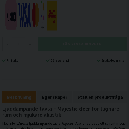
LÄGG I VARUKORGEN
-
+
Fri frakt
5 års garanti
Snabb leverans
Beskrivning
Egenskaper
Ställ en produktfråga
Ljuddämpande tavla – Majestic deer för lugnare
rum och mjukare akustik
Med SilentDirects ljuddämpande tavla
Majestic deer
får du både ett stilrent motiv
och en akustisk lösning i samma produkt. Tavlan byggs i Sverige och utgår från