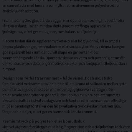
en canvastavla med fururam som fylls med en återvunnen polyestercell för
effektiv ljudabsorption.
I rum med mycket glas, hårda väggar eller öppna planlösningar uppstår ofta
lång efterklang. Tavlan minskar detta genom att fånga upp en del av
ljudvågorna, vilket ger en lugnare, mer balanserad ljudmiljö.
Placera tavlan där du upplever mycket eko eller hög ljudnivå, till exempel i
öppna planlösningar, hemmakontor eller sociala ytor. Motiv i denna kategori
gör sig särskilt bra i rum där du vill skapa en genomtänkt och
sammanhängande känsla. Djurmotiv skapar en varm och personlig atmosfär
där kontraster och detaljer ger motivet karaktär och fördjupar helhetskänslan i
rummet.
Design som förbättrar rummet – både visuellt och akustiskt
Den akustiskt verksamma tavlan bidrar till att jämna ut skillnaden mellan tysta
och intensiva ljud och skapar en mer behaglig ljudnivå i vardagen. Den
balanserade absorptionen gör att ljudet upplevs mjukare och att rummets
akustik förbättras i såväl vardagsrum och kontor som i sovrum och offentliga
miljöer. Samtidigt förstärker den högkvalitativa trycktekniken motivets ljus,
färger och detaljer, vilket ger en harmonisk känsla i rummet.
Premiumtryck på polyester- eller bomullsduk
Motivet
Majestic deer
återges med hög färgprecision och detaljrikedom tack vare