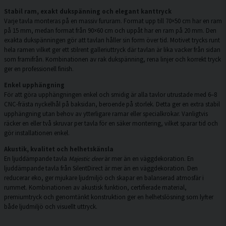
Stabil ram, exakt dukspänning och elegant kanttryck
Varje tavla monteras på en massiv fururam. Format upp till 70×50 cm har en ram
på 15 mm, medan format från 90×60 cm och uppåt har en ram på 20 mm. Den
exakta dukspänningen gör att tavlan håller sin form över tid. Motivet trycks runt
hela ramen vilket ger ett stilrent galleriuttryck där tavlan är lika vacker från sidan
som framifrån. Kombinationen av rak dukspänning, rena linjer och korrekt tryck
ger en professionell finish.
Enkel upphängning
För att göra upphängningen enkel och smidig är alla tavlor utrustade med 6–8
CNC-frästa nyckelhål på baksidan, beroende på storlek. Detta ger en extra stabil
upphängning utan behov av ytterligare ramar eller specialkrokar. Vanligtvis
räcker en eller två skruvar per tavla för en säker montering, vilket sparar tid och
gör installationen enkel.
Akustik, kvalitet och helhetskänsla
En ljuddämpande tavla
Majestic deer
är mer än en väggdekoration. En
ljuddämpande tavla från SilentDirect är mer än en väggdekoration. Den
reducerar eko, ger mjukare ljudmiljö och skapar en balanserad atmosfär i
rummet. Kombinationen av akustisk funktion, certifierade material,
premiumtryck och genomtänkt konstruktion ger en helhetslösning som lyfter
både ljudmiljö och visuellt uttryck.