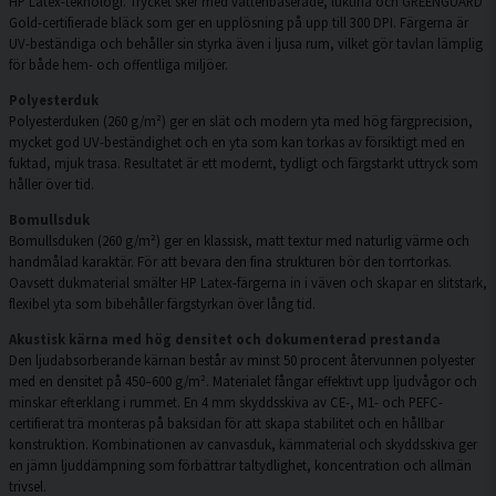
HP Latex-teknologi. Trycket sker med vattenbaserade, luktfria och GREENGUARD
Gold-certifierade bläck som ger en upplösning på upp till 300 DPI. Färgerna är
UV-beständiga och behåller sin styrka även i ljusa rum, vilket gör tavlan lämplig
för både hem- och offentliga miljöer.
Polyesterduk
Polyesterduken (260 g/m²) ger en slät och modern yta med hög färgprecision,
mycket god UV-beständighet och en yta som kan torkas av försiktigt med en
fuktad, mjuk trasa. Resultatet är ett modernt, tydligt och färgstarkt uttryck som
håller över tid.
Bomullsduk
Bomullsduken (260 g/m²) ger en klassisk, matt textur med naturlig värme och
handmålad karaktär. För att bevara den fina strukturen bör den torrtorkas.
Oavsett dukmaterial smälter HP Latex-färgerna in i väven och skapar en slitstark,
flexibel yta som bibehåller färgstyrkan över lång tid.
Akustisk kärna med hög densitet och dokumenterad prestanda
Den ljudabsorberande kärnan består av minst 50 procent återvunnen polyester
med en densitet på 450–600 g/m². Materialet fångar effektivt upp ljudvågor och
minskar efterklang i rummet. En 4 mm skyddsskiva av CE-, M1- och PEFC-
certifierat trä monteras på baksidan för att skapa stabilitet och en hållbar
konstruktion. Kombinationen av canvasduk, kärnmaterial och skyddsskiva ger
en jämn ljuddämpning som förbättrar taltydlighet, koncentration och allmän
trivsel.