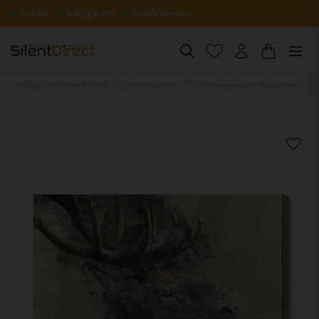
Fri frakt
5 års garanti
Snabb leverans
Hem
Ljuddämpande tavlor
Djur & Vilda motiv
Ljuddämpande tavla - Majestic deer