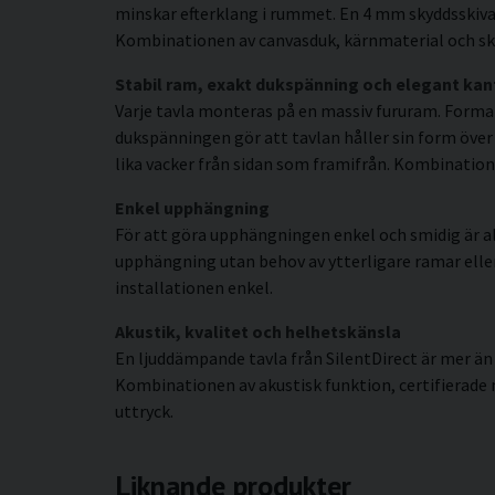
minskar efterklang i rummet. En 4 mm skyddsskiva 
Kombinationen av canvasduk, kärnmaterial och sky
Stabil ram, exakt dukspänning och elegant kan
Varje tavla monteras på en massiv fururam. Forma
dukspänningen gör att tavlan håller sin form över
lika vacker från sidan som framifrån. Kombinatione
Enkel upphängning
För att göra upphängningen enkel och smidig är al
upphängning utan behov av ytterligare ramar eller s
installationen enkel.
Akustik, kvalitet och helhetskänsla
En ljuddämpande tavla från SilentDirect är mer än
Kombinationen av akustisk funktion, certifierade
uttryck.
Liknande produkter