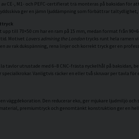
av CE-, M1- och PEFC-certifierat trä monteras på baksidan för att
ddsskiva ger en jämn ljuddämpning som förbättrar taltydlighet, 
ttryck
t upp till 70×50 cm har en ram på 15 mm, medan format från 90×
 tid. Motivet
Lovers admiring the London
trycks runt hela ramen vil
n av rak dukspänning, rena linjer och korrekt tryck ger en professi
la tavlor utrustade med 6–8 CNC-frästa nyckelhål på baksidan, ber
pecialkrokar. Vanligtvis räcker en eller två skruvar per tavla för 
 en väggdekoration. Den reducerar eko, ger mjukare ljudmiljö och
 material, premiumtryck och genomtänkt konstruktion ger en helhe