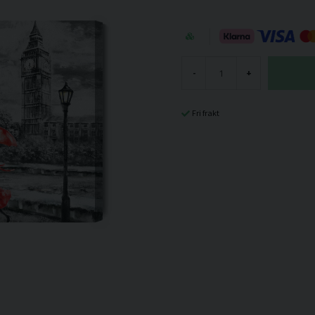
-
+
Fri frakt