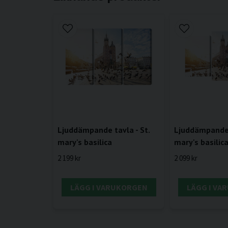
Ljuddämpande tavla - St.
Ljuddämpande t
mary's basilica
mary's basilic
2 199 kr
2 099 kr
LÄGG I VARUKORGEN
LÄGG I VA