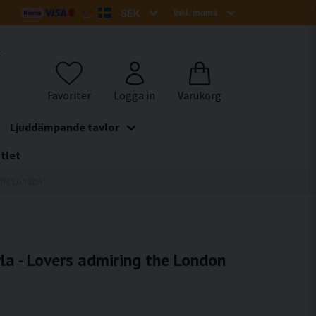
t
Ljuddämpande tavlor
tlet
 the London
a - Lovers admiring the London