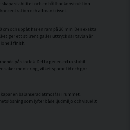
 skapa stabilitet och en hållbar konstruktion.
koncentration och allmän trivsel.
60 cm och uppåt har en ram på 20 mm. Den exakta
ket ger ett stilrent galleriuttryck där tavlan är
onell finish.
oende på storlek. Detta ger en extra stabil
en säker montering, vilket sparar tid och gör
 skapar en balanserad atmosfär i rummet.
tslösning som lyfter både ljudmiljö och visuellt