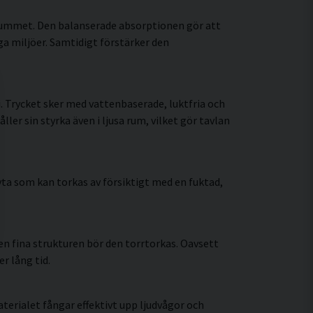
 rummet. Den balanserade absorptionen gör att
a miljöer. Samtidigt förstärker den
 Trycket sker med vattenbaserade, luktfria och
r sin styrka även i ljusa rum, vilket gör tavlan
ta som kan torkas av försiktigt med en fuktad,
n fina strukturen bör den torrtorkas. Oavsett
r lång tid.
erialet fångar effektivt upp ljudvågor och