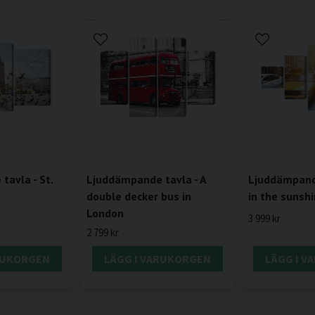
avla - St.
Ljuddämpande tavla - A
Ljuddämpande
a
double decker bus in
in the sunshi
London
3 999 kr
2 799 kr
RUKORGEN
LÄGG I VARUKORGEN
LÄGG I 