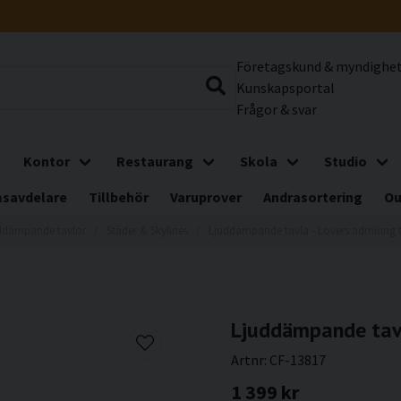
Företagskund & myndighe
Kunskapsportal
Frågor & svar
Kontor
Restaurang
Skola
Studio
savdelare
Tillbehör
Varuprover
Andrasortering
Ou
ddämpande tavlor
Städer & Skylines
Ljuddämpande tavla - Lovers admiring
Ljuddämpande tavl
Artnr:
CF-13817
1 399 kr