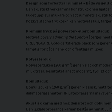
Design som förbättrar rummet – både visuellt 
Den akustiskt verksamma konstruktionen hjälper t
ljudet upplevs mjukare och att rummets akustik fö
högkvalitativa trycktekniken motivets ljus, färger
Premiumtryck på polyester- eller bomullsduk
Motivet
Lovers admiring the London
återges med h
GREENGUARD Gold-certifierade bläck som ger en uppl
lämplig för både hem- och offentliga miljöer.
Polyesterduk
Polyesterduken (260 g/m²) ger en slät och modern
mjuk trasa. Resultatet är ett modernt, tydligt och 
Bomullsduk
Bomullsduken (260 g/m²) ger en klassisk, matt tex
dukmaterial smälter HP Latex-färgerna in i väven o
Akustisk kärna med hög densitet och dokumen
Den ljudabsorberande kärnan består av minst 50 p