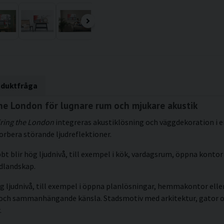
oduktfråga
he London för lugnare rum och mjukare akustik
ring the London
integreras akustiklösning och väggdekoration i e
orbera störande ljudreflektioner.
bt blir hög ljudnivå, till exempel i kök, vardagsrum, öppna kontor 
udlandskap.
g ljudnivå, till exempel i öppna planlösningar, hemmakontor eller 
kt och sammanhängande känsla. Stadsmotiv med arkitektur, gator 
.