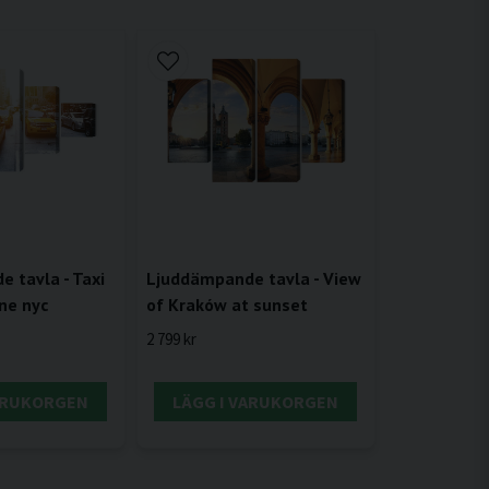
Ljuddämpande tavla - View
 tavla - Taxi
of Kraków at sunset
ne nyc
2 799 kr
VARUKORGEN
LÄGG I VARUKORGEN