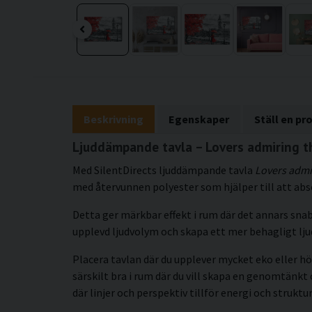
Beskrivning
Egenskaper
Ställ en pr
Ljuddämpande tavla – Lovers admiring t
Med SilentDirects ljuddämpande tavla
Lovers admi
med återvunnen polyester som hjälper till att abs
Detta ger märkbar effekt i rum där det annars snab
upplevd ljudvolym och skapa ett mer behagligt lj
Placera tavlan där du upplever mycket eko eller hö
särskilt bra i rum där du vill skapa en genomtän
där linjer och perspektiv tillför energi och struktur