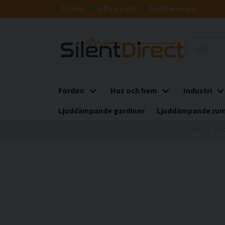
Fri frakt
5 års garanti
Snabb leverans
Fordon
Hus och hem
Industri
Ljuddämpande gardiner
Ljuddämpande rum
Hem
Lju