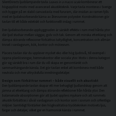
SilentDirects ljuddämpande tavla
Leaves in a macro scale
kombinerar ett
högupplöst motiv med avancerad akustikteknik. Varje tavla monteras i Sverige
och bygger på en stabil canvastavla med fururam, där insidan av ramen fylls
med en ljudabsorberande kärna av återvunnen polyester. Konstruktionen gör
tavlan till ett både estetiskt och funktionellt inslag i rummet.
Den ljudabsorberande uppbyggnaden är särskilt effektiv i rum med hårda ytor
där ljud studsar mellan väggar, golv och tak. Genom att minska efterklang och
dämpa störande reflexioner förbättras taltydlighet, koncentration och allmän
trivsel i vardagsrum, kök, kontor och mötesrum.
Placera tavlan där du upplever mycket eko eller hög ljudnivå, till exempel i
öppna planlösningar, hemmakontor eller sociala ytor. Motiv i denna kategori
gör sig särskilt bra i rum där du vill skapa en genomtänkt och
sammanhängande känsla. Det gör tavlan enkel att kombinera med både
neutrala och mer uttrycksfulla inredningsdetaljer.
Design som förbättrar rummet – både visuellt och akustiskt
Den ljuddämpande tavlan skapar ett mer behagligt ljudlandskap genom att
jämna ut efterklang och dämpa störande reflektioner från hårda ytor. Den
balanserade absorptionen gör att ljudet upplevs mjukare och att rummets
akustik förbättras i såväl vardagsrum och kontor som i sovrum och offentliga
miljöer. Samtidigt förstärker den högkvalitativa trycktekniken motivets ljus,
färger och detaljer, vilket ger en harmonisk känsla i rummet.