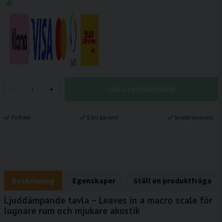
LÄGG I VARUKORGEN
-
+
Fri frakt
5 års garanti
Snabb leverans
Beskrivning
Egenskaper
Ställ en produktfråga
Ljuddämpande tavla – Leaves in a macro scale för
lugnare rum och mjukare akustik