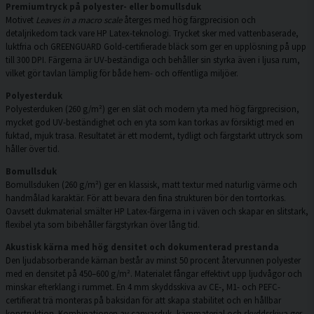
Premiumtryck på polyester- eller bomullsduk
Motivet
Leaves in a macro scale
återges med hög färgprecision och
detaljrikedom tack vare HP Latex-teknologi. Trycket sker med vattenbaserade,
luktfria och GREENGUARD Gold-certifierade bläck som ger en upplösning på upp
till 300 DPI. Färgerna är UV-beständiga och behåller sin styrka även i ljusa rum,
vilket gör tavlan lämplig för både hem- och offentliga miljöer.
Polyesterduk
Polyesterduken (260 g/m²) ger en slät och modern yta med hög färgprecision,
mycket god UV-beständighet och en yta som kan torkas av försiktigt med en
fuktad, mjuk trasa. Resultatet är ett modernt, tydligt och färgstarkt uttryck som
håller över tid.
Bomullsduk
Bomullsduken (260 g/m²) ger en klassisk, matt textur med naturlig värme och
handmålad karaktär. För att bevara den fina strukturen bör den torrtorkas.
Oavsett dukmaterial smälter HP Latex-färgerna in i väven och skapar en slitstark,
flexibel yta som bibehåller färgstyrkan över lång tid.
Akustisk kärna med hög densitet och dokumenterad prestanda
Den ljudabsorberande kärnan består av minst 50 procent återvunnen polyester
med en densitet på 450–600 g/m². Materialet fångar effektivt upp ljudvågor och
minskar efterklang i rummet. En 4 mm skyddsskiva av CE-, M1- och PEFC-
certifierat trä monteras på baksidan för att skapa stabilitet och en hållbar
konstruktion. Kombinationen av canvasduk, kärnmaterial och skyddsskiva ger