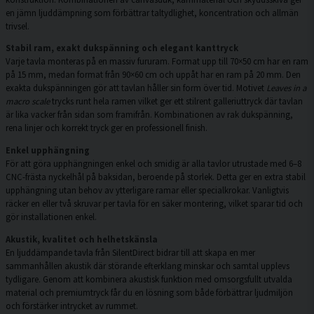
en jämn ljuddämpning som förbättrar taltydlighet, koncentration och allmän
trivsel.
Stabil ram, exakt dukspänning och elegant kanttryck
Varje tavla monteras på en massiv fururam. Format upp till 70×50 cm har en ram
på 15 mm, medan format från 90×60 cm och uppåt har en ram på 20 mm. Den
exakta dukspänningen gör att tavlan håller sin form över tid. Motivet
Leaves in a
macro scale
trycks runt hela ramen vilket ger ett stilrent galleriuttryck där tavlan
är lika vacker från sidan som framifrån. Kombinationen av rak dukspänning,
rena linjer och korrekt tryck ger en professionell finish.
Enkel upphängning
För att göra upphängningen enkel och smidig är alla tavlor utrustade med 6–8
CNC-frästa nyckelhål på baksidan, beroende på storlek. Detta ger en extra stabil
upphängning utan behov av ytterligare ramar eller specialkrokar. Vanligtvis
räcker en eller två skruvar per tavla för en säker montering, vilket sparar tid och
gör installationen enkel.
Akustik, kvalitet och helhetskänsla
En ljuddämpande tavla från SilentDirect bidrar till att skapa en mer
sammanhållen akustik där störande efterklang minskar och samtal upplevs
tydligare. Genom att kombinera akustisk funktion med omsorgsfullt utvalda
material och premiumtryck får du en lösning som både förbättrar ljudmiljön
och förstärker intrycket av rummet.