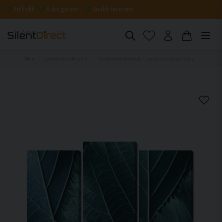
Fri frakt
5 års garanti
Snabb leverans
Hem
Ljuddämpande tavlor
Ljuddämpande tavla - Leaves in a macro scale