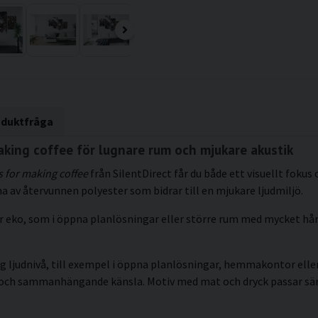
oduktfråga
king coffee för lugnare rum och mjukare akustik
s for making coffee
från SilentDirect får du både ett visuellt fokus
 av återvunnen polyester som bidrar till en mjukare ljudmiljö.
blir eko, som i öppna planlösningar eller större rum med mycket h
g ljudnivå, till exempel i öppna planlösningar, hemmakontor eller 
 och sammanhängande känsla. Motiv med mat och dryck passar särskil