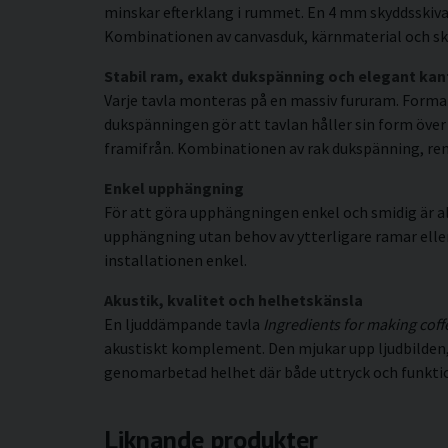
minskar efterklang i rummet. En 4 mm skyddsskiva 
Kombinationen av canvasduk, kärnmaterial och sky
Stabil ram, exakt dukspänning och elegant kan
Varje tavla monteras på en massiv fururam. Forma
dukspänningen gör att tavlan håller sin form över t
framifrån. Kombinationen av rak dukspänning, rena 
Enkel upphängning
För att göra upphängningen enkel och smidig är al
upphängning utan behov av ytterligare ramar eller s
installationen enkel.
Akustik, kvalitet och helhetskänsla
En ljuddämpande tavla
Ingredients for making coff
akustiskt komplement. Den mjukar upp ljudbilden, 
genomarbetad helhet där både uttryck och funkti
Liknande produkter