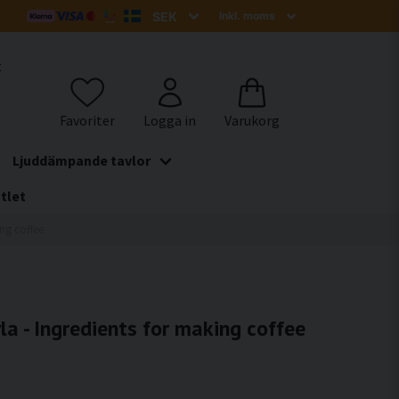
t
Ljuddämpande tavlor
tlet
ng coffee
a - Ingredients for making coffee