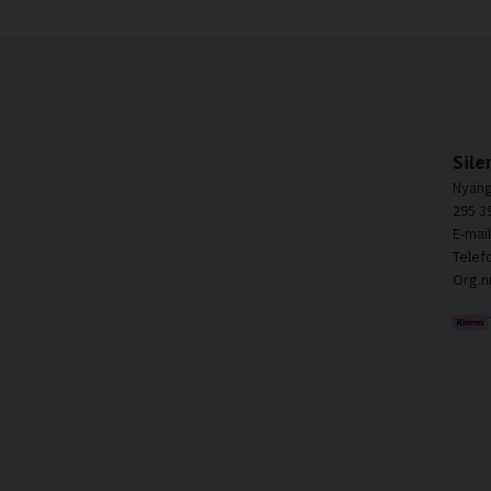
Sile
Nyäng
295 3
E-mai
Telef
Org.n