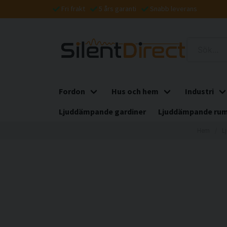
Fri frakt
5 års garanti
Snabb leverans
Fordon
Hus och hem
Industri
Ljuddämpande gardiner
Ljuddämpande rum
Hem
L