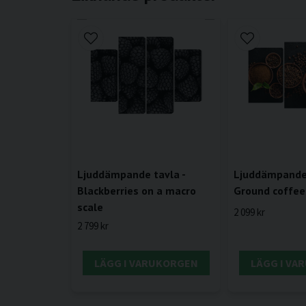
Ljuddämpande 
Ljuddämpande tavla -
Ground coffee
Blackberries on a macro
scale
2 099 kr
2 799 kr
LÄGG I VARUKORGEN
LÄGG I VA