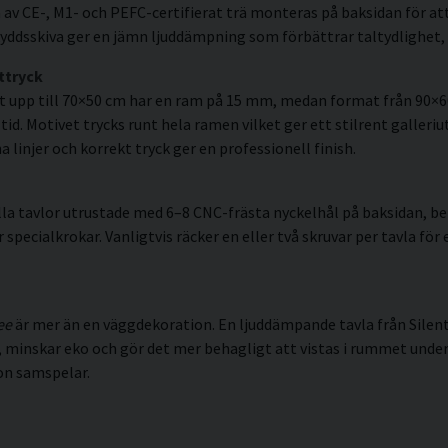
av CE-, M1- och PEFC-certifierat trä monteras på baksidan för att
ddsskiva ger en jämn ljuddämpning som förbättrar taltydlighet, 
ttryck
t upp till 70×50 cm har en ram på 15 mm, medan format från 90×
id. Motivet trycks runt hela ramen vilket ger ett stilrent galleriut
linjer och korrekt tryck ger en professionell finish.
la tavlor utrustade med 6–8 CNC-frästa nyckelhål på baksidan, ber
pecialkrokar. Vanligtvis räcker en eller två skruvar per tavla för 
ee
är mer än en väggdekoration. En ljuddämpande tavla från Silent
minskar eko och gör det mer behagligt att vistas i rummet under l
on samspelar.