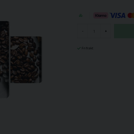
-
+
Fri frakt