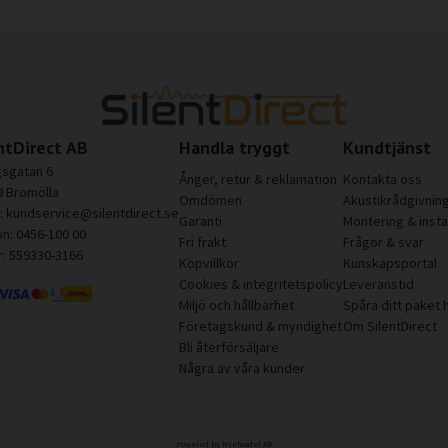
ntDirect AB
Handla tryggt
Kundtjänst
sgatan 6
Ånger, retur & reklamation
Kontakta oss
9 Bromölla
Omdömen
Akustikrådgivnin
l: kundservice@silentdirect.se
Garanti
Montering & insta
on: 0456-100 00
Fri frakt
Frågor & svar
r: 559330-3166
Köpvillkor
Kunskapsportal
Cookies & integritetspolicy
Leveranstid
Miljö och hållbarhet
Spåra ditt paket 
Företagskund & myndighet
Om SilentDirect
Bli återförsäljare
Några av våra kunder
Powered by Nyehandel AB