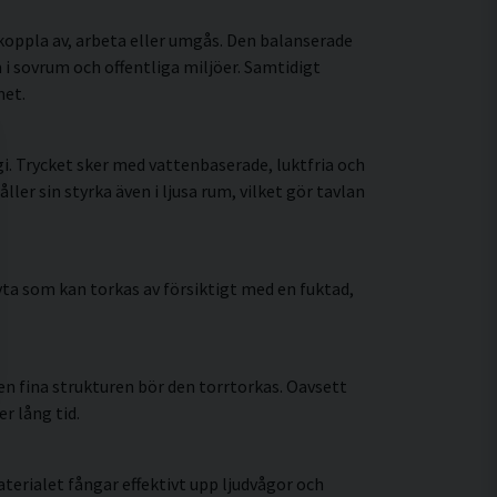
koppla av, arbeta eller umgås. Den balanserade
i sovrum och offentliga miljöer. Samtidigt
met.
. Trycket sker med vattenbaserade, luktfria och
r sin styrka även i ljusa rum, vilket gör tavlan
ta som kan torkas av försiktigt med en fuktad,
n fina strukturen bör den torrtorkas. Oavsett
r lång tid.
erialet fångar effektivt upp ljudvågor och