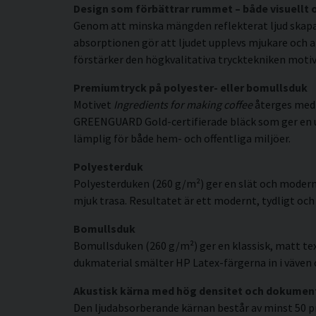
Design som förbättrar rummet – både visuellt 
Genom att minska mängden reflekterat ljud skapar 
absorptionen gör att ljudet upplevs mjukare och a
förstärker den högkvalitativa trycktekniken motive
Premiumtryck på polyester- eller bomullsduk
Motivet
Ingredients for making coffee
återges med 
GREENGUARD Gold-certifierade bläck som ger en uppl
lämplig för både hem- och offentliga miljöer.
Polyesterduk
Polyesterduken (260 g/m²) ger en slät och modern
mjuk trasa. Resultatet är ett modernt, tydligt och 
Bomullsduk
Bomullsduken (260 g/m²) ger en klassisk, matt tex
dukmaterial smälter HP Latex-färgerna in i väven o
Akustisk kärna med hög densitet och dokumen
Den ljudabsorberande kärnan består av minst 50 p