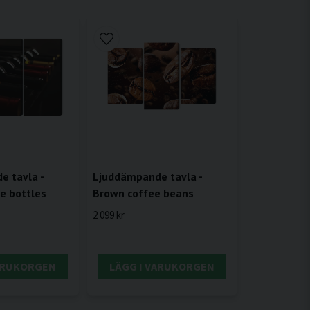
 tavla -
Ljuddämpande tavla -
ne bottles
Brown coffee beans
2 099 kr
VARUKORGEN
LÄGG I VARUKORGEN