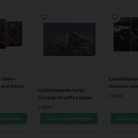
tavla -
Ljuddämpande
 and beans
Delicious wi
Ljuddämpande tavla -
2 199 kr
Closeup of coffee beans
1 399 kr
RUKORGEN
LÄGG I VARUKORGEN
LÄGG I 