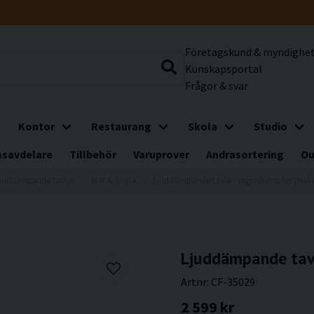
Företagskund & myndighe
Kunskapsportal
Frågor & svar
Kontor
Restaurang
Skola
Studio
savdelare
Tillbehör
Varuprover
Andrasortering
Ou
juddämpande tavlor
Mat & Dryck
Ljuddämpande tavla - Ingredients for maki
Ljuddämpande tavl
Artnr:
CF-35029
2 599 kr