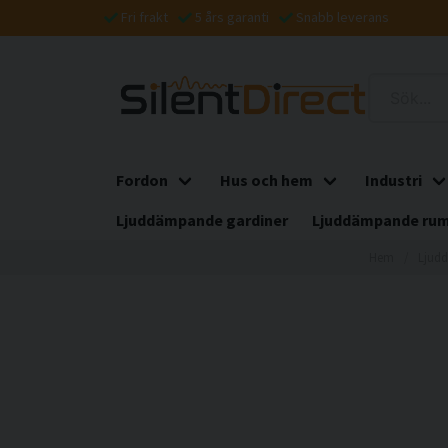
Fri frakt
5 års garanti
Snabb leverans
Fordon
Hus och hem
Industri
Ljuddämpande gardiner
Ljuddämpande rum
Hem
Ljud