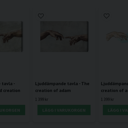
tavla -
Ljuddämpande tavla - The
Ljuddämpande
d creation
creation of adam
creation of 
1 399 kr
1 399 kr
RUKORGEN
LÄGG I VARUKORGEN
LÄGG I 