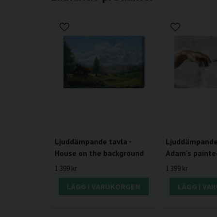
Ljuddämpande tavla -
Ljuddämpande 
House on the background
Adam's painte
1 399 kr
1 399 kr
LÄGG I VARUKORGEN
LÄGG I VA