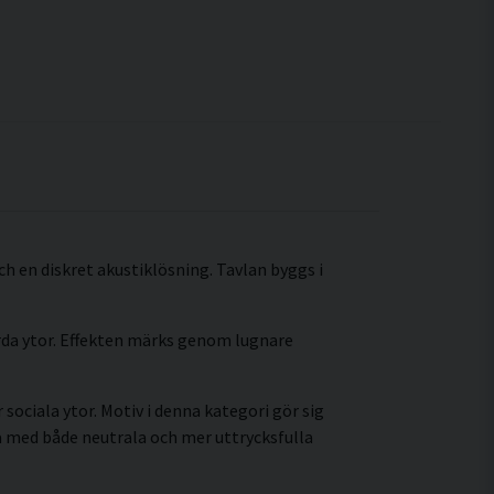
och en diskret akustiklösning. Tavlan byggs i
årda ytor. Effekten märks genom lugnare
sociala ytor. Motiv i denna kategori gör sig
a med både neutrala och mer uttrycksfulla