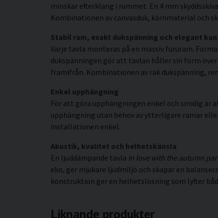
minskar efterklang i rummet. En 4 mm skyddsskiva 
Kombinationen av canvasduk, kärnmaterial och sky
Stabil ram, exakt dukspänning och elegant kan
Varje tavla monteras på en massiv fururam. Forma
dukspänningen gör att tavlan håller sin form över t
framifrån. Kombinationen av rak dukspänning, rena 
Enkel upphängning
För att göra upphängningen enkel och smidig är al
upphängning utan behov av ytterligare ramar eller s
installationen enkel.
Akustik, kvalitet och helhetskänsla
En ljuddämpande tavla
In love with the autumn par
eko, ger mjukare ljudmiljö och skapar en balanse
konstruktion ger en helhetslösning som lyfter både
Liknande produkter