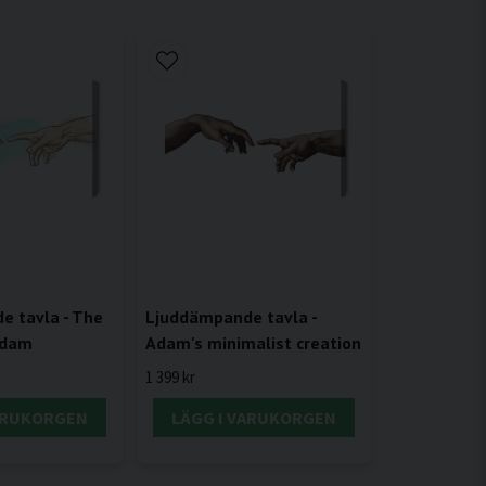
 tavla - The
Ljuddämpande tavla -
adam
Adam's minimalist creation
1 399 kr
VARUKORGEN
LÄGG I VARUKORGEN