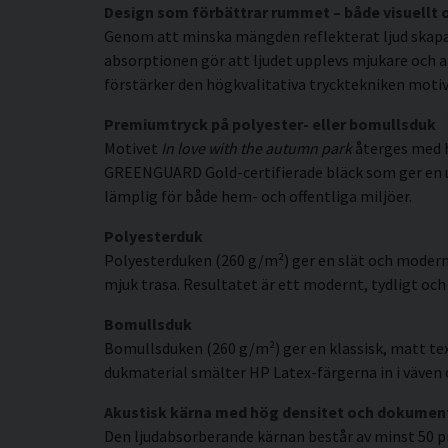
Design som förbättrar rummet – både visuellt 
Genom att minska mängden reflekterat ljud skapar 
absorptionen gör att ljudet upplevs mjukare och a
förstärker den högkvalitativa trycktekniken motive
Premiumtryck på polyester- eller bomullsduk
Motivet
In love with the autumn park
återges med h
GREENGUARD Gold-certifierade bläck som ger en uppl
lämplig för både hem- och offentliga miljöer.
Polyesterduk
Polyesterduken (260 g/m²) ger en slät och modern
mjuk trasa. Resultatet är ett modernt, tydligt och 
Bomullsduk
Bomullsduken (260 g/m²) ger en klassisk, matt tex
dukmaterial smälter HP Latex-färgerna in i väven o
Akustisk kärna med hög densitet och dokumen
Den ljudabsorberande kärnan består av minst 50 p