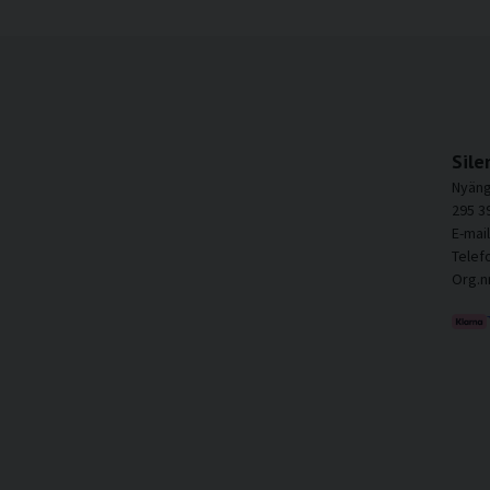
Sile
Nyäng
295 3
E-mai
Telef
Org.n