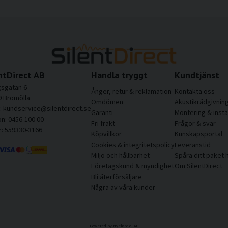
ntDirect AB
Handla tryggt
Kundtjänst
sgatan 6
Ånger, retur & reklamation
Kontakta oss
9 Bromölla
Omdömen
Akustikrådgivnin
l: kundservice@silentdirect.se
Garanti
Montering & insta
on: 0456-100 00
Fri frakt
Frågor & svar
r: 559330-3166
Köpvillkor
Kunskapsportal
Cookies & integritetspolicy
Leveranstid
Miljö och hållbarhet
Spåra ditt paket 
Företagskund & myndighet
Om SilentDirect
Bli återförsäljare
Några av våra kunder
Powered by Nyehandel AB