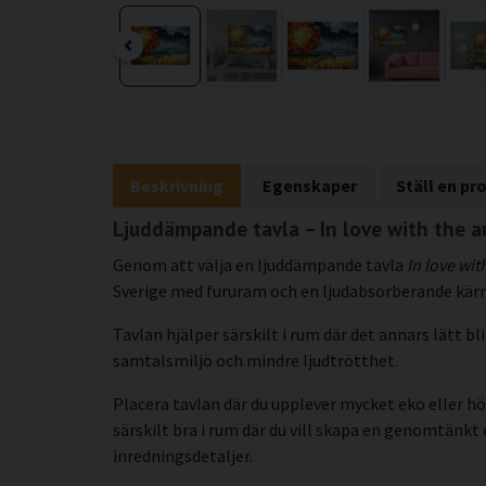
Beskrivning
Egenskaper
Ställ en pr
Ljuddämpande tavla – In love with the a
Genom att välja en ljuddämpande tavla
In love wi
Sverige med fururam och en ljudabsorberande kärna
Tavlan hjälper särskilt i rum där det annars lätt 
samtalsmiljö och mindre ljudtrötthet.
Placera tavlan där du upplever mycket eko eller hö
särskilt bra i rum där du vill skapa en genomtän
inredningsdetaljer.