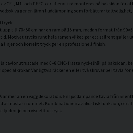
av CE-, M1- och PEFC-certifierat trä monteras på baksidan för att
ddsskiva ger en jämn ljuddämpning som förbättrar taltydlighet, 
ttryck
t upp till 70×50 cm har en ram på 15 mm, medan format från 90×
id. Motivet trycks runt hela ramen vilket ger ett stilrent galleriut
linjer och korrekt tryck ger en professionell finish.
la tavlor utrustade med 6–8 CNC-frästa nyckelhål på baksidan, ber
pecialkrokar. Vanligtvis räcker en eller två skruvar per tavla för 
k
är mer än en väggdekoration. En ljuddämpande tavla från Silent
rad atmosfär i rummet. Kombinationen av akustisk funktion, cert
 ljudmiljö och visuellt uttryck.