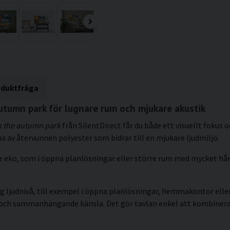
oduktfråga
utumn park för lugnare rum och mjukare akustik
th the autumn park
från SilentDirect får du både ett visuellt fokus 
 av återvunnen polyester som bidrar till en mjukare ljudmiljö.
blir eko, som i öppna planlösningar eller större rum med mycket h
g ljudnivå, till exempel i öppna planlösningar, hemmakontor eller 
kt och sammanhängande känsla. Det gör tavlan enkel att kombiner