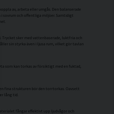
koppla av, arbeta eller umgås. Den balanserade
i sovrum och offentliga miljöer. Samtidigt
met.
 Trycket sker med vattenbaserade, luktfria och
r sin styrka även i ljusa rum, vilket gör tavlan
ta som kan torkas av försiktigt med en fuktad,
n fina strukturen bör den torrtorkas. Oavsett
r lång tid.
erialet fångar effektivt upp ljudvågor och