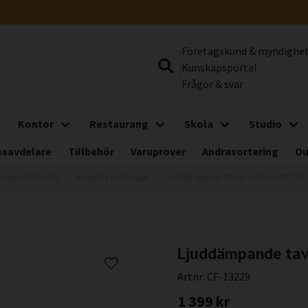
Företagskund & myndighe
Kunskapsportal
Frågor & svar
Kontor
Restaurang
Skola
Studio
savdelare
Tillbehör
Varuprover
Andrasortering
Ou
dämpande tavlor
Klassiska målningar
Ljuddämpande tavla - In love with th
Ljuddämpande tavl
Artnr:
CF-13229
1 399 kr