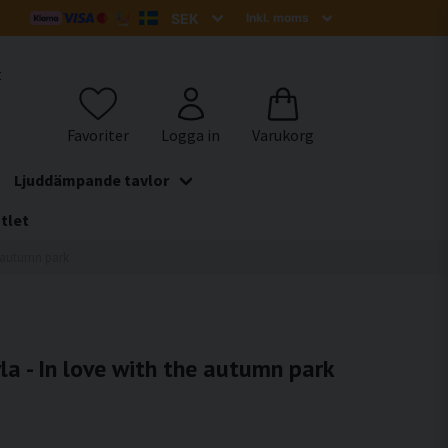
t
Ljuddämpande tavlor
tlet
e autumn park
a - In love with the autumn park