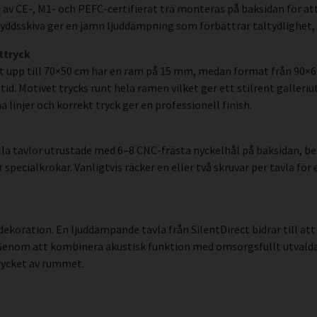
av CE-, M1- och PEFC-certifierat trä monteras på baksidan för att
ddsskiva ger en jämn ljuddämpning som förbättrar taltydlighet, 
ttryck
t upp till 70×50 cm har en ram på 15 mm, medan format från 90×
id. Motivet trycks runt hela ramen vilket ger ett stilrent galleriut
linjer och korrekt tryck ger en professionell finish.
la tavlor utrustade med 6–8 CNC-frästa nyckelhål på baksidan, ber
pecialkrokar. Vanligtvis räcker en eller två skruvar per tavla för 
ekoration. En ljuddämpande tavla från SilentDirect bidrar till a
 Genom att kombinera akustisk funktion med omsorgsfullt utvalda
rycket av rummet.