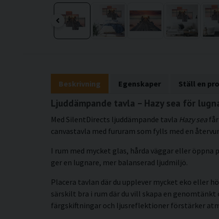
Beskrivning
Egenskaper
Ställ en pr
Ljuddämpande tavla – Hazy sea för lugn
Med SilentDirects ljuddämpande tavla
Hazy sea
får
canvastavla med fururam som fylls med en återvunn
I rum med mycket glas, hårda väggar eller öppna p
ger en lugnare, mer balanserad ljudmiljö.
Placera tavlan där du upplever mycket eko eller hö
särskilt bra i rum där du vill skapa en genomtän
färgskiftningar och ljusreflektioner förstärker at