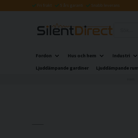
Fri frakt
5 års garanti
Snabb leverans
Fordon
Hus och hem
Industri
Ljuddämpande gardiner
Ljuddämpande rum
Hem