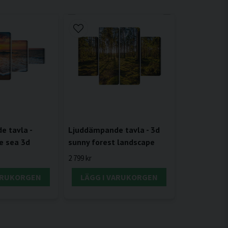
 tavla -
Ljuddämpande tavla - 3d
e sea 3d
sunny forest landscape
2 799 kr
VARUKORGEN
LÄGG I VARUKORGEN