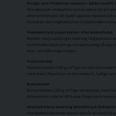
Design som förbättrar rummet – både visuellt 
Den akustiskt verksamma tavlan bidrar till att jäm
absorptionen gör att ljudet upplevs mjukare och a
förstärker den högkvalitativa trycktekniken motive
Premiumtryck på polyester- eller bomullsduk
Motivet
Hazy sea
återges med hög färgprecision o
certifierade bläck som ger en upplösning på upp til
hem- och offentliga miljöer.
Polyesterduk
Polyesterduken (260 g/m²) ger en slät och modern
mjuk trasa. Resultatet är ett modernt, tydligt och 
Bomullsduk
Bomullsduken (260 g/m²) ger en klassisk, matt tex
dukmaterial smälter HP Latex-färgerna in i väven o
Akustisk kärna med hög densitet och dokumen
Den ljudabsorberande kärnan består av minst 50 p