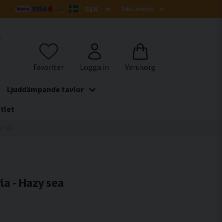
t
Ljuddämpande tavlor
tlet
y sea
a - Hazy sea