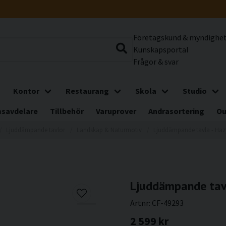
Företagskund & myndighe
Kunskapsportal
Frågor & svar
Kontor
Restaurang
Skola
Studio
savdelare
Tillbehör
Varuprover
Andrasortering
Ou
Ljuddämpande tavlor
Landskap & Naturmotiv
Ljuddämpande tavla - Haz
Ljuddämpande tavl
Artnr:
CF-49293
2 599 kr