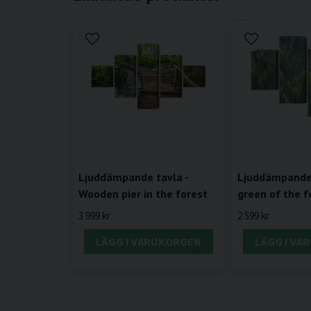
Ljuddämpande tavla -
Ljuddämpande 
Wooden pier in the forest
green of the f
3 999 kr
2 599 kr
LÄGG I VARUKORGEN
LÄGG I VA