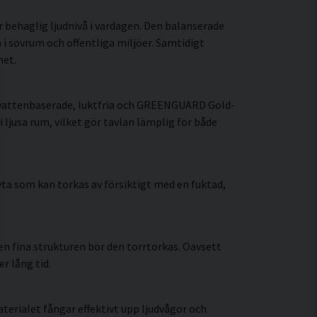
r behaglig ljudnivå i vardagen. Den balanserade
i sovrum och offentliga miljöer. Samtidigt
met.
d vattenbaserade, luktfria och GREENGUARD Gold-
 ljusa rum, vilket gör tavlan lämplig för både
ta som kan torkas av försiktigt med en fuktad,
n fina strukturen bör den torrtorkas. Oavsett
r lång tid.
erialet fångar effektivt upp ljudvågor och