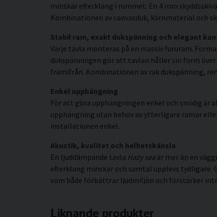
minskar efterklang i rummet. En 4 mm skyddsskiva 
Kombinationen av canvasduk, kärnmaterial och sky
Stabil ram, exakt dukspänning och elegant kan
Varje tavla monteras på en massiv fururam. Forma
dukspänningen gör att tavlan håller sin form över t
framifrån. Kombinationen av rak dukspänning, rena 
Enkel upphängning
För att göra upphängningen enkel och smidig är al
upphängning utan behov av ytterligare ramar eller s
installationen enkel.
Akustik, kvalitet och helhetskänsla
En ljuddämpande tavla
Hazy sea
är mer än en väggd
efterklang minskar och samtal upplevs tydligare.
som både förbättrar ljudmiljön och förstärker int
Liknande produkter