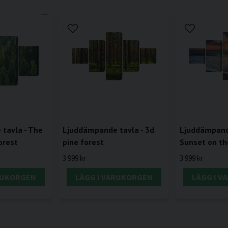
tavla - The
Ljuddämpande tavla - 3d
Ljuddämpande
orest
pine forest
Sunset on th
3 999 kr
3 999 kr
RUKORGEN
LÄGG I VARUKORGEN
LÄGG I 