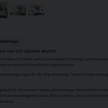
oduktfråga
are rum och mjukare akustik
 du både ett stilrent motiv och en akustisk lösning i samma produk
en polyestercell för effektiv ljudabsorption.
lanlösningar uppstår ofta lång efterklang. Tavlan minskar detta g
g ljudnivå, till exempel i öppna planlösningar, hemmakontor eller 
kt och sammanhängande känsla. Motiv med hav, vatten och horisont
mosfären.