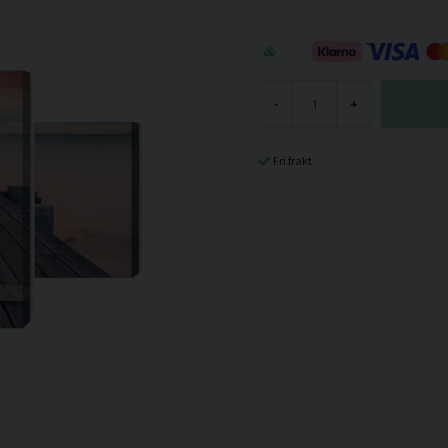
-
+
Fri frakt