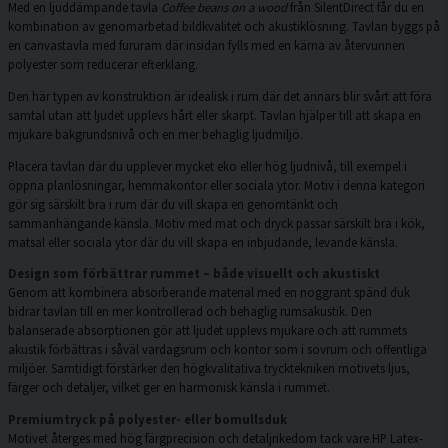
Med en ljuddämpande tavla
Coffee beans on a wood
från SilentDirect får du en
kombination av genomarbetad bildkvalitet och akustiklösning. Tavlan byggs på
en canvastavla med fururam där insidan fylls med en kärna av återvunnen
polyester som reducerar efterklang.
Den här typen av konstruktion är idealisk i rum där det annars blir svårt att föra
samtal utan att ljudet upplevs hårt eller skarpt. Tavlan hjälper till att skapa en
mjukare bakgrundsnivå och en mer behaglig ljudmiljö.
Placera tavlan där du upplever mycket eko eller hög ljudnivå, till exempel i
öppna planlösningar, hemmakontor eller sociala ytor. Motiv i denna kategori
gör sig särskilt bra i rum där du vill skapa en genomtänkt och
sammanhängande känsla. Motiv med mat och dryck passar särskilt bra i kök,
matsal eller sociala ytor där du vill skapa en inbjudande, levande känsla.
Design som förbättrar rummet – både visuellt och akustiskt
Genom att kombinera absorberande material med en noggrant spänd duk
bidrar tavlan till en mer kontrollerad och behaglig rumsakustik. Den
balanserade absorptionen gör att ljudet upplevs mjukare och att rummets
akustik förbättras i såväl vardagsrum och kontor som i sovrum och offentliga
miljöer. Samtidigt förstärker den högkvalitativa trycktekniken motivets ljus,
färger och detaljer, vilket ger en harmonisk känsla i rummet.
Premiumtryck på polyester- eller bomullsduk
Motivet återges med hög färgprecision och detaljrikedom tack vare HP Latex-