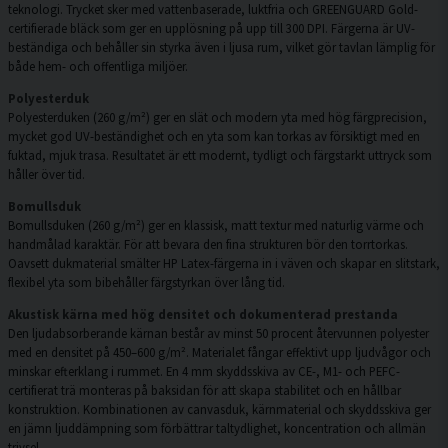
teknologi. Trycket sker med vattenbaserade, luktfria och GREENGUARD Gold-
certifierade bläck som ger en upplösning på upp till 300 DPI. Färgerna är UV-
beständiga och behåller sin styrka även i ljusa rum, vilket gör tavlan lämplig för
både hem- och offentliga miljöer.
Polyesterduk
Polyesterduken (260 g/m²) ger en slät och modern yta med hög färgprecision,
mycket god UV-beständighet och en yta som kan torkas av försiktigt med en
fuktad, mjuk trasa. Resultatet är ett modernt, tydligt och färgstarkt uttryck som
håller över tid.
Bomullsduk
Bomullsduken (260 g/m²) ger en klassisk, matt textur med naturlig värme och
handmålad karaktär. För att bevara den fina strukturen bör den torrtorkas.
Oavsett dukmaterial smälter HP Latex-färgerna in i väven och skapar en slitstark,
flexibel yta som bibehåller färgstyrkan över lång tid.
Akustisk kärna med hög densitet och dokumenterad prestanda
Den ljudabsorberande kärnan består av minst 50 procent återvunnen polyester
med en densitet på 450–600 g/m². Materialet fångar effektivt upp ljudvågor och
minskar efterklang i rummet. En 4 mm skyddsskiva av CE-, M1- och PEFC-
certifierat trä monteras på baksidan för att skapa stabilitet och en hållbar
konstruktion. Kombinationen av canvasduk, kärnmaterial och skyddsskiva ger
en jämn ljuddämpning som förbättrar taltydlighet, koncentration och allmän
trivsel.