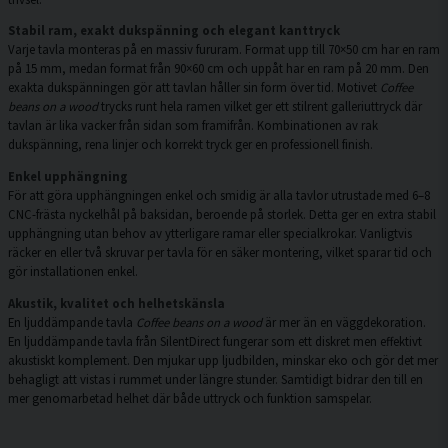
Stabil ram, exakt dukspänning och elegant kanttryck
Varje tavla monteras på en massiv fururam. Format upp till 70×50 cm har en ram
på 15 mm, medan format från 90×60 cm och uppåt har en ram på 20 mm. Den
exakta dukspänningen gör att tavlan håller sin form över tid. Motivet
Coffee
beans on a wood
trycks runt hela ramen vilket ger ett stilrent galleriuttryck där
tavlan är lika vacker från sidan som framifrån. Kombinationen av rak
dukspänning, rena linjer och korrekt tryck ger en professionell finish.
Enkel upphängning
För att göra upphängningen enkel och smidig är alla tavlor utrustade med 6–8
CNC-frästa nyckelhål på baksidan, beroende på storlek. Detta ger en extra stabil
upphängning utan behov av ytterligare ramar eller specialkrokar. Vanligtvis
räcker en eller två skruvar per tavla för en säker montering, vilket sparar tid och
gör installationen enkel.
Akustik, kvalitet och helhetskänsla
En ljuddämpande tavla
Coffee beans on a wood
är mer än en väggdekoration.
En ljuddämpande tavla från SilentDirect fungerar som ett diskret men effektivt
akustiskt komplement. Den mjukar upp ljudbilden, minskar eko och gör det mer
behagligt att vistas i rummet under längre stunder. Samtidigt bidrar den till en
mer genomarbetad helhet där både uttryck och funktion samspelar.