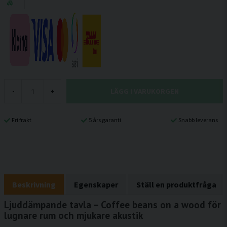
LÄGG I VARUKORGEN
-
+
Fri frakt
5 års garanti
Snabb leverans
Beskrivning
Egenskaper
Ställ en produktfråga
Ljuddämpande tavla – Coffee beans on a wood för
lugnare rum och mjukare akustik