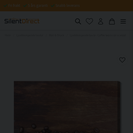
Fri frakt
5 års garanti
Snabb leverans
Hem
Ljuddämpande tavlor
Mat & Dryck
Ljuddämpande tavla - Coffee beans on a wood