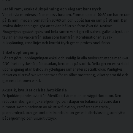
Stabil ram, exakt dukspänning och elegant kanttryck
Varje tavla monteras på en massiv fururam. Format upp till 70×50 cm har en ram
på 15 mm, medan format från 90×60 cm och uppåt har en ram på 20 mm. Den
exakta dukspänningen gör att tavlan håller sin form över tid. Motivet
Budgerigars against
trycks runt hela ramen vilket ger ett stilrent galleriuttryck där
tavlan är lika vacker från sidan som framifrån. Kombinationen av rak
dukspänning, rena linjer och korrekt tryck ger en professionell finish.
Enkel upphängning
För att göra upphängningen enkel och smidig är alla tavlor utrustade med 6–8
CNC-frästa nyckelhål på baksidan, beroende på storlek. Detta ger en extra stabil
upphängning utan behov av ytterligare ramar eller specialkrokar. Vanligtvis
räcker en eller två skruvar per tavla för en säker montering, vilket sparar tid och
gör installationen enkel.
Akustik, kvalitet och helhetskänsla
En ljuddämpande tavla från SilentDirect är mer än en väggdekoration. Den
reducerar eko, ger mjukare ljudmiljö och skapar en balanserad atmosfär i
rummet. Kombinationen av akustisk funktion, certifierade material,
premiumtryck och genomtänkt konstruktion ger en helhetslösning som lyfter
både ljudmiljö och visuellt uttryck.