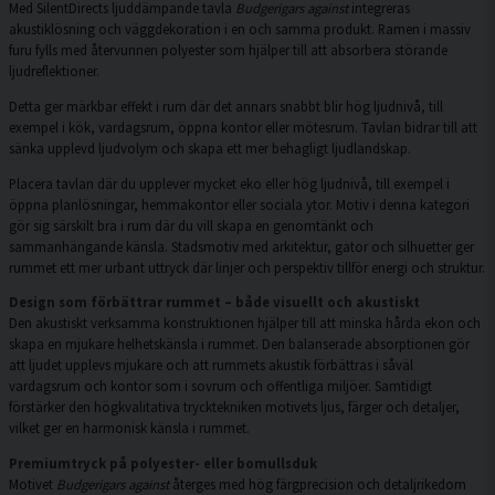
Med SilentDirects ljuddämpande tavla
Budgerigars against
integreras
akustiklösning och väggdekoration i en och samma produkt. Ramen i massiv
furu fylls med återvunnen polyester som hjälper till att absorbera störande
ljudreflektioner.
Detta ger märkbar effekt i rum där det annars snabbt blir hög ljudnivå, till
exempel i kök, vardagsrum, öppna kontor eller mötesrum. Tavlan bidrar till att
sänka upplevd ljudvolym och skapa ett mer behagligt ljudlandskap.
Placera tavlan där du upplever mycket eko eller hög ljudnivå, till exempel i
öppna planlösningar, hemmakontor eller sociala ytor. Motiv i denna kategori
gör sig särskilt bra i rum där du vill skapa en genomtänkt och
sammanhängande känsla. Stadsmotiv med arkitektur, gator och silhuetter ger
rummet ett mer urbant uttryck där linjer och perspektiv tillför energi och struktur.
Design som förbättrar rummet – både visuellt och akustiskt
Den akustiskt verksamma konstruktionen hjälper till att minska hårda ekon och
skapa en mjukare helhetskänsla i rummet. Den balanserade absorptionen gör
att ljudet upplevs mjukare och att rummets akustik förbättras i såväl
vardagsrum och kontor som i sovrum och offentliga miljöer. Samtidigt
förstärker den högkvalitativa trycktekniken motivets ljus, färger och detaljer,
vilket ger en harmonisk känsla i rummet.
Premiumtryck på polyester- eller bomullsduk
Motivet
Budgerigars against
återges med hög färgprecision och detaljrikedom