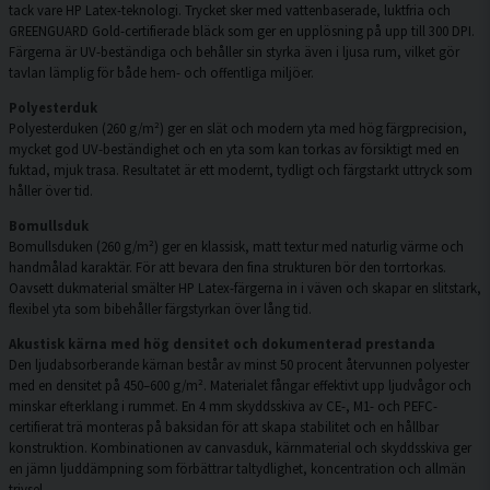
tack vare HP Latex-teknologi. Trycket sker med vattenbaserade, luktfria och
GREENGUARD Gold-certifierade bläck som ger en upplösning på upp till 300 DPI.
Färgerna är UV-beständiga och behåller sin styrka även i ljusa rum, vilket gör
tavlan lämplig för både hem- och offentliga miljöer.
Polyesterduk
Polyesterduken (260 g/m²) ger en slät och modern yta med hög färgprecision,
mycket god UV-beständighet och en yta som kan torkas av försiktigt med en
fuktad, mjuk trasa. Resultatet är ett modernt, tydligt och färgstarkt uttryck som
håller över tid.
Bomullsduk
Bomullsduken (260 g/m²) ger en klassisk, matt textur med naturlig värme och
handmålad karaktär. För att bevara den fina strukturen bör den torrtorkas.
Oavsett dukmaterial smälter HP Latex-färgerna in i väven och skapar en slitstark,
flexibel yta som bibehåller färgstyrkan över lång tid.
Akustisk kärna med hög densitet och dokumenterad prestanda
Den ljudabsorberande kärnan består av minst 50 procent återvunnen polyester
med en densitet på 450–600 g/m². Materialet fångar effektivt upp ljudvågor och
minskar efterklang i rummet. En 4 mm skyddsskiva av CE-, M1- och PEFC-
certifierat trä monteras på baksidan för att skapa stabilitet och en hållbar
konstruktion. Kombinationen av canvasduk, kärnmaterial och skyddsskiva ger
en jämn ljuddämpning som förbättrar taltydlighet, koncentration och allmän
trivsel.