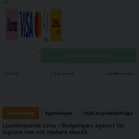
LÄGG I VARUKORGEN
-
+
Fri frakt
5 års garanti
Snabb leverans
Beskrivning
Egenskaper
Ställ en produktfråga
Ljuddämpande tavla – Budgerigars against för
lugnare rum och mjukare akustik