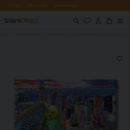
Fri frakt
5 års garanti
Snabb leverans
Hem
Ljuddämpande tavlor
Städer & Skylines
Ljuddämpande tavla - Budgerigars against