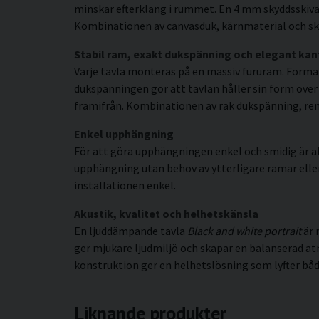
minskar efterklang i rummet. En 4 mm skyddsskiva 
Kombinationen av canvasduk, kärnmaterial och sky
Stabil ram, exakt dukspänning och elegant kan
Varje tavla monteras på en massiv fururam. Forma
dukspänningen gör att tavlan håller sin form över t
framifrån. Kombinationen av rak dukspänning, rena 
Enkel upphängning
För att göra upphängningen enkel och smidig är al
upphängning utan behov av ytterligare ramar eller s
installationen enkel.
Akustik, kvalitet och helhetskänsla
En ljuddämpande tavla
Black and white portrait
är 
ger mjukare ljudmiljö och skapar en balanserad a
konstruktion ger en helhetslösning som lyfter både
Liknande produkter