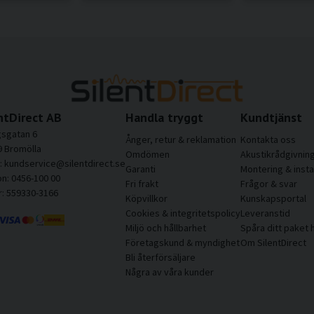
ntDirect AB
Handla tryggt
Kundtjänst
sgatan 6
Ånger, retur & reklamation
Kontakta oss
9 Bromölla
Omdömen
Akustikrådgivnin
l: kundservice@silentdirect.se
Garanti
Montering & insta
on: 0456-100 00
Fri frakt
Frågor & svar
r: 559330-3166
Köpvillkor
Kunskapsportal
Cookies & integritetspolicy
Leveranstid
Miljö och hållbarhet
Spåra ditt paket 
Företagskund & myndighet
Om SilentDirect
Bli återförsäljare
Några av våra kunder