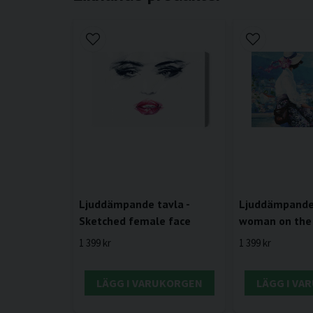
Ljuddämpande tavla -
Ljuddämpande 
Sketched female face
woman on the
1 399 kr
1 399 kr
LÄGG I VARUKORGEN
LÄGG I VA