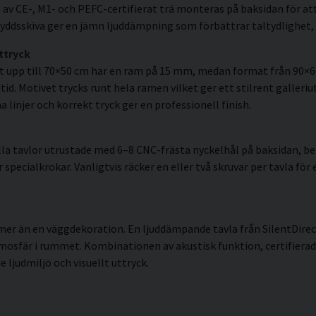
av CE-, M1- och PEFC-certifierat trä monteras på baksidan för att
ddsskiva ger en jämn ljuddämpning som förbättrar taltydlighet, 
ttryck
t upp till 70×50 cm har en ram på 15 mm, medan format från 90×
id. Motivet trycks runt hela ramen vilket ger ett stilrent galleriut
linjer och korrekt tryck ger en professionell finish.
la tavlor utrustade med 6–8 CNC-frästa nyckelhål på baksidan, ber
pecialkrokar. Vanligtvis räcker en eller två skruvar per tavla för 
mer än en väggdekoration. En ljuddämpande tavla från SilentDirec
tmosfär i rummet. Kombinationen av akustisk funktion, certifie
 ljudmiljö och visuellt uttryck.