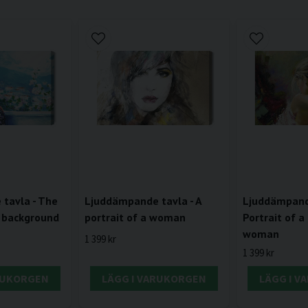
tavla - The
Ljuddämpande tavla - A
Ljuddämpande
 background
portrait of a woman
Portrait of a
woman
1 399 kr
1 399 kr
RUKORGEN
LÄGG I VARUKORGEN
LÄGG I 