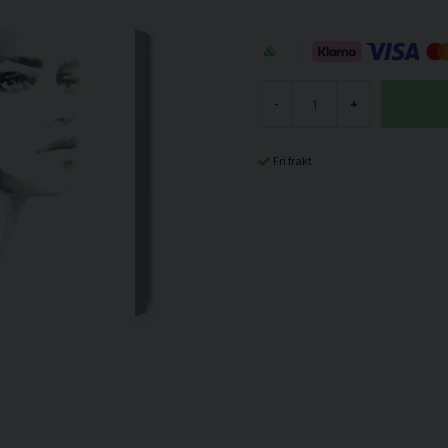
-
+
Fri frakt