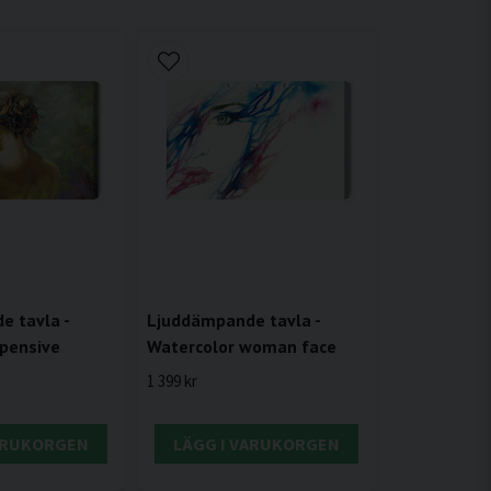
 tavla -
Ljuddämpande tavla -
 pensive
Watercolor woman face
1 399 kr
VARUKORGEN
LÄGG I VARUKORGEN