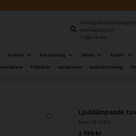
Företagskund & myndighe
Kunskapsportal
Frågor & svar
Kontor
Restaurang
Skola
Studio
savdelare
Tillbehör
Varuprover
Andrasortering
Ou
ddämpande tavlor
Människor & Porträtt
Ljuddämpande tavla - Black and whi
Ljuddämpande tavl
Artnr:
CF-12473
1 399 kr