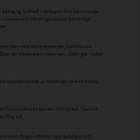
r behaglig ljudnivå i vardagen. Den balanserade
i sovrum och offentliga miljöer. Samtidigt
met.
cket sker med vattenbaserade, luktfria och
r sin styrka även i ljusa rum, vilket gör tavlan
ta som kan torkas av försiktigt med en fuktad,
n fina strukturen bör den torrtorkas. Oavsett
r lång tid.
erialet fångar effektivt upp ljudvågor och