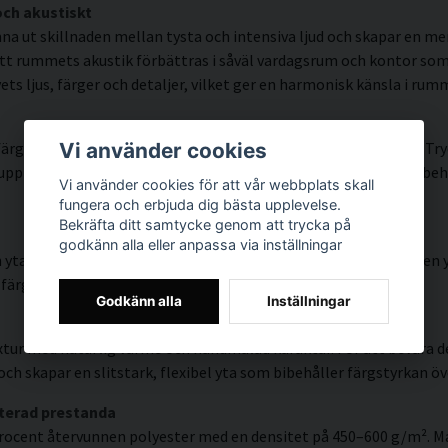
och akustiskt
na ut skillnaden mellan tysta och intensiva ljud och skapar en me
tt rummets akustik förbättras i såväl vardagsrum och kontor som 
ts ljus, färger och detaljer, vilket ger en harmonisk känsla i rum
rgprecision och detaljrikedom tack vare HP Latex-teknologi. Try
Vi använder cookies
ösning på upp till 300 DPI. Färgerna är UV-beständiga och behålle
Vi använder cookies för att vår webbplats skall
fungera och erbjuda dig bästa upplevelse.
Bekräfta ditt samtycke genom att trycka på
godkänn alla eller anpassa via inställningar
 yta med hög färgprecision, mycket god UV-beständighet och en y
färgstarkt uttryck som håller över tid.
Godkänn alla
Inställningar
tur med naturlig värme och handmålad karaktär. För att bevara de
ch skapar en slitstark, flexibel yta som bibehåller färgstyrkan öve
terad prestanda
rocent återvunnen polyester med en densitet på 450–600 g/m². Mat