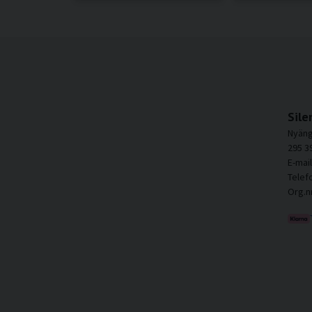
Sile
Nyäng
295 3
E-mai
Telef
Org.n