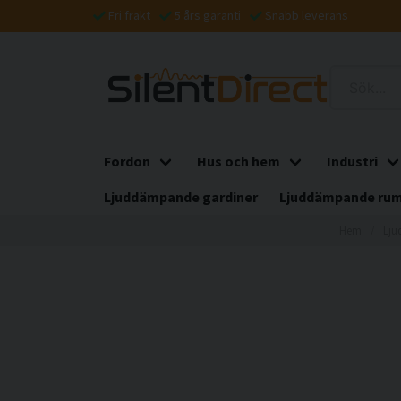
Fri frakt
5 års garanti
Snabb leverans
Fordon
Hus och hem
Industri
Ljuddämpande gardiner
Ljuddämpande rum
Hem
Lju