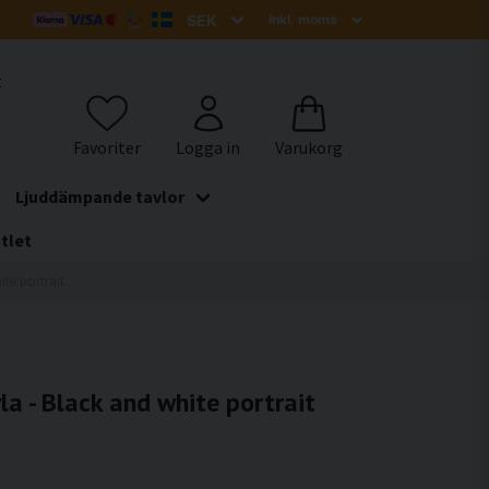
t
Ljuddämpande tavlor
tlet
te portrait
a - Black and white portrait