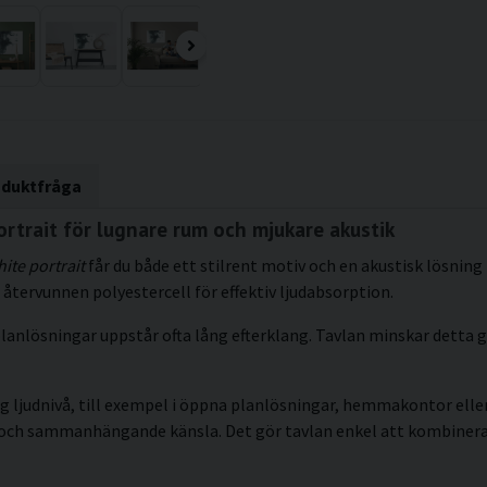
oduktfråga
rtrait för lugnare rum och mjukare akustik
ite portrait
får du både ett stilrent motiv och en akustisk lösning
återvunnen polyestercell för effektiv ljudabsorption.
lanlösningar uppstår ofta lång efterklang. Tavlan minskar detta g
g ljudnivå, till exempel i öppna planlösningar, hemmakontor eller 
kt och sammanhängande känsla. Det gör tavlan enkel att kombiner