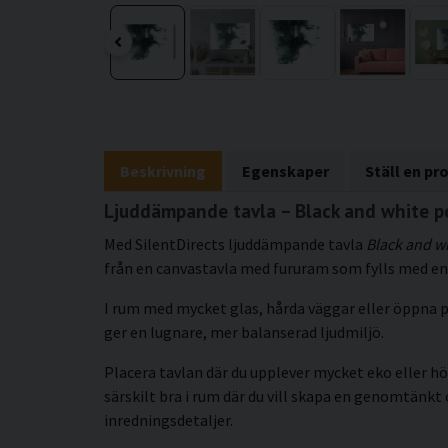
Beskrivning
Egenskaper
Ställ en pr
Ljuddämpande tavla – Black and white po
Med SilentDirects ljuddämpande tavla
Black and wh
från en canvastavla med fururam som fylls med en 
I rum med mycket glas, hårda väggar eller öppna p
ger en lugnare, mer balanserad ljudmiljö.
Placera tavlan där du upplever mycket eko eller hö
särskilt bra i rum där du vill skapa en genomtän
inredningsdetaljer.