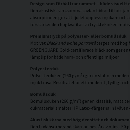
Design som förbättrar rummet – både visuellt 
Den akustiskt verksamma tavlan bidrar till att jäm
absorptionen gör att ljudet upplevs mjukare och a
förstärker den högkvalitativa trycktekniken motive
Premiumtryck på polyester- eller bomullsduk
Motivet
Black and white portrait
återges med hög fä
GREENGUARD Gold-certifierade bläck som ger en uppl
lämplig för både hem- och offentliga miljöer.
Polyesterduk
Polyesterduken (260 g/m²) ger en slät och modern
mjuk trasa. Resultatet är ett modernt, tydligt och 
Bomullsduk
Bomullsduken (260 g/m²) ger en klassisk, matt tex
dukmaterial smälter HP Latex-färgerna in i väven o
Akustisk kärna med hög densitet och dokumen
Den ljudabsorberande kärnan består av minst 50 p