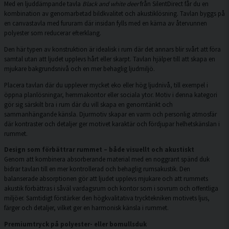
Med en ljuddämpande tavla
Black and white deer
från SilentDirect får du en
kombination av genomarbetad bildkvalitet och akustiklösning. Tavlan byggs på
en canvastavla med fururam där insidan fylls med en kärna av återvunnen
polyester som reducerar efterklang.
Den här typen av konstruktion är idealisk i rum där det annars blir svårt att föra
samtal utan att ljudet upplevs hårt eller skarpt. Tavlan hjälper till att skapa en
mjukare bakgrundsnivå och en mer behaglig ljudmiljö.
Placera tavlan där du upplever mycket eko eller hög ljudnivå, till exempel i
öppna planlösningar, hemmakontor eller sociala ytor. Motiv i denna kategori
gör sig särskilt bra i rum där du vill skapa en genomtänkt och
sammanhängande känsla. Djurmotiv skapar en varm och personlig atmosfär
där kontraster och detaljer ger motivet karaktär och fördjupar helhetskänslan i
rummet.
Design som förbättrar rummet – både visuellt och akustiskt
Genom att kombinera absorberande material med en noggrant spänd duk
bidrar tavlan till en mer kontrollerad och behaglig rumsakustik. Den
balanserade absorptionen gör att ljudet upplevs mjukare och att rummets
akustik förbättras i såväl vardagsrum och kontor som i sovrum och offentliga
miljöer. Samtidigt förstärker den högkvalitativa trycktekniken motivets ljus,
färger och detaljer, vilket ger en harmonisk känsla i rummet.
Premiumtryck på polyester- eller bomullsduk