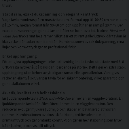
trivsel.
Stabil ram, exakt dukspänning och elegant kanttryck
Varje tavla monteras på en massiv fururam. Format upp till 70×50 cm har en ram
på 15 mm, medan format från 90×60 cm och uppåt har en ram på 20 mm. Den
exakta dukspänningen gör att tavlan håller sin form över tid. Motivet
Black and
white deer
trycks runt hela ramen vilket ger ett stilrent galleriuttryck där tavlan är
lika vacker från sidan som framifrån. Kombinationen av rak dukspänning, rena
linjer och korrekt tryck ger en professionell finish.
Enkel upphängning
För att göra upphängningen enkel och smidig är alla tavlor utrustade med 6–8
CNC-frästa nyckelhål på baksidan, beroende på storlek. Detta ger en extra stabil
upphängning utan behov av ytterligare ramar eller specialkrokar. Vanligtvis
räcker en eller två skruvar per tavla för en säker montering, vilket sparar tid och
gör installationen enkel.
Akustik, kvalitet och helhetskänsla
En ljuddämpande tavla
Black and white deer
är mer än en väggdekoration. En
ljuddämpande tavla från SilentDirect är mer än en väggdekoration. Den
reducerar eko, ger mjukare ljudmiljö och skapar en balanserad atmosfär i
rummet. Kombinationen av akustisk funktion, certifierade material,
premiumtryck och genomtänkt konstruktion ger en helhetslösning som lyfter
både ljudmiljö och visuellt uttryck.