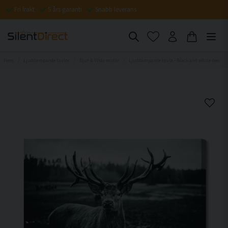
Fri frakt
5 års garanti
Snabb leverans
Hem
Ljuddämpande tavlor
Djur & Vilda motiv
Ljuddämpande tavla - Black and white deer