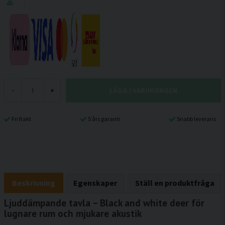
LÄGG I VARUKORGEN
-
+
Fri frakt
5 års garanti
Snabb leverans
Beskrivning
Egenskaper
Ställ en produktfråga
Ljuddämpande tavla – Black and white deer för
lugnare rum och mjukare akustik