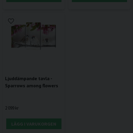
Ljuddämpande tavla -
Sparrows among flowers
2 099 kr
LÄGG I VARUKORGEN