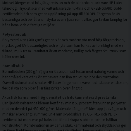
Motivet återges med hög färgprecision och detaljrikedom tack vare HP Latex-
teknologi. Trycket sker med vattenbaserade, luktfria och GREENGUARD Gold-
certifierade bläck som ger en upplösning på upp till 300 DPI. Färgerna är UV-
beständiga och behåller sin styrka även i ljusa rum, vilket gör tavlan lämplig för
både hem- och offentliga miljöer.
Polyesterduk
Polyesterduken (260 g/m²) ger en slät och modern yta med hög färgprecision,
mycket god UV-beständighet och en yta som kan torkas av försiktigt med en
fuktad, mjuk trasa. Resultatet är ett modernt, tydligt och färgstarkt uttryck som
håller över tid.
Bomullsduk
Bomullsduken (260 g/m²) ger en klassisk, matt textur med naturlig värme och
handmålad karaktär. För att bevara den fina strukturen bör den torrtorkas.
Oavsett dukmaterial smälter HP Latex-färgerna in i väven och skapar en slitstark,
flexibel yta som bibehåller färgstyrkan över lång tid.
Akustisk kärna med hög densitet och dokumenterad prestanda
Den ljudabsorberande kärnan består av minst 50 procent återvunnen polyester
med en densitet på 450–600 g/m². Materialet fångar effektivt upp ljudvågor och
minskar efterklang i rummet. En 4 mm skyddsskiva av CE-, M1- och PEFC-
certifierat trä monteras på baksidan för att skapa stabilitet och en hållbar
konstruktion. Kombinationen av canvasduk, kärnmaterial och skyddsskiva ger
en jämn ljuddämpning som förbättrar taltydlighet, koncentration och allmän