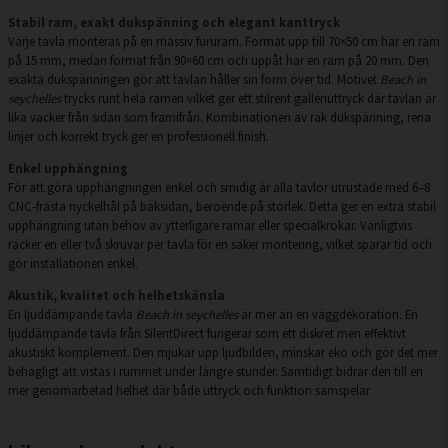
Stabil ram, exakt dukspänning och elegant kanttryck
Varje tavla monteras på en massiv fururam. Format upp till 70×50 cm har en ram
på 15 mm, medan format från 90×60 cm och uppåt har en ram på 20 mm. Den
exakta dukspänningen gör att tavlan håller sin form över tid. Motivet
Beach in
seychelles
trycks runt hela ramen vilket ger ett stilrent galleriuttryck där tavlan är
lika vacker från sidan som framifrån. Kombinationen av rak dukspänning, rena
linjer och korrekt tryck ger en professionell finish.
Enkel upphängning
För att göra upphängningen enkel och smidig är alla tavlor utrustade med 6–8
CNC-frästa nyckelhål på baksidan, beroende på storlek. Detta ger en extra stabil
upphängning utan behov av ytterligare ramar eller specialkrokar. Vanligtvis
räcker en eller två skruvar per tavla för en säker montering, vilket sparar tid och
gör installationen enkel.
Akustik, kvalitet och helhetskänsla
En ljuddämpande tavla
Beach in seychelles
är mer än en väggdekoration. En
ljuddämpande tavla från SilentDirect fungerar som ett diskret men effektivt
akustiskt komplement. Den mjukar upp ljudbilden, minskar eko och gör det mer
behagligt att vistas i rummet under längre stunder. Samtidigt bidrar den till en
mer genomarbetad helhet där både uttryck och funktion samspelar.