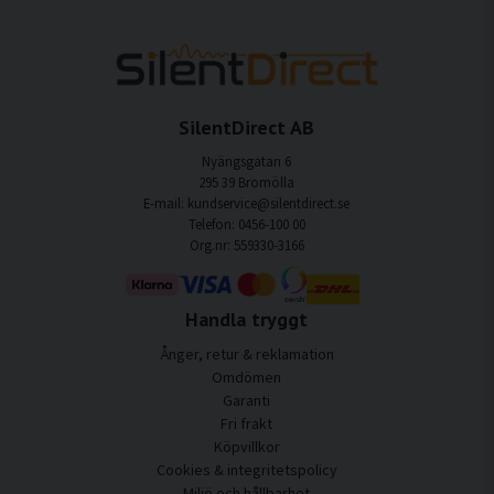
SilentDirect AB
Nyängsgatan 6
295 39 Bromölla
E-mail: kundservice@silentdirect.se
Telefon: 0456-100 00
Org.nr: 559330-3166
Handla tryggt
Ånger, retur & reklamation
Omdömen
Garanti
Fri frakt
Köpvillkor
Cookies & integritetspolicy
Miljö och hållbarhet