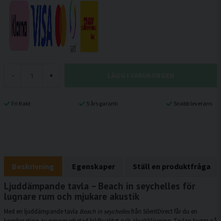
LÄGG I VARUKORGEN
-
+
Fri frakt
5 års garanti
Snabb leverans
Beskrivning
Egenskaper
Ställ en produktfråga
Ljuddämpande tavla – Beach in seychelles för
lugnare rum och mjukare akustik
Med en ljuddämpande tavla
Beach in seychelles
från SilentDirect får du en
kombination av genomarbetad bildkvalitet och akustiklösning. Tavlan byggs på