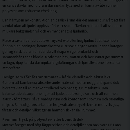
en canvastavla med fururam där insidan fylls med en kärna av återvunnen
polyester som reducerar efterklang.
Den här typen av konstruktion är idealisk i rum där det annars blir svårt att föra
samtal utan att ljudet upplevs hårt eller skarpt. Tavlan hjälper till att skapa en
mjukare bakgrundsnivå och en mer behaglig ljudmiljö.
Placera tavlan där du upplever mycket eko eller hög ljudnivå, till exempel i
öppna planlösningar, hemmakontor eller sociala ytor. Motiv i denna kategori
gör sig särskilt bra i rum där du vill skapa en genomtänkt och
sammanhängande känsla. Motiv med hav, vatten och horisonter ger rummet
en lugn, djup känsla där mjuka färgskiftningar och ljusreflektioner förstärker
atmosfären.
Design som förbättrar rummet – både visuellt och akustiskt
Genom att kombinera absorberande material med en noggrant spänd duk
bidrar tavlan till en mer kontrollerad och behaglig rumsakustik. Den
balanserade absorptionen gör att ljudet upplevs mjukare och att rummets
akustik förbättras i såväl vardagsrum och kontor som i sovrum och offentliga
miljöer. Samtidigt förstärker den högkvalitativa trycktekniken motivets ljus,
färger och detaljer, vilket ger en harmonisk känsla i rummet.
Premiumtryck på polyester- eller bomullsduk
Motivet återges med hög färgprecision och detaljrikedom tack vare HP Latex-