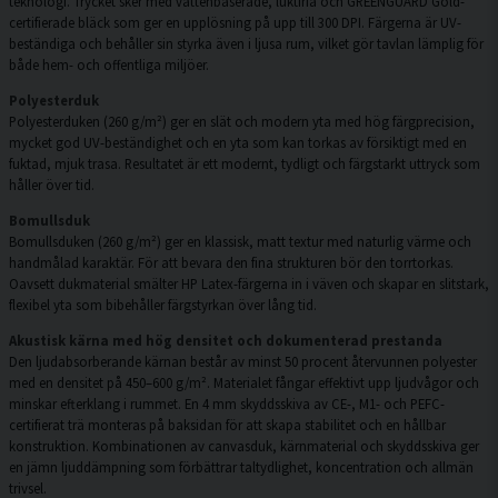
teknologi. Trycket sker med vattenbaserade, luktfria och GREENGUARD Gold-
certifierade bläck som ger en upplösning på upp till 300 DPI. Färgerna är UV-
beständiga och behåller sin styrka även i ljusa rum, vilket gör tavlan lämplig för
både hem- och offentliga miljöer.
Polyesterduk
Polyesterduken (260 g/m²) ger en slät och modern yta med hög färgprecision,
mycket god UV-beständighet och en yta som kan torkas av försiktigt med en
fuktad, mjuk trasa. Resultatet är ett modernt, tydligt och färgstarkt uttryck som
håller över tid.
Bomullsduk
Bomullsduken (260 g/m²) ger en klassisk, matt textur med naturlig värme och
handmålad karaktär. För att bevara den fina strukturen bör den torrtorkas.
Oavsett dukmaterial smälter HP Latex-färgerna in i väven och skapar en slitstark,
flexibel yta som bibehåller färgstyrkan över lång tid.
Akustisk kärna med hög densitet och dokumenterad prestanda
Den ljudabsorberande kärnan består av minst 50 procent återvunnen polyester
med en densitet på 450–600 g/m². Materialet fångar effektivt upp ljudvågor och
minskar efterklang i rummet. En 4 mm skyddsskiva av CE-, M1- och PEFC-
certifierat trä monteras på baksidan för att skapa stabilitet och en hållbar
konstruktion. Kombinationen av canvasduk, kärnmaterial och skyddsskiva ger
en jämn ljuddämpning som förbättrar taltydlighet, koncentration och allmän
trivsel.