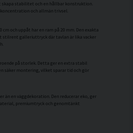
 skapa stabilitet och en hållbar konstruktion.
koncentration och allmän trivsel.
60 cm och uppåt har en ram på 20 mm. Den exakta
 stilrent galleriuttryck där tavlan är lika vacker
h.
oende på storlek. Detta ger en extra stabil
en säker montering, vilket sparar tid och gör
er än en väggdekoration. Den reducerar eko, ger
 material, premiumtryck och genomtänkt