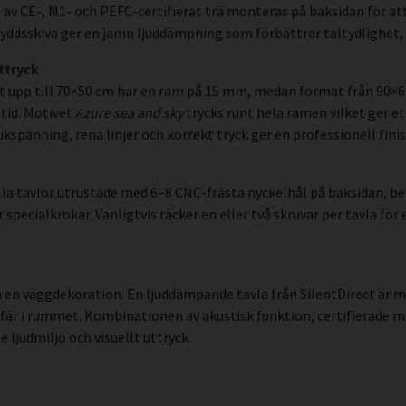
av CE-, M1- och PEFC-certifierat trä monteras på baksidan för att
ddsskiva ger en jämn ljuddämpning som förbättrar taltydlighet, 
ttryck
t upp till 70×50 cm har en ram på 15 mm, medan format från 90×
 tid. Motivet
Azure sea and sky
trycks runt hela ramen vilket ger ett
spänning, rena linjer och korrekt tryck ger en professionell finis
la tavlor utrustade med 6–8 CNC-frästa nyckelhål på baksidan, ber
pecialkrokar. Vanligtvis räcker en eller två skruvar per tavla för 
 en väggdekoration. En ljuddämpande tavla från SilentDirect är m
sfär i rummet. Kombinationen av akustisk funktion, certifierade
 ljudmiljö och visuellt uttryck.