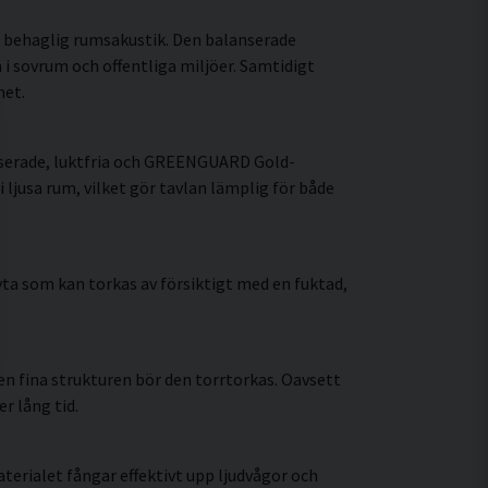
 behaglig rumsakustik. Den balanserade
i sovrum och offentliga miljöer. Samtidigt
met.
aserade, luktfria och GREENGUARD Gold-
 ljusa rum, vilket gör tavlan lämplig för både
ta som kan torkas av försiktigt med en fuktad,
n fina strukturen bör den torrtorkas. Oavsett
r lång tid.
erialet fångar effektivt upp ljudvågor och