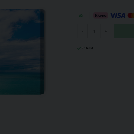
-
+
Fri frakt