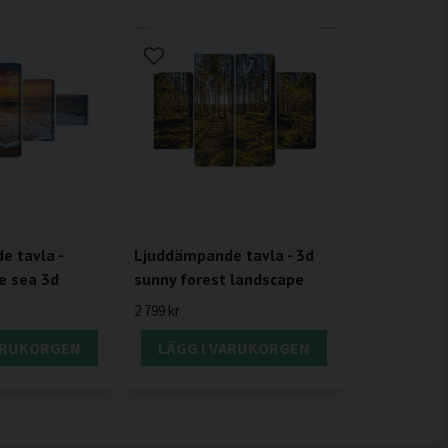
 tavla -
Ljuddämpande tavla - 3d
e sea 3d
sunny forest landscape
2 799 kr
VARUKORGEN
LÄGG I VARUKORGEN