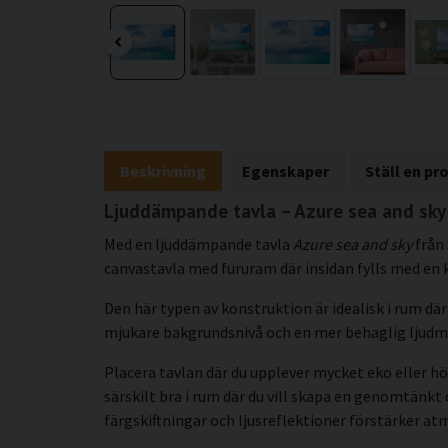
Beskrivning
Egenskaper
Ställ en pr
Ljuddämpande tavla – Azure sea and sky 
Med en ljuddämpande tavla
Azure sea and sky
från 
canvastavla med fururam där insidan fylls med en 
Den här typen av konstruktion är idealisk i rum där 
mjukare bakgrundsnivå och en mer behaglig ljudmi
Placera tavlan där du upplever mycket eko eller hö
särskilt bra i rum där du vill skapa en genomtän
färgskiftningar och ljusreflektioner förstärker at