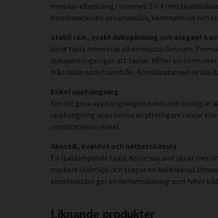
minskar efterklang i rummet. En 4 mm skyddsskiva 
Kombinationen av canvasduk, kärnmaterial och sky
Stabil ram, exakt dukspänning och elegant kan
Varje tavla monteras på en massiv fururam. Forma
dukspänningen gör att tavlan håller sin form över
från sidan som framifrån. Kombinationen av rak duk
Enkel upphängning
För att göra upphängningen enkel och smidig är al
upphängning utan behov av ytterligare ramar eller s
installationen enkel.
Akustik, kvalitet och helhetskänsla
En ljuddämpande tavla
Azure sea and sky
är mer än
mjukare ljudmiljö och skapar en balanserad atmo
konstruktion ger en helhetslösning som lyfter både
Liknande produkter