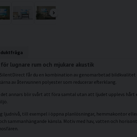
oduktfråga
för lugnare rum och mjukare akustik
SilentDirect får du en kombination av genomarbetad bildkvalitet 
kärna av återvunnen polyester som reducerar efterklang.
det annars blir svårt att föra samtal utan att ljudet upplevs hårt e
ljö.
g ljudnivå, till exempel i öppna planlösningar, hemmakontor eller 
kt och sammanhängande känsla. Motiv med hav, vatten och horisont
mosfären.