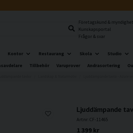
Företagskund & myndighe
Kunskapsportal
Frågor & svar
Kontor
Restaurang
Skola
Studio
savdelare
Tillbehör
Varuprover
Andrasortering
Ou
juddämpande tavlor
Landskap & Naturmotiv
Ljuddämpande tavla - Azure se
Ljuddämpande tavl
Artnr:
CF-11465
1 399 kr