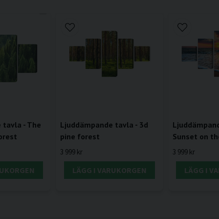
tavla - The
Ljuddämpande tavla - 3d
Ljuddämpande
orest
pine forest
Sunset on th
3 999 kr
3 999 kr
RUKORGEN
LÄGG I VARUKORGEN
LÄGG I 