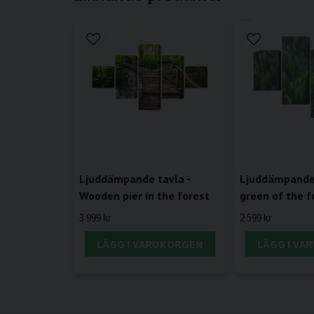
Ljuddämpande tavla -
Ljuddämpande 
Wooden pier in the forest
green of the f
3 999 kr
2 599 kr
LÄGG I VARUKORGEN
LÄGG I VA