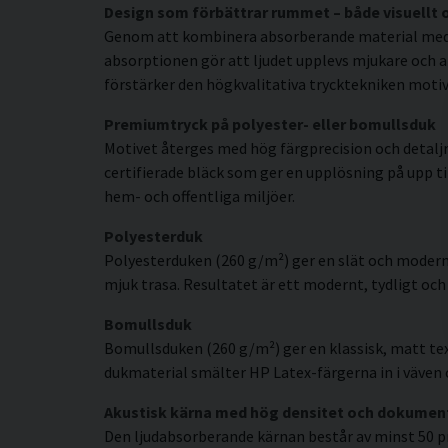
Design som förbättrar rummet – både visuellt 
Genom att kombinera absorberande material med e
absorptionen gör att ljudet upplevs mjukare och a
förstärker den högkvalitativa trycktekniken motive
Premiumtryck på polyester- eller bomullsduk
Motivet återges med hög färgprecision och detal
certifierade bläck som ger en upplösning på upp til
hem- och offentliga miljöer.
Polyesterduk
Polyesterduken (260 g/m²) ger en slät och modern
mjuk trasa. Resultatet är ett modernt, tydligt och 
Bomullsduk
Bomullsduken (260 g/m²) ger en klassisk, matt tex
dukmaterial smälter HP Latex-färgerna in i väven o
Akustisk kärna med hög densitet och dokumen
Den ljudabsorberande kärnan består av minst 50 p