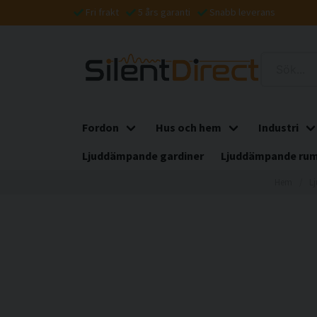
Fri frakt
5 års garanti
Snabb leverans
Fordon
Hus och hem
Industri
Ljuddämpande gardiner
Ljuddämpande rum
Hem
L