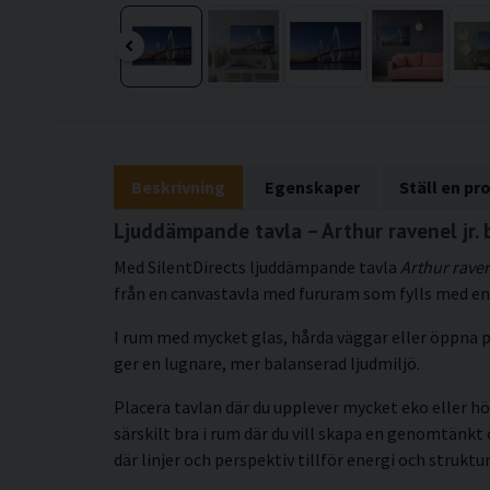
Beskrivning
Egenskaper
Ställ en pr
Ljuddämpande tavla – Arthur ravenel jr. 
Med SilentDirects ljuddämpande tavla
Arthur raven
från en canvastavla med fururam som fylls med en 
I rum med mycket glas, hårda väggar eller öppna p
ger en lugnare, mer balanserad ljudmiljö.
Placera tavlan där du upplever mycket eko eller hö
särskilt bra i rum där du vill skapa en genomtän
där linjer och perspektiv tillför energi och struktur