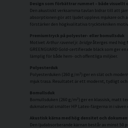
Design som förbättrar rummet – både visuellt 
Den akustiskt verksamma tavlan bidrar till att jäm
absorptionen gör att ljudet upplevs mjukare och a
förstärker den högkvalitativa trycktekniken motive
Premiumtryck på polyester- eller bomullsduk
Motivet
Arthur ravenel jr. bridge
återges med hög fä
GREENGUARD Gold-certifierade bläck som ger en uppl
lämplig för både hem- och offentliga miljöer.
Polyesterduk
Polyesterduken (260 g/m²) ger en slät och modern
mjuk trasa. Resultatet är ett modernt, tydligt och 
Bomullsduk
Bomullsduken (260 g/m²) ger en klassisk, matt tex
dukmaterial smälter HP Latex-färgerna in i väven o
Akustisk kärna med hög densitet och dokumen
Den ljudabsorberande kärnan består av minst 50 p