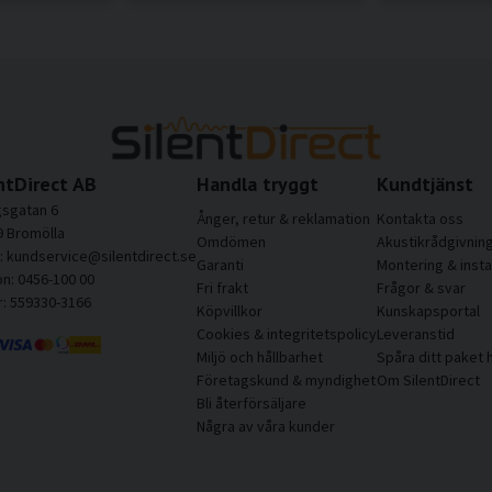
ntDirect AB
Handla tryggt
Kundtjänst
sgatan 6
Ånger, retur & reklamation
Kontakta oss
9 Bromölla
Omdömen
Akustikrådgivnin
l: kundservice@silentdirect.se
Garanti
Montering & insta
on: 0456-100 00
Fri frakt
Frågor & svar
r: 559330-3166
Köpvillkor
Kunskapsportal
Cookies & integritetspolicy
Leveranstid
Miljö och hållbarhet
Spåra ditt paket 
Företagskund & myndighet
Om SilentDirect
Bli återförsäljare
Några av våra kunder