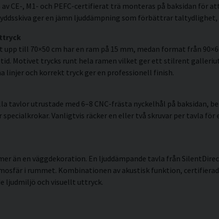
av CE-, M1- och PEFC-certifierat trä monteras på baksidan för att
ddsskiva ger en jämn ljuddämpning som förbättrar taltydlighet, 
ttryck
t upp till 70×50 cm har en ram på 15 mm, medan format från 90×
id. Motivet trycks runt hela ramen vilket ger ett stilrent galleriut
linjer och korrekt tryck ger en professionell finish.
la tavlor utrustade med 6–8 CNC-frästa nyckelhål på baksidan, ber
pecialkrokar. Vanligtvis räcker en eller två skruvar per tavla för 
mer än en väggdekoration. En ljuddämpande tavla från SilentDirec
tmosfär i rummet. Kombinationen av akustisk funktion, certifie
 ljudmiljö och visuellt uttryck.