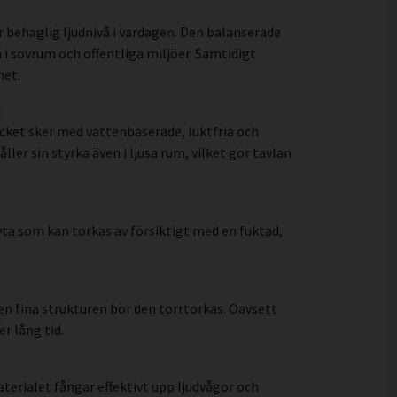
r behaglig ljudnivå i vardagen. Den balanserade
i sovrum och offentliga miljöer. Samtidigt
met.
cket sker med vattenbaserade, luktfria och
r sin styrka även i ljusa rum, vilket gör tavlan
ta som kan torkas av försiktigt med en fuktad,
n fina strukturen bör den torrtorkas. Oavsett
r lång tid.
erialet fångar effektivt upp ljudvågor och