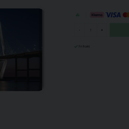
-
+
Fri frakt