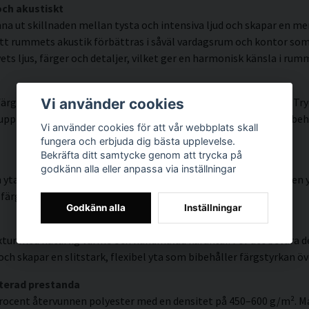
och akustiskt
na ut skillnaden mellan tysta och intensiva ljud och skapar en me
tt rummets akustik förbättras i såväl vardagsrum och kontor som 
ts ljus, färger och detaljer, vilket ger en harmonisk känsla i rum
rgprecision och detaljrikedom tack vare HP Latex-teknologi. Try
Vi använder cookies
ösning på upp till 300 DPI. Färgerna är UV-beständiga och behålle
Vi använder cookies för att vår webbplats skall
fungera och erbjuda dig bästa upplevelse.
Bekräfta ditt samtycke genom att trycka på
godkänn alla eller anpassa via inställningar
 yta med hög färgprecision, mycket god UV-beständighet och en y
färgstarkt uttryck som håller över tid.
Godkänn alla
Inställningar
tur med naturlig värme och handmålad karaktär. För att bevara de
ch skapar en slitstark, flexibel yta som bibehåller färgstyrkan öve
terad prestanda
rocent återvunnen polyester med en densitet på 450–600 g/m². Mat