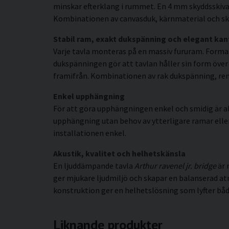
minskar efterklang i rummet. En 4 mm skyddsskiva 
Kombinationen av canvasduk, kärnmaterial och sky
Stabil ram, exakt dukspänning och elegant kan
Varje tavla monteras på en massiv fururam. Forma
dukspänningen gör att tavlan håller sin form över t
framifrån. Kombinationen av rak dukspänning, rena 
Enkel upphängning
För att göra upphängningen enkel och smidig är al
upphängning utan behov av ytterligare ramar eller s
installationen enkel.
Akustik, kvalitet och helhetskänsla
En ljuddämpande tavla
Arthur ravenel jr. bridge
är 
ger mjukare ljudmiljö och skapar en balanserad a
konstruktion ger en helhetslösning som lyfter både
Liknande produkter