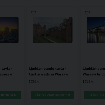
tavla -
Ljuddämpande tavla -
Ljuddämpande
apers of
Castle walls in Warsaw
Warsaw bridg
1 399 kr
1 399 kr
RUKORGEN
LÄGG I VARUKORGEN
LÄGG I 