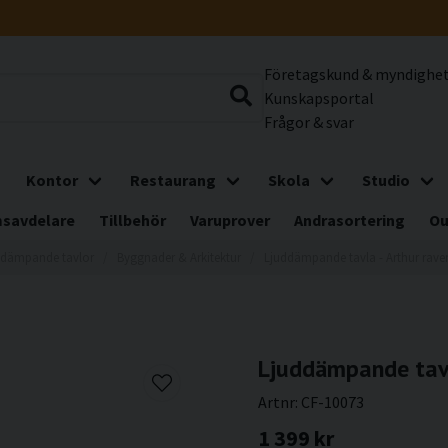
Företagskund & myndighe
Kunskapsportal
Frågor & svar
Kontor
Restaurang
Skola
Studio
savdelare
Tillbehör
Varuprover
Andrasortering
Ou
ddämpande tavlor
Byggnader & Arkitektur
Ljuddämpande tavla - Arthur ravene
Ljuddämpande tavla
Artnr:
CF-10073
1 399 kr