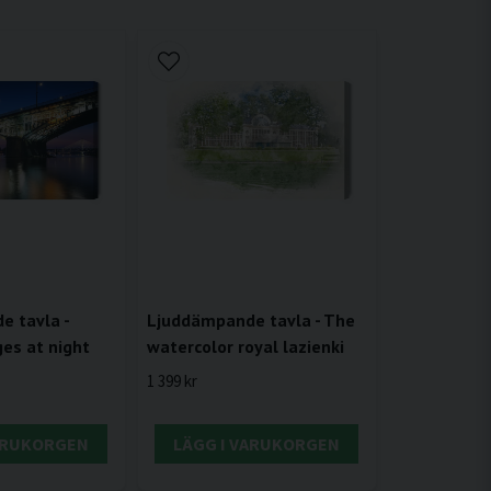
 tavla -
Ljuddämpande tavla - The
es at night
watercolor royal lazienki
1 399 kr
VARUKORGEN
LÄGG I VARUKORGEN