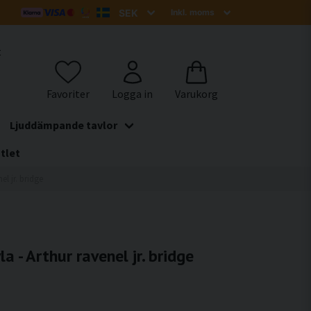
t
Ljuddämpande tavlor
tlet
l jr. bridge
 - Arthur ravenel jr. bridge