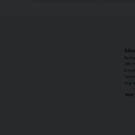
Sile
Nyäng
295 3
E-mai
Telef
Org.n