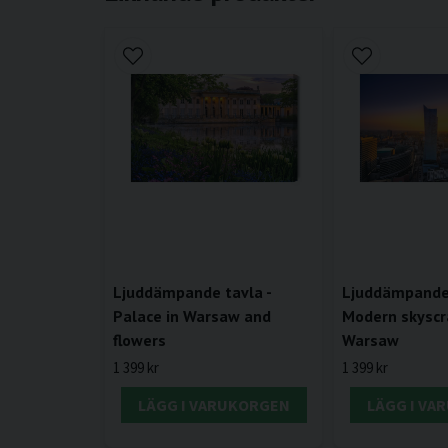
Ljuddämpande tavla -
Ljuddämpande 
Palace in Warsaw and
Modern skyscr
flowers
Warsaw
1 399 kr
1 399 kr
LÄGG I VARUKORGEN
LÄGG I VA