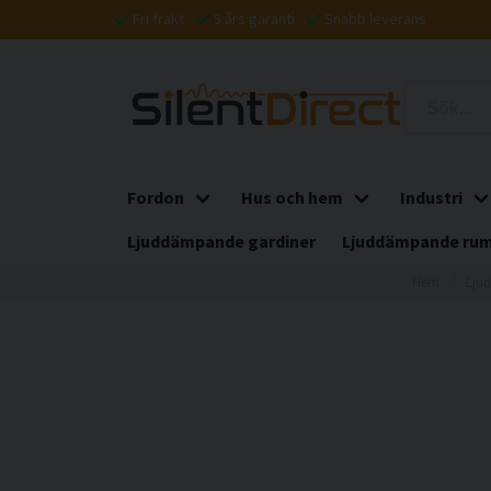
Fri frakt
5 års garanti
Snabb leverans
Fordon
Hus och hem
Industri
Ljuddämpande gardiner
Ljuddämpande rum
Hem
Lju