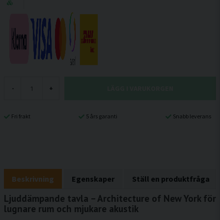
LÄGG I VARUKORGEN
-
+
Fri frakt
5 års garanti
Snabb leverans
Beskrivning
Egenskaper
Ställ en produktfråga
Ljuddämpande tavla – Architecture of New York för
lugnare rum och mjukare akustik