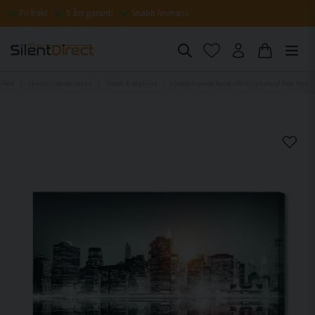
Fri frakt
5 års garanti
Snabb leverans
Hem
Ljuddämpande tavlor
Städer & Skylines
Ljuddämpande tavla - Architecture of New York