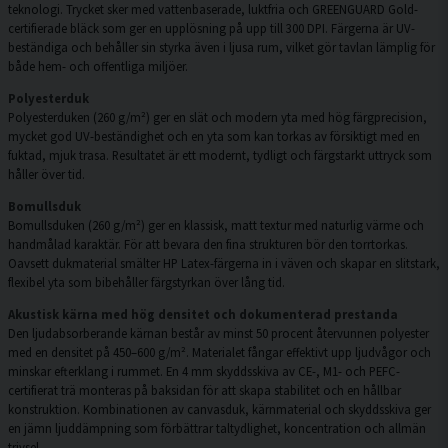
teknologi. Trycket sker med vattenbaserade, luktfria och GREENGUARD Gold-
certifierade bläck som ger en upplösning på upp till 300 DPI. Färgerna är UV-
beständiga och behåller sin styrka även i ljusa rum, vilket gör tavlan lämplig för
både hem- och offentliga miljöer.
Polyesterduk
Polyesterduken (260 g/m²) ger en slät och modern yta med hög färgprecision,
mycket god UV-beständighet och en yta som kan torkas av försiktigt med en
fuktad, mjuk trasa. Resultatet är ett modernt, tydligt och färgstarkt uttryck som
håller över tid.
Bomullsduk
Bomullsduken (260 g/m²) ger en klassisk, matt textur med naturlig värme och
handmålad karaktär. För att bevara den fina strukturen bör den torrtorkas.
Oavsett dukmaterial smälter HP Latex-färgerna in i väven och skapar en slitstark,
flexibel yta som bibehåller färgstyrkan över lång tid.
Akustisk kärna med hög densitet och dokumenterad prestanda
Den ljudabsorberande kärnan består av minst 50 procent återvunnen polyester
med en densitet på 450–600 g/m². Materialet fångar effektivt upp ljudvågor och
minskar efterklang i rummet. En 4 mm skyddsskiva av CE-, M1- och PEFC-
certifierat trä monteras på baksidan för att skapa stabilitet och en hållbar
konstruktion. Kombinationen av canvasduk, kärnmaterial och skyddsskiva ger
en jämn ljuddämpning som förbättrar taltydlighet, koncentration och allmän
trivsel.