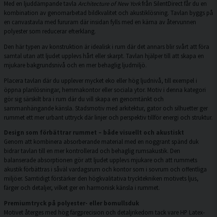
Med en ljuddämpande tavla
Architecture of New York
från SilentDirect får du en
kombination av genomarbetad bildkvalitet och akustiklösning. Tavlan byggs på
en canvastavla med fururam där insidan fylls med en kärna av återvunnen
polyester som reducerar efterklang.
Den här typen av konstruktion är idealisk i rum där det annars blir svårt att föra
samtal utan att ljudet upplevs hårt eller skarpt. Tavlan hjälper till att skapa en
mjukare bakgrundsnivå och en mer behaglig ljudmiljö.
Placera tavlan där du upplever mycket eko eller hög ljudnivå, till exempel i
öppna planlösningar, hemmakontor eller sociala ytor. Motiv i denna kategori
gör sig särskilt bra i rum där du vill skapa en genomtänkt och
sammanhängande känsla. Stadsmotiv med arkitektur, gator och silhuetter ger
rummet ett mer urbant uttryck där linjer och perspektiv tillför energi och struktur.
Design som förbättrar rummet – både visuellt och akustiskt
Genom att kombinera absorberande material med en noggrant spänd duk
bidrar tavlan till en mer kontrollerad och behaglig rumsakustik. Den
balanserade absorptionen gör att ljudet upplevs mjukare och att rummets
akustik förbättras i såväl vardagsrum och kontor som i sovrum och offentliga
miljöer. Samtidigt förstärker den högkvalitativa trycktekniken motivets ljus,
färger och detaljer, vilket ger en harmonisk känsla i rummet.
Premiumtryck på polyester- eller bomullsduk
Motivet återges med hög färgprecision och detaljrikedom tack vare HP Latex-