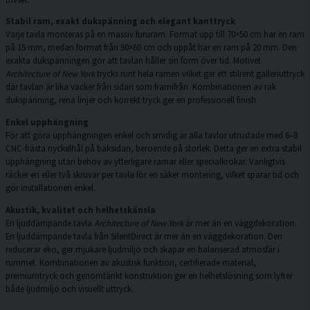
Stabil ram, exakt dukspänning och elegant kanttryck
Varje tavla monteras på en massiv fururam. Format upp till 70×50 cm har en ram
på 15 mm, medan format från 90×60 cm och uppåt har en ram på 20 mm. Den
exakta dukspänningen gör att tavlan håller sin form över tid. Motivet
Architecture of New York
trycks runt hela ramen vilket ger ett stilrent galleriuttryck
där tavlan är lika vacker från sidan som framifrån. Kombinationen av rak
dukspänning, rena linjer och korrekt tryck ger en professionell finish.
Enkel upphängning
För att göra upphängningen enkel och smidig är alla tavlor utrustade med 6–8
CNC-frästa nyckelhål på baksidan, beroende på storlek. Detta ger en extra stabil
upphängning utan behov av ytterligare ramar eller specialkrokar. Vanligtvis
räcker en eller två skruvar per tavla för en säker montering, vilket sparar tid och
gör installationen enkel.
Akustik, kvalitet och helhetskänsla
En ljuddämpande tavla
Architecture of New York
är mer än en väggdekoration.
En ljuddämpande tavla från SilentDirect är mer än en väggdekoration. Den
reducerar eko, ger mjukare ljudmiljö och skapar en balanserad atmosfär i
rummet. Kombinationen av akustisk funktion, certifierade material,
premiumtryck och genomtänkt konstruktion ger en helhetslösning som lyfter
både ljudmiljö och visuellt uttryck.